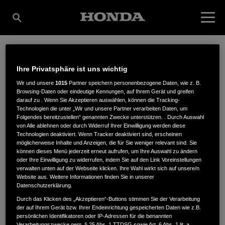
ALBRECHT
Ihre Privatsphäre ist uns wichtig
Wir und unsere
1015
Partner speichern personenbezogene Daten, wie z. B.
Browsing-Daten oder eindeutige Kennungen, auf Ihrem Gerät und greifen
GARTENTECHNIK
darauf zu . Wenn Sie Akzeptieren auswählen, können die Tracking-
Technologien die unter „Wir und unsere Partner verarbeiten Daten, um
Folgendes bereitzustellen“ genannten Zwecke unterstützen. . Durch Auswahl
von Alle ablehnen oder durch Widerruf Ihrer Einwilligung werden diese
Technologien deaktiviert. Wenn Tracker deaktiviert sind, erscheinen
GMBH
möglicherweise Inhalte und Anzeigen, die für Sie weniger relevant sind. Sie
können dieses Menü jederzeit erneut aufrufen, um Ihre Auswahl zu ändern
oder Ihre Einwilligung zu widerrufen, indem Sie auf den Link Voreinstellungen
verwalten unten auf der Webseite klicken. Ihre Wahl wirkt sich auf unsere/n
Website aus. Weitere Informationen finden Sie in unserer
Barnackerufer 28
,
12207
,
Berlin
Datenschutzerklärung.
Durch das Klicken des „Akzeptieren“-Buttons stimmen Sie der Verarbeitung
der auf Ihrem Gerät bzw. Ihrer Endeinrichtung gespeicherten Daten wie z.B.
persönlichen Identifikatoren oder IP-Adressen für die benannten
Verarbeitungszwecke gem. § 25 Abs. 1 TTDSG sowie Art. 6 Abs. 1 lit. a