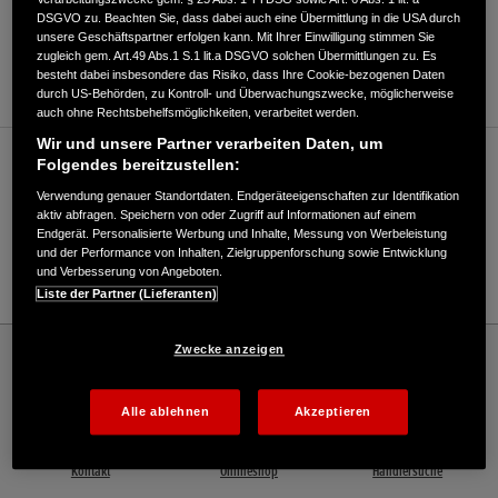
DSGVO zu. Beachten Sie, dass dabei auch eine Übermittlung in die USA durch
ANFAHRTSBESCHREIBUNG ANFORDERN
unsere Geschäftspartner erfolgen kann. Mit Ihrer Einwilligung stimmen Sie
zugleich gem. Art.49 Abs.1 S.1 lit.a DSGVO solchen Übermittlungen zu. Es
WEBSITE
besteht dabei insbesondere das Risiko, dass Ihre Cookie-bezogenen Daten
durch US-Behörden, zu Kontroll- und Überwachungszwecke, möglicherweise
auch ohne Rechtsbehelfsmöglichkeiten, verarbeitet werden.
Wir und unsere Partner verarbeiten Daten, um
Verkauf / Kundendienst
Folgendes bereitzustellen:
Verwendung genauer Standortdaten. Endgeräteeigenschaften zur Identifikation
aktiv abfragen. Speichern von oder Zugriff auf Informationen auf einem
Endgerät. Personalisierte Werbung und Inhalte, Messung von Werbeleistung
030/7689490
und der Performance von Inhalten, Zielgruppenforschung sowie Entwicklung
und Verbesserung von Angeboten.
E-Mail
Liste der Partner (Lieferanten)
Honda
Rasen und Garten
Zwecke anzeigen
Albrecht Gartentechnik GmbH - Garten – Honda - HONDA Deutschland Offizielle
Website | The Power of Dreams
Alle ablehnen
Akzeptieren
Kontakt
Onlineshop
Händlersuche