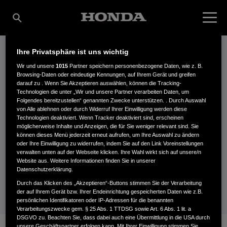
Ihre Privatsphäre ist uns wichtig
VIELEN DANK FÜR IHR
Wir und unsere
1015
Partner speichern personenbezogene Daten, wie z. B.
Browsing-Daten oder eindeutige Kennungen, auf Ihrem Gerät und greifen
darauf zu . Wenn Sie Akzeptieren auswählen, können die Tracking-
INTERESSE AM HONDA
Technologien die unter „Wir und unsere Partner verarbeiten Daten, um
Folgendes bereitzustellen“ genannten Zwecke unterstützen. . Durch Auswahl
von Alle ablehnen oder durch Widerruf Ihrer Einwilligung werden diese
NEWSLETTER.
Technologien deaktiviert. Wenn Tracker deaktiviert sind, erscheinen
möglicherweise Inhalte und Anzeigen, die für Sie weniger relevant sind. Sie
können dieses Menü jederzeit erneut aufrufen, um Ihre Auswahl zu ändern
oder Ihre Einwilligung zu widerrufen, indem Sie auf den Link Voreinstellungen
verwalten unten auf der Webseite klicken. Ihre Wahl wirkt sich auf unsere/n
Sie erhalten von uns in Kürze eine E-Mail zur Aktivierung
Website aus. Weitere Informationen finden Sie in unserer
Ihrer Anmeldung.
Datenschutzerklärung.
Durch das Klicken des „Akzeptieren“-Buttons stimmen Sie der Verarbeitung
der auf Ihrem Gerät bzw. Ihrer Endeinrichtung gespeicherten Daten wie z.B.
persönlichen Identifikatoren oder IP-Adressen für die benannten
Verarbeitungszwecke gem. § 25 Abs. 1 TTDSG sowie Art. 6 Abs. 1 lit. a
DSGVO zu. Beachten Sie, dass dabei auch eine Übermittlung in die USA durch
unsere Geschäftspartner erfolgen kann. Mit Ihrer Einwilligung stimmen Sie