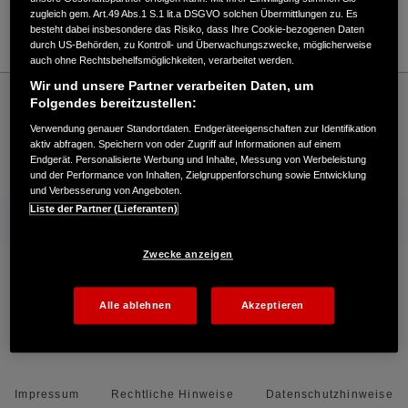
zugleich gem. Art.49 Abs.1 S.1 lit.a DSGVO solchen Übermittlungen zu. Es
besteht dabei insbesondere das Risiko, dass Ihre Cookie-bezogenen Daten
durch US-Behörden, zu Kontroll- und Überwachungszwecke, möglicherweise
auch ohne Rechtsbehelfsmöglichkeiten, verarbeitet werden.
Wir und unsere Partner verarbeiten Daten, um
Honda
Rasen und Garten
Honda erleben
Newsletter abonnieren
Folgendes bereitzustellen:
Newsletter abonnieren
Vielen Dank
Verwendung genauer Standortdaten. Endgeräteeigenschaften zur Identifikation
aktiv abfragen. Speichern von oder Zugriff auf Informationen auf einem
Endgerät. Personalisierte Werbung und Inhalte, Messung von Werbeleistung
Kontakt
Onlineshop
Händlersuche
und der Performance von Inhalten, Zielgruppenforschung sowie Entwicklung
und Verbesserung von Angeboten.
Liste der Partner (Lieferanten)
Mehr von Honda
Zwecke anzeigen
Folgen Sie uns auf
Alle ablehnen
Akzeptieren
Facebook
YouTube
Instagram
Impressum
Rechtliche Hinweise
Datenschutzhinweise