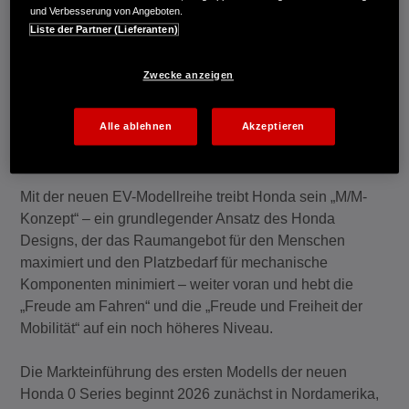
und Verbesserung von Angeboten.
Markenmotto und der Elektrifizierungsstrategie. Der
Liste der Partner (Lieferanten)
Name steht für die Entschlossenheit von Honda, die
Herausforderung der Entwicklung neuer Elektroauto-
Zwecke anzeigen
Baureihen anzunehmen, dabei zu den Wurzeln des
Unternehmens als Automobilhersteller zurückzukehren
Alle ablehnen
Akzeptieren
und von Grund auf völlig neue Elektroautos zu
entwickeln.
Mit der neuen EV-Modellreihe treibt Honda sein „M/M-
Konzept“ – ein grundlegender Ansatz des Honda
Designs, der das Raumangebot für den Menschen
maximiert und den Platzbedarf für mechanische
Komponenten minimiert – weiter voran und hebt die
„Freude am Fahren“ und die „Freude und Freiheit der
Mobilität“ auf ein noch höheres Niveau.
Die Markteinführung des ersten Modells der neuen
Honda 0 Series beginnt 2026 zunächst in Nordamerika,