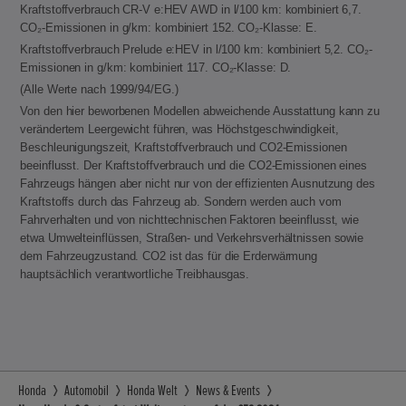
Kraftstoffverbrauch CR-V e:HEV AWD in l/100 km: kombiniert 6,7.
CO₂-Emissionen in g/km: kombiniert 152. CO₂-Klasse: E.
Kraftstoffverbrauch Prelude e:HEV in l/100 km: kombiniert 5,2. CO₂-
Emissionen in g/km: kombiniert 117. CO₂-Klasse: D.
(Alle Werte nach 1999/94/EG.)
Von den hier beworbenen Modellen abweichende Ausstattung kann zu
verändertem Leergewicht führen, was Höchstgeschwindigkeit,
Beschleunigungszeit, Kraftstoffverbrauch und CO2-Emissionen
beeinflusst. Der Kraftstoffverbrauch und die CO2-Emissionen eines
Fahrzeugs hängen aber nicht nur von der effizienten Ausnutzung des
Kraftstoffs durch das Fahrzeug ab. Sondern werden auch vom
Fahrverhalten und von nichttechnischen Faktoren beeinflusst, wie
etwa Umwelteinflüssen, Straßen- und Verkehrsverhältnissen sowie
dem Fahrzeugzustand. CO2 ist das für die Erderwärmung
hauptsächlich verantwortliche Treibhausgas.
Honda
Automobil
Honda Welt
News & Events