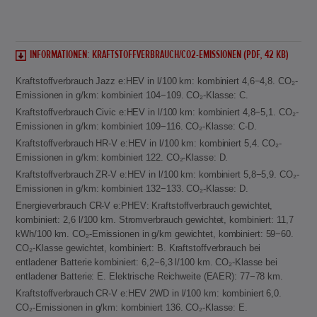
INFORMATIONEN: KRAFTSTOFFVERBRAUCH/CO2-EMISSIONEN (PDF, 42 KB)
Kraftstoffverbrauch Jazz e:HEV in l/100 km: kombiniert 4,6−4,8. CO₂-
Emissionen in g/km: kombiniert 104−109. CO₂-Klasse: C.
Kraftstoffverbrauch Civic e:HEV in l/100 km: kombiniert 4,8−5,1. CO₂-
Emissionen in g/km: kombiniert 109−116. CO₂-Klasse: C-D.
Kraftstoffverbrauch HR-V e:HEV in l/100 km: kombiniert 5,4. CO₂-
Emissionen in g/km: kombiniert 122. CO₂-Klasse: D.
Kraftstoffverbrauch ZR-V e:HEV in l/100 km: kombiniert 5,8−5,9. CO₂-
Emissionen in g/km: kombiniert 132−133. CO₂-Klasse: D.
Energieverbrauch CR-V e:PHEV: Kraftstoffverbrauch gewichtet,
kombiniert: 2,6 l/100 km. Stromverbrauch gewichtet, kombiniert: 11,7
kWh/100 km. CO₂-Emissionen in g/km gewichtet, kombiniert: 59−60.
CO₂-Klasse gewichtet, kombiniert: B. Kraftstoffverbrauch bei
entladener Batterie kombiniert: 6,2−6,3 l/100 km. CO₂-Klasse bei
entladener Batterie: E. Elektrische Reichweite (EAER): 77−78 km.
Kraftstoffverbrauch CR-V e:HEV 2WD in l/100 km: kombiniert 6,0.
CO₂-Emissionen in g/km: kombiniert 136. CO₂-Klasse: E.