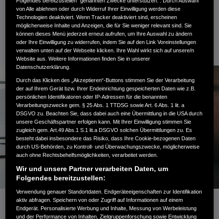
Folgendes bereitzustellen“ genannten Zwecke unterstützen. . Durch Auswahl
den globalen Gesamtverkäufen bis 2040 auf 100 Prozent
von Alle ablehnen oder durch Widerruf Ihrer Einwilligung werden diese
steigern“.
Technologien deaktiviert. Wenn Tracker deaktiviert sind, erscheinen
möglicherweise Inhalte und Anzeigen, die für Sie weniger relevant sind. Sie
können dieses Menü jederzeit erneut aufrufen, um Ihre Auswahl zu ändern
oder Ihre Einwilligung zu widerrufen, indem Sie auf den Link Voreinstellungen
verwalten unten auf der Webseite klicken. Ihre Wahl wirkt sich auf unsere/n
Website aus. Weitere Informationen finden Sie in unserer
Datenschutzerklärung.
Durch das Klicken des „Akzeptieren“-Buttons stimmen Sie der Verarbeitung
der auf Ihrem Gerät bzw. Ihrer Endeinrichtung gespeicherten Daten wie z.B.
persönlichen Identifikatoren oder IP-Adressen für die benannten
Verarbeitungszwecke gem. § 25 Abs. 1 TTDSG sowie Art. 6 Abs. 1 lit. a
DSGVO zu. Beachten Sie, dass dabei auch eine Übermittlung in die USA durch
unsere Geschäftspartner erfolgen kann. Mit Ihrer Einwilligung stimmen Sie
zugleich gem. Art.49 Abs.1 S.1 lit.a DSGVO solchen Übermittlungen zu. Es
besteht dabei insbesondere das Risiko, dass Ihre Cookie-bezogenen Daten
durch US-Behörden, zu Kontroll- und Überwachungszwecke, möglicherweise
auch ohne Rechtsbehelfsmöglichkeiten, verarbeitet werden.
Wir und unsere Partner verarbeiten Daten, um
Folgendes bereitzustellen:
Verwendung genauer Standortdaten. Endgeräteeigenschaften zur Identifikation
aktiv abfragen. Speichern von oder Zugriff auf Informationen auf einem
Als neue EV-Baureihe steht die Honda 0 Series für die
Endgerät. Personalisierte Werbung und Inhalte, Messung von Werbeleistung
und der Performance von Inhalten, Zielgruppenforschung sowie Entwicklung
Transformation von Honda im Einklang mit dem globalen