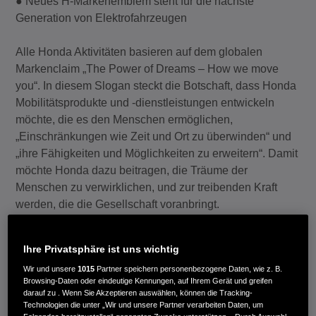
● Neues H-Markenemblem steht für die nächste
Generation von Elektrofahrzeugen
Alle Honda Aktivitäten basieren auf dem globalen
Markenclaim „The Power of Dreams – How we move
you“. In diesem Slogan steckt die Botschaft, dass Honda
Mobilitätsprodukte und -dienstleistungen entwickeln
möchte, die es den Menschen ermöglichen,
„Einschränkungen wie Zeit und Ort zu überwinden“ und
„ihre Fähigkeiten und Möglichkeiten zu erweitern“. Damit
möchte Honda dazu beitragen, die Träume der
Menschen zu verwirklichen, und zur treibenden Kraft
werden, die die Gesellschaft voranbringt.
Bis 2050 will Honda darüber hinaus bei allen Produkten
Ihre Privatsphäre ist uns wichtig
und Aktivitäten, an denen das Unternehmen beteiligt ist,
Wir und unsere
1015
Partner speichern personenbezogene Daten, wie z. B.
CO2-Neutralität erreichen. Dabei setzt das Unternehmen
Browsing-Daten oder eindeutige Kennungen, auf Ihrem Gerät und greifen
auf die Elektrifizierung der Automobile und will „den
darauf zu . Wenn Sie Akzeptieren auswählen, können die Tracking-
Anteil von Elektro- und Brennstoffzellenfahrzeugen an
Technologien die unter „Wir und unsere Partner verarbeiten Daten, um