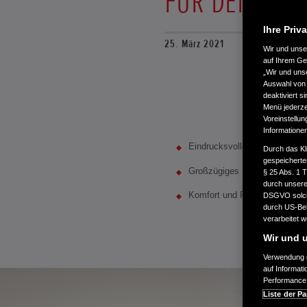
FÜR DEN HON
Ihre Priv
25. März 2021
Wir und uns
auf Ihrem Ge
„Wir und uns
Auswahl von 
deaktiviert s
Menü jederzei
Voreinstellun
Informatione
Eindrucksvolle Gestaltung m
Durch das Kl
gespeicherte
Großzügiges Raumgefühl im 
§ 25 Abs. 1 
durch unsere 
Komfort und Platzangebot wei
DSGVO solche
durch US-Beh
verarbeitet 
Wir und u
Verwendung g
auf Informat
Performance 
Liste der Pa