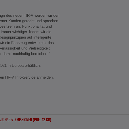
sign des neuen HR-V werden wir den
erner Kunden gerecht und sprechen
esitzern an. Funktionalität und
immer wichtiger. Indem wir die
ignprinzipien auf intelligente
ir ein Fahrzeug entwickeln, das
erlässigkeit und Vielseitigkeit
r damit nachhaltig bereichert.“
21 in Europa erhältlich.
den HR-V Info-Service anmelden.
UCH/CO2-EMISSIONEN (PDF, 42 KB)