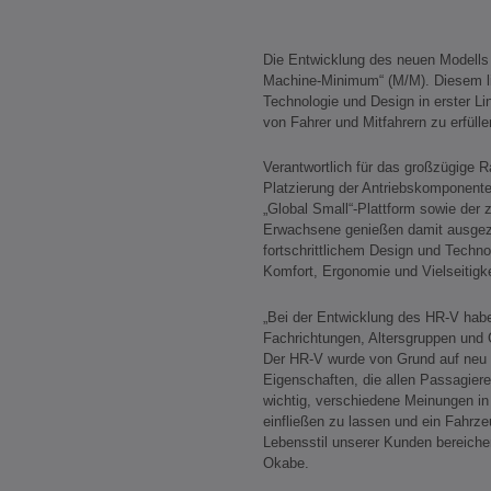
Die Entwicklung des neuen Modells
Machine-Minimum“ (M/M). Diesem li
Technologie und Design in erster Li
von Fahrer und Mitfahrern zu erfülle
Verantwortlich für das großzügige R
Platzierung der Antriebskomponenten
„Global Small“-Plattform sowie der z
Erwachsene genießen damit ausgez
fortschrittlichem Design und Tech
Komfort, Ergonomie und Vielseitigke
„Bei der Entwicklung des HR-V hab
Fachrichtungen, Altersgruppen un
Der HR-V wurde von Grund auf neu e
Eigenschaften, die allen Passagie
wichtig, verschiedene Meinungen i
einfließen zu lassen und ein Fahrz
Lebensstil unserer Kunden bereichert“
Okabe.