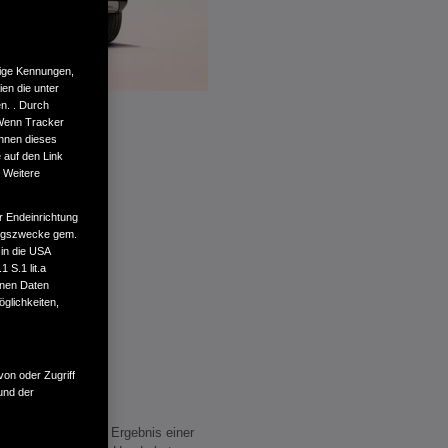
tige Kennungen,
en die unter
n. . Durch
 Wenn Tracker
önnen dieses
 auf den Link
. Weitere
r Endeinrichtung
tungszwecke gem.
 in die USA
 S.1 lit.a
enen Daten
glichkeiten,
von oder Zugriff
und der
idantrieb ist das Ergebnis einer