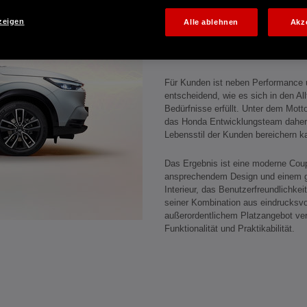
umfassenden Neubewertung von Kun
ermittelt, auf welcher Grundlage qua
zeigen
Alle ablehnen
Akz
ausgewählt werden. Auf dieser Bas
Fokus auf Attraktivität, Funktionali
entwickelt.
Für Kunden ist neben Performance 
entscheidend, wie es sich in den All
Bedürfnisse erfüllt. Unter dem Mott
das Honda Entwicklungsteam daher 
Lebensstil der Kunden bereichern k
Das Ergebnis ist eine moderne Cou
ansprechendem Design und einem gro
Interieur, das Benutzerfreundlichkei
seiner Kombination aus eindrucksv
außerordentlichem Platzangebot ver
Funktionalität und Praktikabilität.