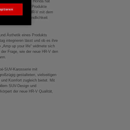
deneinstellungen. Honda hat
litativ hochwertige Produkte
eptieren
is wurde der neue HR-V mit dem
tät und Benutzerfreundlichkeit
und Ästhetik eines Produkts
tag integrieren lässt und ob es ihre
o „Amp up your life“ widmete sich
der Frage, wie der neue HR-V den
ann.
pé-SUV-Karosserie mit
ßzügig gestalteten, vielseitigen
t und Komfort zugleich bietet. Mit
ollem SUV-Design und
körpert der neue HR-V Qualität,