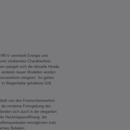
HR-V vermittelt Energie und
vorn strebenden Charakterlinie
n spiegelt sich die aktuelle Honda
i anderen neuen Modellen wurden
osserieform integriert. So gehen
 in Wagenfarbe gehaltene Grill
läuft von den Frontscheinwerfern
t die moderne Formgebung des
binden sich auch in der eleganten
Die Heckklappenöffnung, die
Kofferraumboden ermöglichen trotz
faches Beladen.