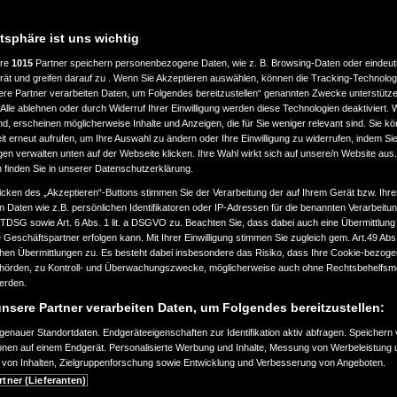
DA HR-V
atsphäre ist uns wichtig
ere
1015
Partner speichern personenbezogene Daten, wie z. B. Browsing-Daten oder eindeu
rät und greifen darauf zu . Wenn Sie Akzeptieren auswählen, können die Tracking-Technologi
ere Partner verarbeiten Daten, um Folgendes bereitzustellen“ genannten Zwecke unterstütze
Alle ablehnen oder durch Widerruf Ihrer Einwilligung werden diese Technologien deaktiviert.
ind, erscheinen möglicherweise Inhalte und Anzeigen, die für Sie weniger relevant sind. Sie k
t erneut aufrufen, um Ihre Auswahl zu ändern oder Ihre Einwilligung zu widerrufen, indem Sie
gen verwalten unten auf der Webseite klicken. Ihre Wahl wirkt sich auf unsere/n Website aus
n finden Sie in unserer Datenschutzerklärung.
it markanten SUV-Merkmalen
icken des „Akzeptieren“-Buttons stimmen Sie der Verarbeitung der auf Ihrem Gerät bzw. Ihre
n Daten wie z.B. persönlichen Identifikatoren oder IP-Adressen für die benannten Verarbei
Innenraum
TTDSG sowie Art. 6 Abs. 1 lit. a DSGVO zu. Beachten Sie, dass dabei auch eine Übermittlung
Geschäftspartner erfolgen kann. Mit Ihrer Einwilligung stimmen Sie zugleich gem. Art.49 Abs.1
ter verbessert
n Übermittlungen zu. Es besteht dabei insbesondere das Risiko, dass Ihre Cookie-bezog
örden, zu Kontroll- und Überwachungszwecke, möglicherweise auch ohne Rechtsbehelfsmö
werden.
nsere Partner verarbeiten Daten, um Folgendes bereitzustellen:
enauer Standortdaten. Endgeräteeigenschaften zur Identifikation aktiv abfragen. Speichern 
ionen auf einem Endgerät. Personalisierte Werbung und Inhalte, Messung von Werbeleistung 
von Inhalten, Zielgruppenforschung sowie Entwicklung und Verbesserung von Angeboten.
rtner (Lieferanten)
Der neue Honda HR-V e:HEV mit Hybr