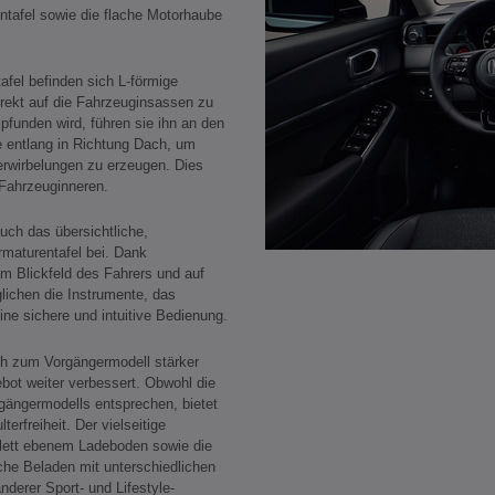
ntafel sowie die flache Motorhaube
afel befinden sich L-förmige
irekt auf die Fahrzeuginsassen zu
funden wird, führen sie ihn an den
e entlang in Richtung Dach, um
erwirbelungen zu erzeugen. Dies
 Fahrzeuginneren.
uch das übersichtliche,
rmaturentafel bei. Dank
am Blickfeld des Fahrers und auf
lichen die Instrumente, das
ne sichere und intuitive Bedienung.
ch zum Vorgängermodell stärker
bot weiter verbessert. Obwohl die
ngermodells entsprechen, bietet
rfreiheit. Der vielseitige
ett ebenem Ladeboden sowie die
he Beladen mit unterschiedlichen
derer Sport- und Lifestyle-