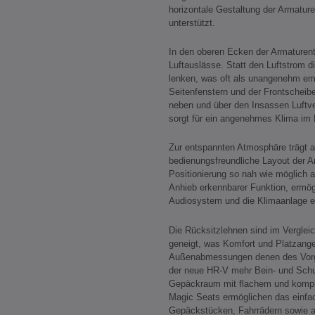
horizontale Gestaltung der Armature
unterstützt.
In den oberen Ecken der Armaturent
Luftauslässe. Statt den Luftstrom d
lenken, was oft als unangenehm emp
Seitenfenstern und der Frontscheib
neben und über den Insassen Luftv
sorgt für ein angenehmes Klima im
Zur entspannten Atmosphäre trägt a
bedienungsfreundliche Layout der A
Positionierung so nah wie möglich 
Anhieb erkennbarer Funktion, ermög
Audiosystem und die Klimaanlage ei
Die Rücksitzlehnen sind im Verglei
geneigt, was Komfort und Platzange
Außenabmessungen denen des Vorgä
der neue HR-V mehr Bein- und Schulte
Gepäckraum mit flachem und kompl
Magic Seats ermöglichen das einfac
Gepäckstücken, Fahrrädern sowie an