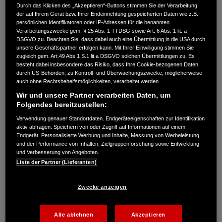
Emissionen in g/km: kombiniert 104−109. CO₂-Klasse: C.
Durch das Klicken des „Akzeptieren“-Buttons stimmen Sie der Verarbeitung
der auf Ihrem Gerät bzw. Ihrer Endeinrichtung gespeicherten Daten wie z.B.
Kraftstoffverbrauch Civic e:HEV in l/100 km: kombiniert 4,8−5,1. CO₂-
persönlichen Identifikatoren oder IP-Adressen für die benannten
Emissionen in g/km: kombiniert 109−116. CO₂-Klasse: C-D.
Verarbeitungszwecke gem. § 25 Abs. 1 TTDSG sowie Art. 6 Abs. 1 lit. a
Kraftstoffverbrauch HR-V e:HEV in l/100 km: kombiniert 5,4. CO₂-
DSGVO zu. Beachten Sie, dass dabei auch eine Übermittlung in die USA durch
Emissionen in g/km: kombiniert 122. CO₂-Klasse: D.
unsere Geschäftspartner erfolgen kann. Mit Ihrer Einwilligung stimmen Sie
zugleich gem. Art.49 Abs.1 S.1 lit.a DSGVO solchen Übermittlungen zu. Es
Kraftstoffverbrauch ZR-V e:HEV in l/100 km: kombiniert 5,8−5,9. CO₂-
besteht dabei insbesondere das Risiko, dass Ihre Cookie-bezogenen Daten
Emissionen in g/km: kombiniert 132−133. CO₂-Klasse: D.
durch US-Behörden, zu Kontroll- und Überwachungszwecke, möglicherweise
Energieverbrauch CR-V e:PHEV: Kraftstoffverbrauch gewichtet,
auch ohne Rechtsbehelfsmöglichkeiten, verarbeitet werden.
kombiniert: 2,6 l/100 km. Stromverbrauch gewichtet, kombiniert: 11,7
Wir und unsere Partner verarbeiten Daten, um
kWh/100 km. CO₂-Emissionen in g/km gewichtet, kombiniert: 59−60.
Folgendes bereitzustellen:
CO₂-Klasse gewichtet, kombiniert: B. Kraftstoffverbrauch bei
Verwendung genauer Standortdaten. Endgeräteeigenschaften zur Identifikation
entladener Batterie kombiniert: 6,2−6,3 l/100 km. CO₂-Klasse bei
aktiv abfragen. Speichern von oder Zugriff auf Informationen auf einem
entladener Batterie: E. Elektrische Reichweite (EAER): 77−78 km.
Endgerät. Personalisierte Werbung und Inhalte, Messung von Werbeleistung
Kraftstoffverbrauch CR-V e:HEV 2WD in l/100 km: kombiniert 6,0.
und der Performance von Inhalten, Zielgruppenforschung sowie Entwicklung
und Verbesserung von Angeboten.
CO₂-Emissionen in g/km: kombiniert 136. CO₂-Klasse: E.
Liste der Partner (Lieferanten)
Kraftstoffverbrauch CR-V e:HEV AWD in l/100 km: kombiniert 6,7.
CO₂-Emissionen in g/km: kombiniert 152. CO₂-Klasse: E.
Kraftstoffverbrauch Prelude e:HEV in l/100 km: kombiniert 5,2. CO₂-
Zwecke anzeigen
Emissionen in g/km: kombiniert 117. CO₂-Klasse: D.
(Alle Werte nach 1999/94/EG.)
Alle ablehnen
Akzeptieren
Von den hier beworbenen Modellen abweichende Ausstattung kann zu