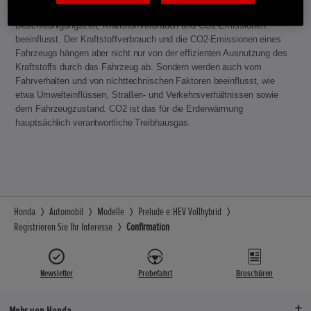
verändertem Leergewicht führen, was Höchstgeschwindigkeit,
Beschleunigungszeit, Kraftstoffverbrauch und CO2-Emissionen
beeinflusst. Der Kraftstoffverbrauch und die CO2-Emissionen eines
Fahrzeugs hängen aber nicht nur von der effizienten Ausnutzung des
Kraftstoffs durch das Fahrzeug ab. Sondern werden auch vom
Fahrverhalten und von nichttechnischen Faktoren beeinflusst, wie
etwa Umwelteinflüssen, Straßen- und Verkehrsverhältnissen sowie
dem Fahrzeugzustand. CO2 ist das für die Erderwärmung
hauptsächlich verantwortliche Treibhausgas.
Honda
Automobil
Modelle
Prelude e:HEV Vollhybrid
Registrieren Sie Ihr Interesse
Confirmation
Newsletter
Probefahrt
Broschüren
Mehr von Honda