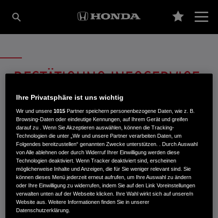
BESTÄTIGUNG INFOSERVICE-
ANMELDUNG
Ihre Privatsphäre ist uns wichtig
Wir und unsere
1015
Partner speichern personenbezogene Daten, wie z. B.
Browsing-Daten oder eindeutige Kennungen, auf Ihrem Gerät und greifen
darauf zu . Wenn Sie Akzeptieren auswählen, können die Tracking-
Vielen Dank, dass Sie Ihre Anmeldung zum Honda Prelude
Technologien die unter „Wir und unsere Partner verarbeiten Daten, um
Infoservice bestätigt haben.
Folgendes bereitzustellen“ genannten Zwecke unterstützen. . Durch Auswahl
von Alle ablehnen oder durch Widerruf Ihrer Einwilligung werden diese
Technologien deaktiviert. Wenn Tracker deaktiviert sind, erscheinen
möglicherweise Inhalte und Anzeigen, die für Sie weniger relevant sind. Sie
können dieses Menü jederzeit erneut aufrufen, um Ihre Auswahl zu ändern
oder Ihre Einwilligung zu widerrufen, indem Sie auf den Link Voreinstellungen
INFORMATIONEN: KRAFTSTOFFVERBRAUCH/CO2-EMISSIONEN (PDF, 42 KB)
verwalten unten auf der Webseite klicken. Ihre Wahl wirkt sich auf unsere/n
Website aus. Weitere Informationen finden Sie in unserer
Datenschutzerklärung.
Kraftstoffverbrauch Jazz e:HEV in l/100 km: kombiniert 4,6−4,8. CO₂-