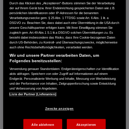
Emissionen in g/km: kombiniert 104−109. CO₂-Klasse: C.
Durch das Klicken des „Akzeptieren“-Buttons stimmen Sie der Verarbeitung
der auf Ihrem Gerät bzw. Ihrer Endeinrichtung gespeicherten Daten wie z.B.
Kraftstoffverbrauch Civic e:HEV in l/100 km: kombiniert 4,8−5,1. CO₂-
persönlichen Identifikatoren oder IP-Adressen für die benannten
Emissionen in g/km: kombiniert 109−116. CO₂-Klasse: C-D.
Verarbeitungszwecke gem. § 25 Abs. 1 TTDSG sowie Art. 6 Abs. 1 lit. a
Kraftstoffverbrauch HR-V e:HEV in l/100 km: kombiniert 5,4. CO₂-
DSGVO zu. Beachten Sie, dass dabei auch eine Übermittlung in die USA durch
Emissionen in g/km: kombiniert 122. CO₂-Klasse: D.
unsere Geschäftspartner erfolgen kann. Mit Ihrer Einwilligung stimmen Sie
zugleich gem. Art.49 Abs.1 S.1 lit.a DSGVO solchen Übermittlungen zu. Es
Kraftstoffverbrauch ZR-V e:HEV in l/100 km: kombiniert 5,8−5,9. CO₂-
besteht dabei insbesondere das Risiko, dass Ihre Cookie-bezogenen Daten
Emissionen in g/km: kombiniert 132−133. CO₂-Klasse: D.
durch US-Behörden, zu Kontroll- und Überwachungszwecke, möglicherweise
Energieverbrauch CR-V e:PHEV: Kraftstoffverbrauch gewichtet,
auch ohne Rechtsbehelfsmöglichkeiten, verarbeitet werden.
kombiniert: 2,6 l/100 km. Stromverbrauch gewichtet, kombiniert: 11,7
Wir und unsere Partner verarbeiten Daten, um
kWh/100 km. CO₂-Emissionen in g/km gewichtet, kombiniert: 59−60.
Folgendes bereitzustellen:
CO₂-Klasse gewichtet, kombiniert: B. Kraftstoffverbrauch bei
Verwendung genauer Standortdaten. Endgeräteeigenschaften zur Identifikation
entladener Batterie kombiniert: 6,2−6,3 l/100 km. CO₂-Klasse bei
aktiv abfragen. Speichern von oder Zugriff auf Informationen auf einem
entladener Batterie: E. Elektrische Reichweite (EAER): 77−78 km.
Endgerät. Personalisierte Werbung und Inhalte, Messung von Werbeleistung
Kraftstoffverbrauch CR-V e:HEV 2WD in l/100 km: kombiniert 6,0.
und der Performance von Inhalten, Zielgruppenforschung sowie Entwicklung
und Verbesserung von Angeboten.
CO₂-Emissionen in g/km: kombiniert 136. CO₂-Klasse: E.
Liste der Partner (Lieferanten)
Kraftstoffverbrauch CR-V e:HEV AWD in l/100 km: kombiniert 6,7.
CO₂-Emissionen in g/km: kombiniert 152. CO₂-Klasse: E.
Kraftstoffverbrauch Prelude e:HEV in l/100 km: kombiniert 5,2. CO₂-
Zwecke anzeigen
Emissionen in g/km: kombiniert 117. CO₂-Klasse: D.
(Alle Werte nach 1999/94/EG.)
Alle ablehnen
Akzeptieren
Von den hier beworbenen Modellen abweichende Ausstattung kann zu