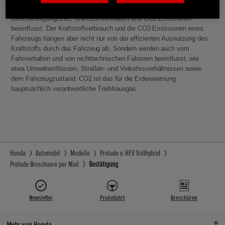
verändertem Leergewicht führen, was Höchstgeschwindigkeit,
Beschleunigungszeit, Kraftstoffverbrauch und CO2-Emissionen
beeinflusst. Der Kraftstoffverbrauch und die CO2-Emissionen eines
Fahrzeugs hängen aber nicht nur von der effizienten Ausnutzung des
Kraftstoffs durch das Fahrzeug ab. Sondern werden auch vom
Fahrverhalten und von nichttechnischen Faktoren beeinflusst, wie
etwa Umwelteinflüssen, Straßen- und Verkehrsverhältnissen sowie
dem Fahrzeugzustand. CO2 ist das für die Erderwärmung
hauptsächlich verantwortliche Treibhausgas.
Honda
Automobil
Modelle
Prelude e:HEV Vollhybrid
Prelude Broschuere per Mail
Bestätigung
Newsletter
Probefahrt
Broschüren
Mehr von Honda