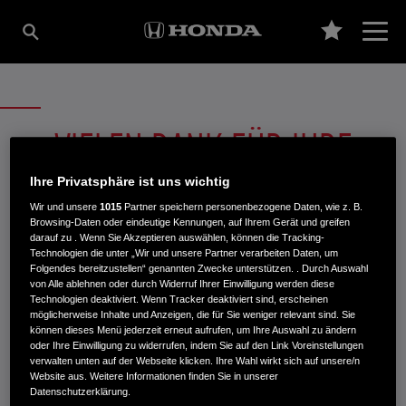
VIELEN DANK FÜR IHRE
BESTELLUNG!
Ihre Privatsphäre ist uns wichtig
Wir und unsere
1015
Partner speichern personenbezogene Daten, wie z. B.
Browsing-Daten oder eindeutige Kennungen, auf Ihrem Gerät und greifen
darauf zu . Wenn Sie Akzeptieren auswählen, können die Tracking-
Sie erhalten in wenigen Minuten eine E-Mail mit Ihrer
Technologien die unter „Wir und unsere Partner verarbeiten Daten, um
gewünschten Broschüre als pdf.
Folgendes bereitzustellen“ genannten Zwecke unterstützen. . Durch Auswahl
von Alle ablehnen oder durch Widerruf Ihrer Einwilligung werden diese
Technologien deaktiviert. Wenn Tracker deaktiviert sind, erscheinen
möglicherweise Inhalte und Anzeigen, die für Sie weniger relevant sind. Sie
können dieses Menü jederzeit erneut aufrufen, um Ihre Auswahl zu ändern
oder Ihre Einwilligung zu widerrufen, indem Sie auf den Link Voreinstellungen
INFORMATIONEN: KRAFTSTOFFVERBRAUCH/CO2-EMISSIONEN (PDF, 42 KB)
verwalten unten auf der Webseite klicken. Ihre Wahl wirkt sich auf unsere/n
Website aus. Weitere Informationen finden Sie in unserer
Datenschutzerklärung.
Kraftstoffverbrauch Jazz e:HEV in l/100 km: kombiniert 4,6−4,8. CO₂-