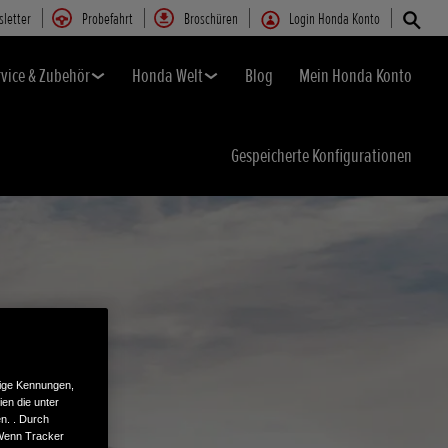
letter
Probefahrt
Broschüren
Login Honda Konto
rvice & Zubehör
Honda Welt
Blog
Mein Honda Konto
Gespeicherte Konfigurationen
tige Kennungen,
en die unter
n. . Durch
 Wenn Tracker