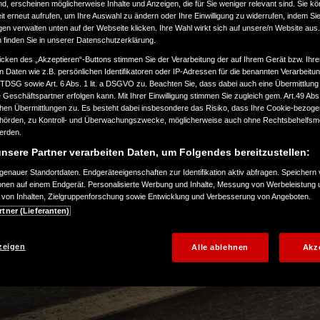
ind, erscheinen möglicherweise Inhalte und Anzeigen, die für Sie weniger relevant sind. Sie k
t erneut aufrufen, um Ihre Auswahl zu ändern oder Ihre Einwilligung zu widerrufen, indem Sie
gen verwalten unten auf der Webseite klicken. Ihre Wahl wirkt sich auf unsere/n Website aus
n finden Sie in unserer Datenschutzerklärung.
schüre
icken des „Akzeptieren“-Buttons stimmen Sie der Verarbeitung der auf Ihrem Gerät bzw. Ihre
n Daten wie z.B. persönlichen Identifikatoren oder IP-Adressen für die benannten Verarbei
TTDSG sowie Art. 6 Abs. 1 lit. a DSGVO zu. Beachten Sie, dass dabei auch eine Übermittlung
Geschäftspartner erfolgen kann. Mit Ihrer Einwilligung stimmen Sie zugleich gem. Art.49 Abs.1
n Übermittlungen zu. Es besteht dabei insbesondere das Risiko, dass Ihre Cookie-bezog
örden, zu Kontroll- und Überwachungszwecke, möglicherweise auch ohne Rechtsbehelfsmö
werden.
nsere Partner verarbeiten Daten, um Folgendes bereitzustellen:
enauer Standortdaten. Endgeräteeigenschaften zur Identifikation aktiv abfragen. Speichern 
ionen auf einem Endgerät. Personalisierte Werbung und Inhalte, Messung von Werbeleistung 
von Inhalten, Zielgruppenforschung sowie Entwicklung und Verbesserung von Angeboten.
rtner (Lieferanten)
zeigen
Alle ablehnen
Akz