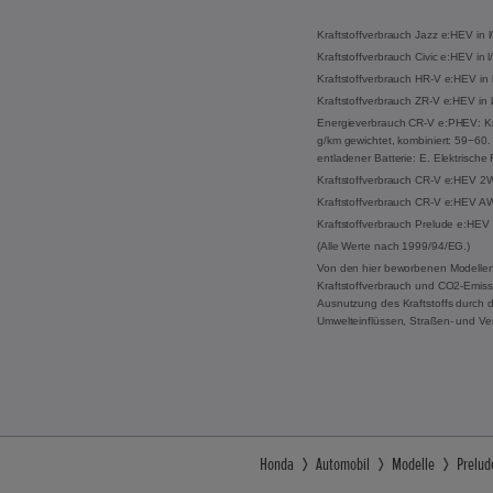
Kraftstoffverbrauch Jazz e:HEV in 
Kraftstoffverbrauch Civic e:HEV in
Kraftstoffverbrauch HR-V e:HEV in 
Kraftstoffverbrauch ZR-V e:HEV in 
Energieverbrauch CR-V e:PHEV: Kraf
g/km gewichtet, kombiniert: 59−60. 
entladener Batterie: E. Elektrisch
Kraftstoffverbrauch CR-V e:HEV 2WD
Kraftstoffverbrauch CR-V e:HEV AWD
Kraftstoffverbrauch Prelude e:HEV 
(Alle Werte nach 1999/94/EG.)
Von den hier beworbenen Modellen
Kraftstoffverbrauch und CO2-Emissi
Ausnutzung des Kraftstoffs durch 
Umwelteinflüssen, Straßen- und Ve
Honda
Automobil
Modelle
Prelud