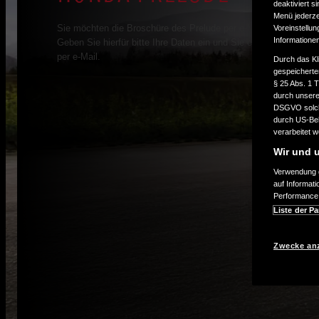
deaktiviert s
Menü jederzei
Sie möchten die Broschüre des Prelude per e-Mail erhalten?
Voreinstellun
Informatione
Geben Sie hierfür bitte Ihre Daten ein und Sie erhalten Ihre Bro
per e-Mail.
Durch das Kl
gespeicherte
§ 25 Abs. 1 
durch unsere 
DSGVO solche
durch US-Beh
verarbeitet 
Wir und u
Verwendung g
auf Informat
Performance 
Liste der Pa
Zwecke an