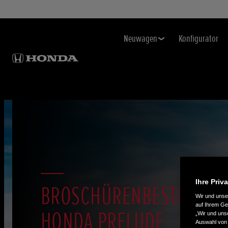
Neuwagen
Konfigurator
Ihre Priv
BROSCHÜRENBESTELLUN
Wir und uns
auf Ihrem Ge
HONDA PRELUDE
„Wir und uns
Auswahl von 