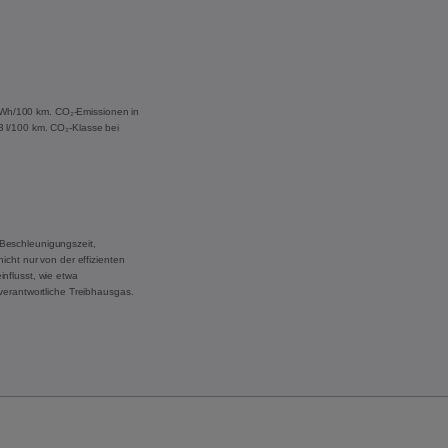
 kWh/100 km. CO₂-Emissionen in
,3 l/100 km. CO₂-Klasse bei
Beschleunigungszeit,
cht nur von der effizienten
nflusst, wie etwa
verantwortliche Treibhausgas.