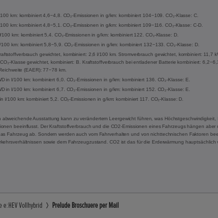
l/100 km: kombiniert 4,6−4,8. CO₂-Emissionen in g/km: kombiniert 104−109. CO₂-Klasse: C.
 l/100 km: kombiniert 4,8−5,1. CO₂-Emissionen in g/km: kombiniert 109−116. CO₂-Klasse: C-D.
l/100 km: kombiniert 5,4. CO₂-Emissionen in g/km: kombiniert 122. CO₂-Klasse: D.
l/100 km: kombiniert 5,8−5,9. CO₂-Emissionen in g/km: kombiniert 132−133. CO₂-Klasse: D.
tstoffverbrauch gewichtet, kombiniert: 2,6 l/100 km. Stromverbrauch gewichtet, kombiniert: 11,7
CO₂-Klasse gewichtet, kombiniert: B. Kraftstoffverbrauch bei entladener Batterie kombiniert: 6,2−6
e Reichweite (EAER): 77−78 km.
 in l/100 km: kombiniert 6,0. CO₂-Emissionen in g/km: kombiniert 136. CO₂-Klasse: E.
 in l/100 km: kombiniert 6,7. CO₂-Emissionen in g/km: kombiniert 152. CO₂-Klasse: E.
in l/100 km: kombiniert 5,2. CO₂-Emissionen in g/km: kombiniert 117. CO₂-Klasse: D.
 abweichende Ausstattung kann zu verändertem Leergewicht führen, was Höchstgeschwindigkeit, 
onen beeinflusst. Der Kraftstoffverbrauch und die CO2-Emissionen eines Fahrzeugs hängen aber ni
das Fahrzeug ab. Sondern werden auch vom Fahrverhalten und von nichttechnischen Faktoren beei
rkehrsverhältnissen sowie dem Fahrzeugzustand. CO2 ist das für die Erderwärmung hauptsächlich 
e e:HEV Vollhybrid
Prelude Broschuere per Mail