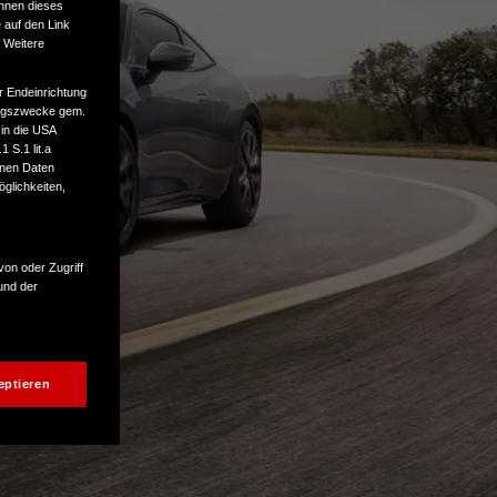
önnen dieses
 auf den Link
. Weitere
r Endeinrichtung
tungszwecke gem.
 in die USA
 S.1 lit.a
enen Daten
glichkeiten,
von oder Zugriff
und der
eptieren