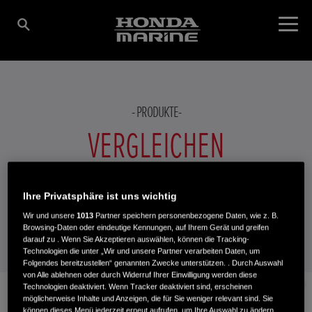
PRODUKTE
VERGLEICHEN
Ihre Privatsphäre ist uns wichtig
Welches Honda Marine-Produkt hat die richtige
PRODUKT HINZUFÜGEN
Wir und unsere
1013
Partner speichern personenbezogene Daten, wie z. B.
Geschwindigkeit? Vergleichen Sie unten bis zu drei
Browsing-Daten oder eindeutige Kennungen, auf Ihrem Gerät und greifen
Produkte. Egal auf welchen Wassern Sie unterwegs sind:
darauf zu . Wenn Sie Akzeptieren auswählen, können die Tracking-
Technologien die unter „Wir und unsere Partner verarbeiten Daten, um
Hier finden Sie das richtige Produkt.
Folgendes bereitzustellen“ genannten Zwecke unterstützen. . Durch Auswahl
von Alle ablehnen oder durch Widerruf Ihrer Einwilligung werden diese
Abschluss
Technologien deaktiviert. Wenn Tracker deaktiviert sind, erscheinen
Auswählen
möglicherweise Inhalte und Anzeigen, die für Sie weniger relevant sind. Sie
können dieses Menü jederzeit erneut aufrufen, um Ihre Auswahl zu ändern