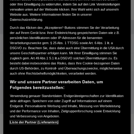
oder Ihre Einwilligung zu widerrufen, indem Sie auf den Link Voreinstellungen
verwalten unten auf der Webseite klicken. Ihre Wahl wirkt sich auf unsere/n
Website aus. Weitere Informationen finden Sie in unserer
Datenschutzerklärung.
Konto hinzufügen
Durch das Klicken des „Akzeptieren“-Buttons stimmen Sie der Verarbeitung
der auf Ihrem Gerät bzw. Ihrer Endeinrichtung gespeicherten Daten wie z.B.
persönlichen Identifikatoren oder IP-Adressen für die benannten
Abschluss
PRODUKT HINZUFÜGEN
Verarbeitungszwecke gem. § 25 Abs. 1 TTDSG sowie Art. 6 Abs. 1 lit. a
Konto hinzufügen
Auswählen
DSGVO zu. Beachten Sie, dass dabei auch eine Übermittlung in die USA durch
unsere Geschäftspartner erfolgen kann. Mit Ihrer Einwilligung stimmen Sie
Abschluss
zugleich gem. Art.49 Abs.1 S.1 lit.a DSGVO solchen Übermittlungen zu. Es
PRODUKT HINZUFÜGEN
Konto hinzufügen
besteht dabei insbesondere das Risiko, dass Ihre Cookie-bezogenen Daten
Auswählen
durch US-Behörden, zu Kontroll- und Überwachungszwecke, möglicherweise
auch ohne Rechtsbehelfsmöglichkeiten, verarbeitet werden.
Unterschiede anzeigen
Wir und unsere Partner verarbeiten Daten, um
Folgendes bereitzustellen:
Technische Daten öffnen
Verwendung genauer Standortdaten. Endgeräteeigenschaften zur Identifikation
aktiv abfragen. Speichern von oder Zugriff auf Informationen auf einem
Endgerät. Personalisierte Werbung und Inhalte, Messung von Werbeleistung
und der Performance von Inhalten, Zielgruppenforschung sowie Entwicklung
und Verbesserung von Angeboten.
Liste der Partner (Lieferanten)