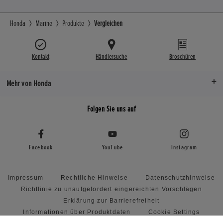
Honda
Marine
Produkte
Vergleichen
Kontakt
Händlersuche
Broschüren
Mehr von Honda
Folgen Sie uns auf
Facebook
YouTube
Instagram
Impressum
Rechtliche Hinweise
Datenschutzhinweise
Richtlinie zu unaufgefordert eingereichten Vorschlägen
Erklärung zur Barrierefreiheit
Informationen über Produktdaten
Cookie Settings