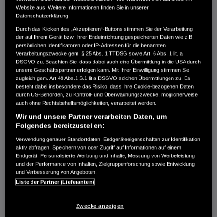
Website aus. Weitere Informationen finden Sie in unserer
BF 6 SHSU
Datenschutzerklärung.
3.749,00 €
Durch das Klicken des „Akzeptieren“-Buttons stimmen Sie der Verarbeitung
der auf Ihrem Gerät bzw. Ihrer Endeinrichtung gespeicherten Daten wie z.B.
persönlichen Identifikatoren oder IP-Adressen für die benannten
Verarbeitungszwecke gem. § 25 Abs. 1 TTDSG sowie Art. 6 Abs. 1 lit. a
DSGVO zu. Beachten Sie, dass dabei auch eine Übermittlung in die USA durch
Schaftlänge 433mm, Pinne, E-Start, 12A Ladestrom
unsere Geschäftspartner erfolgen kann. Mit Ihrer Einwilligung stimmen Sie
zugleich gem. Art.49 Abs.1 S.1 lit.a DSGVO solchen Übermittlungen zu. Es
besteht dabei insbesondere das Risiko, dass Ihre Cookie-bezogenen Daten
Vergleichen
durch US-Behörden, zu Kontroll- und Überwachungszwecke, möglicherweise
auch ohne Rechtsbehelfsmöglichkeiten, verarbeitet werden.
Wir und unsere Partner verarbeiten Daten, um
BF 6 SRU
Folgendes bereitzustellen:
4.249,00 €
Verwendung genauer Standortdaten. Endgeräteeigenschaften zur Identifikation
aktiv abfragen. Speichern von oder Zugriff auf Informationen auf einem
Endgerät. Personalisierte Werbung und Inhalte, Messung von Werbeleistung
und der Performance von Inhalten, Zielgruppenforschung sowie Entwicklung
und Verbesserung von Angeboten.
Liste der Partner (Lieferanten)
Schaftlänge 433mm, Pinne, E-Start, 12A Ladestrom
Vergleichen
Zwecke anzeigen