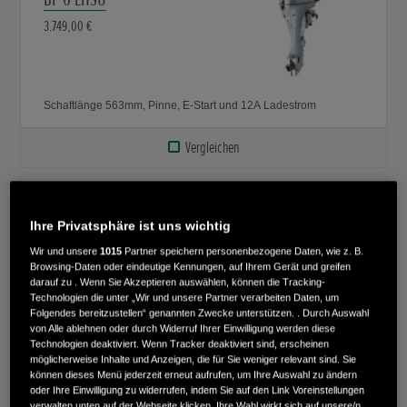
3.749,00 €
Schaftlänge 563mm, Pinne, E-Start und 12A Ladestrom
Vergleichen
BF 6 LRU
Ihre Privatsphäre ist uns wichtig
4.249,00 €
Wir und unsere
1015
Partner speichern personenbezogene Daten, wie z. B.
Browsing-Daten oder eindeutige Kennungen, auf Ihrem Gerät und greifen
darauf zu . Wenn Sie Akzeptieren auswählen, können die Tracking-
Technologien die unter „Wir und unsere Partner verarbeiten Daten, um
Folgendes bereitzustellen“ genannten Zwecke unterstützen. . Durch Auswahl
Schaftlänge 563mm, Fernbedienung, E-Start, 12A Ladestrom
von Alle ablehnen oder durch Widerruf Ihrer Einwilligung werden diese
Technologien deaktiviert. Wenn Tracker deaktiviert sind, erscheinen
Vergleichen
möglicherweise Inhalte und Anzeigen, die für Sie weniger relevant sind. Sie
können dieses Menü jederzeit erneut aufrufen, um Ihre Auswahl zu ändern
oder Ihre Einwilligung zu widerrufen, indem Sie auf den Link Voreinstellungen
verwalten unten auf der Webseite klicken. Ihre Wahl wirkt sich auf unsere/n