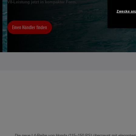
V8-Leistung jetzt in kompakter Form.
Zwecke an
Einen Händler finden
Die neue L4-Reihe von Honda (115–150 PS) überzeugt mit elegantem 