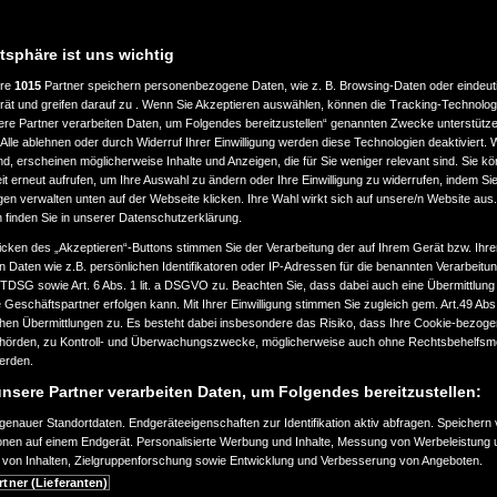
atsphäre ist uns wichtig
ere
1015
Partner speichern personenbezogene Daten, wie z. B. Browsing-Daten oder eindeu
rät und greifen darauf zu . Wenn Sie Akzeptieren auswählen, können die Tracking-Technologi
ere Partner verarbeiten Daten, um Folgendes bereitzustellen“ genannten Zwecke unterstütze
Alle ablehnen oder durch Widerruf Ihrer Einwilligung werden diese Technologien deaktiviert.
ind, erscheinen möglicherweise Inhalte und Anzeigen, die für Sie weniger relevant sind. Sie k
t erneut aufrufen, um Ihre Auswahl zu ändern oder Ihre Einwilligung zu widerrufen, indem Sie
gen verwalten unten auf der Webseite klicken. Ihre Wahl wirkt sich auf unsere/n Website aus
n finden Sie in unserer Datenschutzerklärung.
icken des „Akzeptieren“-Buttons stimmen Sie der Verarbeitung der auf Ihrem Gerät bzw. Ihre
n Daten wie z.B. persönlichen Identifikatoren oder IP-Adressen für die benannten Verarbei
TTDSG sowie Art. 6 Abs. 1 lit. a DSGVO zu. Beachten Sie, dass dabei auch eine Übermittlung
Geschäftspartner erfolgen kann. Mit Ihrer Einwilligung stimmen Sie zugleich gem. Art.49 Abs.1
n Übermittlungen zu. Es besteht dabei insbesondere das Risiko, dass Ihre Cookie-bezog
örden, zu Kontroll- und Überwachungszwecke, möglicherweise auch ohne Rechtsbehelfsmö
werden.
150-
nsere Partner verarbeiten Daten, um Folgendes bereitzustellen:
enauer Standortdaten. Endgeräteeigenschaften zur Identifikation aktiv abfragen. Speichern 
ionen auf einem Endgerät. Personalisierte Werbung und Inhalte, Messung von Werbeleistung 
von Inhalten, Zielgruppenforschung sowie Entwicklung und Verbesserung von Angeboten.
rtner (Lieferanten)