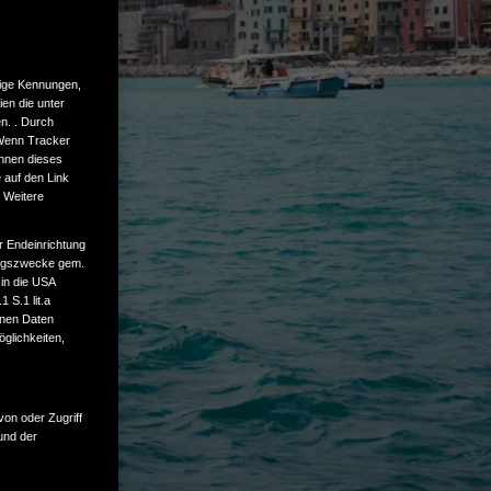
tige Kennungen,
en die unter
n. . Durch
 Wenn Tracker
önnen dieses
 auf den Link
. Weitere
r Endeinrichtung
tungszwecke gem.
 in die USA
 S.1 lit.a
enen Daten
glichkeiten,
von oder Zugriff
und der