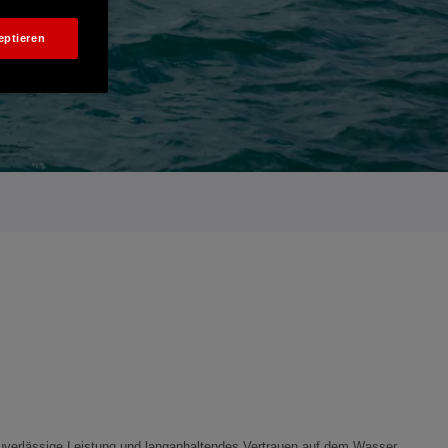
eptieren
uverlässige Leistung und langanhaltendes Vertrauen auf dem Wasser.