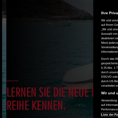
Ihre Priv
Wir und uns
auf Ihrem Ge
„Wir und uns
Auswahl von 
deaktiviert s
Menü jederzei
Voreinstellun
Informatione
Durch das Kl
gespeicherte
§ 25 Abs. 1 
durch unsere 
DSGVO solche
durch US-Beh
verarbeitet 
LERNEN SIE DIE NEUE BF115-
Wir und u
REIHE KENNEN.
Verwendung g
auf Informat
Performance 
Liste der Pa