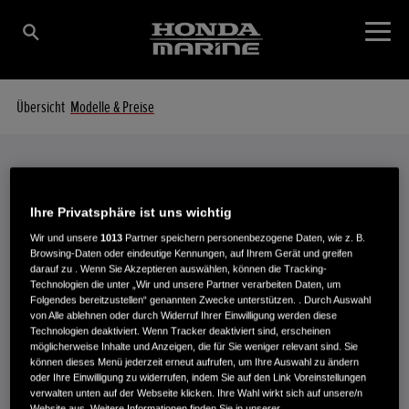
Übersicht
Modelle & Preise
Modelle & Preise
Ihre Privatsphäre ist uns wichtig
IHR MOTOR IM DETAIL
Wir und unsere
1013
Partner speichern personenbezogene Daten, wie z. B.
Browsing-Daten oder eindeutige Kennungen, auf Ihrem Gerät und greifen
darauf zu . Wenn Sie Akzeptieren auswählen, können die Tracking-
Technologien die unter „Wir und unsere Partner verarbeiten Daten, um
Folgendes bereitzustellen“ genannten Zwecke unterstützen. . Durch Auswahl
von Alle ablehnen oder durch Widerruf Ihrer Einwilligung werden diese
Technologien deaktiviert. Wenn Tracker deaktiviert sind, erscheinen
möglicherweise Inhalte und Anzeigen, die für Sie weniger relevant sind. Sie
können dieses Menü jederzeit erneut aufrufen, um Ihre Auswahl zu ändern
oder Ihre Einwilligung zu widerrufen, indem Sie auf den Link Voreinstellungen
BF 5 DH SHNU
verwalten unten auf der Webseite klicken. Ihre Wahl wirkt sich auf unsere/n
Website aus. Weitere Informationen finden Sie in unserer