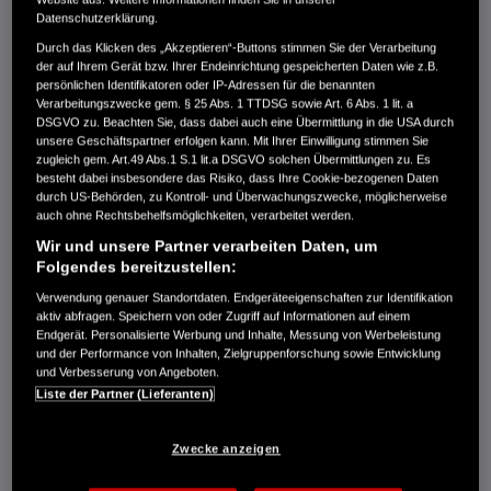
1.989,00 €
Datenschutzerklärung.
Durch das Klicken des „Akzeptieren“-Buttons stimmen Sie der Verarbeitung
der auf Ihrem Gerät bzw. Ihrer Endeinrichtung gespeicherten Daten wie z.B.
persönlichen Identifikatoren oder IP-Adressen für die benannten
Schaftlänge 434mm und Pinnesteuerung
Verarbeitungszwecke gem. § 25 Abs. 1 TTDSG sowie Art. 6 Abs. 1 lit. a
DSGVO zu. Beachten Sie, dass dabei auch eine Übermittlung in die USA durch
unsere Geschäftspartner erfolgen kann. Mit Ihrer Einwilligung stimmen Sie
Vergleichen
zugleich gem. Art.49 Abs.1 S.1 lit.a DSGVO solchen Übermittlungen zu. Es
besteht dabei insbesondere das Risiko, dass Ihre Cookie-bezogenen Daten
durch US-Behörden, zu Kontroll- und Überwachungszwecke, möglicherweise
auch ohne Rechtsbehelfsmöglichkeiten, verarbeitet werden.
BF 5 DH LHNU
Wir und unsere Partner verarbeiten Daten, um
1.989,00 €
Folgendes bereitzustellen:
Verwendung genauer Standortdaten. Endgeräteeigenschaften zur Identifikation
aktiv abfragen. Speichern von oder Zugriff auf Informationen auf einem
Endgerät. Personalisierte Werbung und Inhalte, Messung von Werbeleistung
und der Performance von Inhalten, Zielgruppenforschung sowie Entwicklung
Schaftlänge 561mm und Pinnensteuerung
und Verbesserung von Angeboten.
Liste der Partner (Lieferanten)
Vergleichen
Zwecke anzeigen