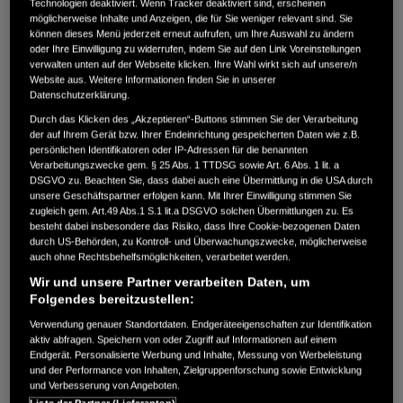
Technologien deaktiviert. Wenn Tracker deaktiviert sind, erscheinen
möglicherweise Inhalte und Anzeigen, die für Sie weniger relevant sind. Sie
8.649,00 €
können dieses Menü jederzeit erneut aufrufen, um Ihre Auswahl zu ändern
oder Ihre Einwilligung zu widerrufen, indem Sie auf den Link Voreinstellungen
verwalten unten auf der Webseite klicken. Ihre Wahl wirkt sich auf unsere/n
Website aus. Weitere Informationen finden Sie in unserer
Datenschutzerklärung.
Schaftlänge 521mm, Fernbedienung, 17A Ladestrom und Power
Trimm & Kipp-System
Durch das Klicken des „Akzeptieren“-Buttons stimmen Sie der Verarbeitung
der auf Ihrem Gerät bzw. Ihrer Endeinrichtung gespeicherten Daten wie z.B.
persönlichen Identifikatoren oder IP-Adressen für die benannten
Vergleichen
Verarbeitungszwecke gem. § 25 Abs. 1 TTDSG sowie Art. 6 Abs. 1 lit. a
DSGVO zu. Beachten Sie, dass dabei auch eine Übermittlung in die USA durch
unsere Geschäftspartner erfolgen kann. Mit Ihrer Einwilligung stimmen Sie
zugleich gem. Art.49 Abs.1 S.1 lit.a DSGVO solchen Übermittlungen zu. Es
BF 40 LRTZ
besteht dabei insbesondere das Risiko, dass Ihre Cookie-bezogenen Daten
durch US-Behörden, zu Kontroll- und Überwachungszwecke, möglicherweise
9.149,00 €
auch ohne Rechtsbehelfsmöglichkeiten, verarbeitet werden.
Wir und unsere Partner verarbeiten Daten, um
Folgendes bereitzustellen:
Verwendung genauer Standortdaten. Endgeräteeigenschaften zur Identifikation
Schaftlänge 521mm, Pinne, 17A Ladestrom und Power Trimm &
aktiv abfragen. Speichern von oder Zugriff auf Informationen auf einem
Kipp-System
Endgerät. Personalisierte Werbung und Inhalte, Messung von Werbeleistung
und der Performance von Inhalten, Zielgruppenforschung sowie Entwicklung
Vergleichen
und Verbesserung von Angeboten.
Liste der Partner (Lieferanten)