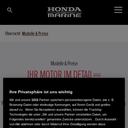
Übersicht
Modelle & Preise
Modelle & Preise
IHR MOTOR IM DETAIL
Ihre Privatsphäre ist uns wichtig
Wir und unsere
1015
Partner speichern personenbezogene Daten, wie z. B.
Wählen Sie einen Motor aus, um die technischen Details anzuzeigen.
Browsing-Daten oder eindeutige Kennungen, auf Ihrem Gerät und greifen
darauf zu . Wenn Sie Akzeptieren auswählen, können die Tracking-
Technologien die unter „Wir und unsere Partner verarbeiten Daten, um
Folgendes bereitzustellen“ genannten Zwecke unterstützen. . Durch Auswahl
von Alle ablehnen oder durch Widerruf Ihrer Einwilligung werden diese
BF 40 LRTU