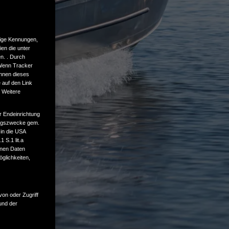
tige Kennungen,
en die unter
n. . Durch
 Wenn Tracker
önnen dieses
 auf den Link
. Weitere
r Endeinrichtung
tungszwecke gem.
 in die USA
 S.1 lit.a
enen Daten
glichkeiten,
von oder Zugriff
und der