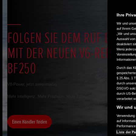
Ihre Priv
Wir und uns
auf Ihrem Ge
FOLGEN SIE DEM RUF DER W
„Wir und uns
Auswahl von 
deaktiviert s
MIT DER NEUEN V6-REIHE: B
Menü jederzei
Voreinstellun
Informatione
BF250
Durch das Kl
gespeicherte
§ 25 Abs. 1 
durch unsere 
V8-Power, jetzt serienmäßig.
DSGVO solche
durch US-Beh
Mehr Intelligenz. Mehr Präzision. Mehr Fahrgefühl.
verarbeitet 
Wir und u
Verwendung g
Einen Händler finden
auf Informat
Performance 
Liste der Pa