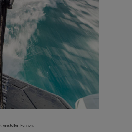
Automatic Tilt
k einstellen können.
Nutzen Sie zu