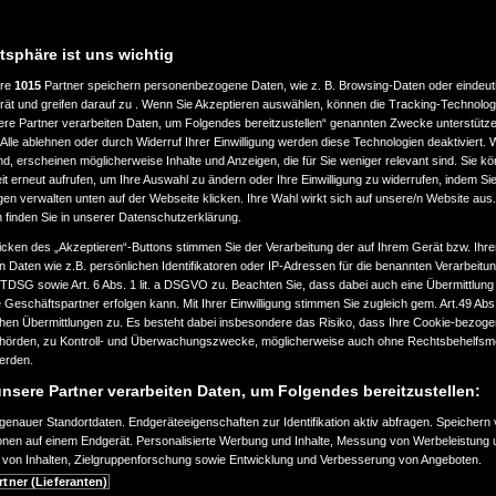
atsphäre ist uns wichtig
ere
1015
Partner speichern personenbezogene Daten, wie z. B. Browsing-Daten oder eindeu
rät und greifen darauf zu . Wenn Sie Akzeptieren auswählen, können die Tracking-Technologi
ELLEN
ere Partner verarbeiten Daten, um Folgendes bereitzustellen“ genannten Zwecke unterstütze
Alle ablehnen oder durch Widerruf Ihrer Einwilligung werden diese Technologien deaktiviert.
ind, erscheinen möglicherweise Inhalte und Anzeigen, die für Sie weniger relevant sind. Sie k
F200-
t erneut aufrufen, um Ihre Auswahl zu ändern oder Ihre Einwilligung zu widerrufen, indem Sie
gen verwalten unten auf der Webseite klicken. Ihre Wahl wirkt sich auf unsere/n Website aus
n finden Sie in unserer Datenschutzerklärung.
icken des „Akzeptieren“-Buttons stimmen Sie der Verarbeitung der auf Ihrem Gerät bzw. Ihre
n Daten wie z.B. persönlichen Identifikatoren oder IP-Adressen für die benannten Verarbei
TTDSG sowie Art. 6 Abs. 1 lit. a DSGVO zu. Beachten Sie, dass dabei auch eine Übermittlung
Geschäftspartner erfolgen kann. Mit Ihrer Einwilligung stimmen Sie zugleich gem. Art.49 Abs.1
n Übermittlungen zu. Es besteht dabei insbesondere das Risiko, dass Ihre Cookie-bezog
örden, zu Kontroll- und Überwachungszwecke, möglicherweise auch ohne Rechtsbehelfsmö
werden.
nsere Partner verarbeiten Daten, um Folgendes bereitzustellen:
enauer Standortdaten. Endgeräteeigenschaften zur Identifikation aktiv abfragen. Speichern 
ionen auf einem Endgerät. Personalisierte Werbung und Inhalte, Messung von Werbeleistung 
von Inhalten, Zielgruppenforschung sowie Entwicklung und Verbesserung von Angeboten.
rtner (Lieferanten)