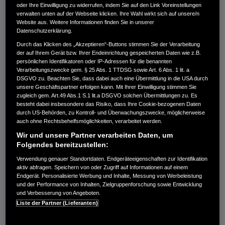
erkennen:
oder Ihre Einwilligung zu widerrufen, indem Sie auf den Link Voreinstellungen
verwalten unten auf der Webseite klicken. Ihre Wahl wirkt sich auf unsere/n
1. Echte Honda-Gewinnspiele findest du ausschließlich auf
Website aus. Weitere Informationen finden Sie in unserer
Datenschutzerklärung.
unseren offiziellen Social Media-Kanälen:
Durch das Klicken des „Akzeptieren“-Buttons stimmen Sie der Verarbeitung
der auf Ihrem Gerät bzw. Ihrer Endeinrichtung gespeicherten Daten wie z.B.
• Honda Deutschland Power Products auf Facebook:
persönlichen Identifikatoren oder IP-Adressen für die benannten
Verarbeitungszwecke gem. § 25 Abs. 1 TTDSG sowie Art. 6 Abs. 1 lit. a
https://www.facebook.com/HondaDeutschland
DSGVO zu. Beachten Sie, dass dabei auch eine Übermittlung in die USA durch
unsere Geschäftspartner erfolgen kann. Mit Ihrer Einwilligung stimmen Sie
zugleich gem. Art.49 Abs.1 S.1 lit.a DSGVO solchen Übermittlungen zu. Es
• Und Honda Deutschland Power Products auf Instagram:
besteht dabei insbesondere das Risiko, dass Ihre Cookie-bezogenen Daten
durch US-Behörden, zu Kontroll- und Überwachungszwecke, möglicherweise
https://www.instagram.com/hondapowerproductsde/
auch ohne Rechtsbehelfsmöglichkeiten, verarbeitet werden.
Wir und unsere Partner verarbeiten Daten, um
• Sowie Honda Marine auf Facebook:
Folgendes bereitzustellen:
Verwendung genauer Standortdaten. Endgeräteeigenschaften zur Identifikation
https://www.facebook.com/HondaDeutschlandMarine
aktiv abfragen. Speichern von oder Zugriff auf Informationen auf einem
Endgerät. Personalisierte Werbung und Inhalte, Messung von Werbeleistung
• Und Honda Marine auf Instagram:
und der Performance von Inhalten, Zielgruppenforschung sowie Entwicklung
und Verbesserung von Angeboten.
https://www.instagram.com/hondamarinede/
Liste der Partner (Lieferanten)