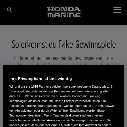
So erkennst du Fake-Gewinnspiele
Im Internet tauchen regelmäßig Gewinnspiele auf, die
angeblich von Honda Deutschland, Niederlassung der Honda
Motor Europe Ltd., initiiert wurden. Diese Gewinnspiele haben
Ihre Privatsphäre ist uns wichtig
oft das Ziel, sensible Daten unter falschen Vorwänden
Wir und unsere
1015
Partner speichern personenbezogene Daten, wie z. B.
abzufangen. Hinter solchen Betrugsversuchen stecken in der
Browsing-Daten oder eindeutige Kennungen, auf Ihrem Gerät und greifen
Regel Kriminelle.
darauf zu . Wenn Sie Akzeptieren auswählen, können die Tracking-
Technologien die unter „Wir und unsere Partner verarbeiten Daten, um
Folgendes bereitzustellen“ genannten Zwecke unterstützen. . Durch Auswahl
von Alle ablehnen oder durch Widerruf Ihrer Einwilligung werden diese
Technologien deaktiviert. Wenn Tracker deaktiviert sind, erscheinen
Hier sind einige wichtige Hinweise, um Fake-Gewinnspiele zu
möglicherweise Inhalte und Anzeigen, die für Sie weniger relevant sind. Sie
können dieses Menü jederzeit erneut aufrufen, um Ihre Auswahl zu ändern