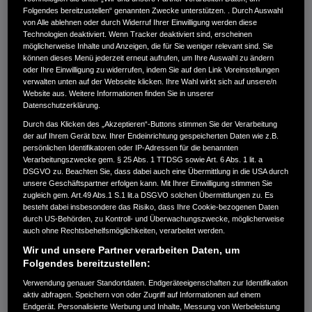
Motordaten an externe Geräte weitergeleitet werden
Folgendes bereitzustellen“ genannten Zwecke unterstützen. . Durch Auswahl
wie z.B. Fishfinder oder Kartenplotter.
von Alle ablehnen oder durch Widerruf Ihrer Einwilligung werden diese
Technologien deaktiviert. Wenn Tracker deaktiviert sind, erscheinen
möglicherweise Inhalte und Anzeigen, die für Sie weniger relevant sind. Sie
können dieses Menü jederzeit erneut aufrufen, um Ihre Auswahl zu ändern
oder Ihre Einwilligung zu widerrufen, indem Sie auf den Link Voreinstellungen
verwalten unten auf der Webseite klicken. Ihre Wahl wirkt sich auf unsere/n
Website aus. Weitere Informationen finden Sie in unserer
Datenschutzerklärung.
Durch das Klicken des „Akzeptieren“-Buttons stimmen Sie der Verarbeitung
der auf Ihrem Gerät bzw. Ihrer Endeinrichtung gespeicherten Daten wie z.B.
persönlichen Identifikatoren oder IP-Adressen für die benannten
Verarbeitungszwecke gem. § 25 Abs. 1 TTDSG sowie Art. 6 Abs. 1 lit. a
DSGVO zu. Beachten Sie, dass dabei auch eine Übermittlung in die USA durch
unsere Geschäftspartner erfolgen kann. Mit Ihrer Einwilligung stimmen Sie
zugleich gem. Art.49 Abs.1 S.1 lit.a DSGVO solchen Übermittlungen zu. Es
besteht dabei insbesondere das Risiko, dass Ihre Cookie-bezogenen Daten
durch US-Behörden, zu Kontroll- und Überwachungszwecke, möglicherweise
auch ohne Rechtsbehelfsmöglichkeiten, verarbeitet werden.
Wir und unsere Partner verarbeiten Daten, um
Folgendes bereitzustellen:
Verwendung genauer Standortdaten. Endgeräteeigenschaften zur Identifikation
aktiv abfragen. Speichern von oder Zugriff auf Informationen auf einem
Endgerät. Personalisierte Werbung und Inhalte, Messung von Werbeleistung