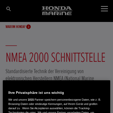
WARUM HONDA?
NMEA 2000 SCHNITTSTELLE
Standardisierte Technik der Vereinigung von
elektronischen Herstellern NMEA (National Marine
Electronics Association) zur Übertragen von Daten. Mit
NMEA 2000 können verschiedenste elektronische Geräte
Ihre Privatsphäre ist uns wichtig
in ein bordeigenes Netzwerk eingebunden werden und
Wir und unsere
1015
Partner speichern personenbezogene Daten, wie z. B.
Browsing-Daten oder eindeutige Kennungen, auf Ihrem Gerät und greifen
Daten untereinander austauschen. So können
darauf zu . Wenn Sie Akzeptieren auswählen, können die Tracking-
Technologien die unter „Wir und unsere Partner verarbeiten Daten, um