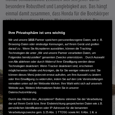
besondere Robustheit und Langlebigkeit aus. Das hängt
einmal damit zusammen, dass Honda für die Bootskörper
sehr hochwertiges Marine-Material verarbeitet. Die
Boote sind zudem mit einer dicken, umlaufenden
Ihre Privatsphäre ist uns wichtig
Scheuerleiste ausgestattet, die Stöße abfängt und die
Wir und unsere
1015
Partner speichern personenbezogene Daten, wie z. B.
Schläuche vor spitzen Gegenständen schützt.
Browsing-Daten oder eindeutige Kennungen, auf Ihrem Gerät und greifen
darauf zu . Wenn Sie Akzeptieren auswählen, können die Tracking-
Technologien die unter „Wir und unsere Partner verarbeiten Daten, um
20. März 2021
Folgendes bereitzustellen“ genannten Zwecke unterstützen. . Durch Auswahl
von Alle ablehnen oder durch Widerruf Ihrer Einwilligung werden diese
Technologien deaktiviert. Wenn Tracker deaktiviert sind, erscheinen
möglicherweise Inhalte und Anzeigen, die für Sie weniger relevant sind. Sie
können dieses Menü jederzeit erneut aufrufen, um Ihre Auswahl zu ändern
oder Ihre Einwilligung zu widerrufen, indem Sie auf den Link Voreinstellungen
verwalten unten auf der Webseite klicken. Ihre Wahl wirkt sich auf unsere/n
Website aus. Weitere Informationen finden Sie in unserer
Datenschutzerklärung.
Durch das Klicken des „Akzeptieren“-Buttons stimmen Sie der Verarbeitung
der auf Ihrem Gerät bzw. Ihrer Endeinrichtung gespeicherten Daten wie z.B.
persönlichen Identifikatoren oder IP-Adressen für die benannten
Verarbeitungszwecke gem. § 25 Abs. 1 TTDSG sowie Art. 6 Abs. 1 lit. a