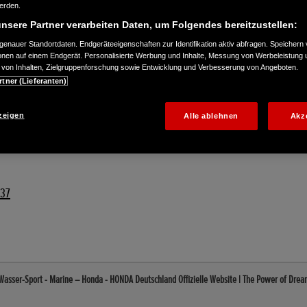
werden.
nsere Partner verarbeiten Daten, um Folgendes bereitzustellen:
enauer Standortdaten. Endgeräteeigenschaften zur Identifikation aktiv abfragen. Speichern 
ionen auf einem Endgerät. Personalisierte Werbung und Inhalte, Messung von Werbeleistung 
von Inhalten, Zielgruppenforschung sowie Entwicklung und Verbesserung von Angeboten.
rtner (Lieferanten)
zeigen
Alle ablehnen
Akz
337
Wasser-Sport - Marine – Honda - HONDA Deutschland Offizielle Website | The Power of Drea