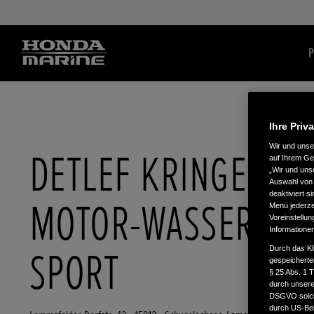
P
Ihre Priv
Wir und uns
DETLEF KRINGEL
auf Ihrem Ge
„Wir und uns
Auswahl von 
deaktiviert s
MOTOR-WASSER-
Menü jederzei
Voreinstellun
Informatione
SPORT
Durch das Kl
gespeicherte
§ 25 Abs. 1 
durch unsere 
DSGVO solche
durch US-Beh