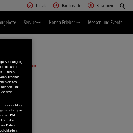
Kontakt
Händlersuche
Broschüren
Angebote
Service
Honda Erleben
Messen und Events
tige Kennungen,
en die unter
n. . Durch
 Wenn Tracker
önnen dieses
 auf den Link
. Weitere
r Endeinrichtung
tungszwecke gem.
 in die USA
 S.1 lit.a
enen Daten
glichkeiten,