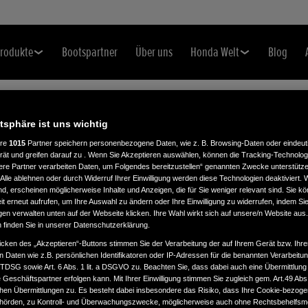
rodukte
Bootspartner
Über uns
Honda Welt
Blog
atsphäre ist uns wichtig
ere
1015
Partner speichern personenbezogene Daten, wie z. B. Browsing-Daten oder eindeu
rät und greifen darauf zu . Wenn Sie Akzeptieren auswählen, können die Tracking-Technologi
ere Partner verarbeiten Daten, um Folgendes bereitzustellen“ genannten Zwecke unterstütze
Alle ablehnen oder durch Widerruf Ihrer Einwilligung werden diese Technologien deaktiviert.
ind, erscheinen möglicherweise Inhalte und Anzeigen, die für Sie weniger relevant sind. Sie k
t erneut aufrufen, um Ihre Auswahl zu ändern oder Ihre Einwilligung zu widerrufen, indem Sie
gen verwalten unten auf der Webseite klicken. Ihre Wahl wirkt sich auf unsere/n Website aus
n finden Sie in unserer Datenschutzerklärung.
icken des „Akzeptieren“-Buttons stimmen Sie der Verarbeitung der auf Ihrem Gerät bzw. Ihre
n Daten wie z.B. persönlichen Identifikatoren oder IP-Adressen für die benannten Verarbei
TTDSG sowie Art. 6 Abs. 1 lit. a DSGVO zu. Beachten Sie, dass dabei auch eine Übermittlung
Geschäftspartner erfolgen kann. Mit Ihrer Einwilligung stimmen Sie zugleich gem. Art.49 Abs.1
n Übermittlungen zu. Es besteht dabei insbesondere das Risiko, dass Ihre Cookie-bezog
örden, zu Kontroll- und Überwachungszwecke, möglicherweise auch ohne Rechtsbehelfsmö