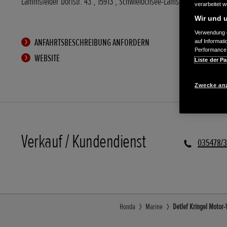
Lammsfelder Dorfstr. 43
,
15913
,
Schwielochsee-Lamsfeld
verarbeitet 
Wir und u
Verwendung g
ANFAHRTSBESCHREIBUNG ANFORDERN
auf Informat
Performance 
WEBSITE
Liste der Pa
Zwecke an
Verkauf / Kundendienst
035478/
Honda
Marine
Detlef Kringel Motor-