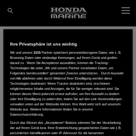
Ihre Privatsphäre ist uns wichtig
BOOTEZENTRUM
Wir und unsere
1015
Partner speichern personenbezogene Daten, wie z. B.
Browsing-Daten oder eindeutige Kennungen, auf Ihrem Gerät und greifen
darauf zu . Wenn Sie Akzeptieren auswählen, können die Tracking-
NÜRNBERG-FÜRTH,
Technologien die unter „Wir und unsere Partner verarbeiten Daten, um
Folgendes bereitzustellen“ genannten Zwecke unterstützen. . Durch Auswahl
von Alle ablehnen oder durch Widerruf Ihrer Einwilligung werden diese
Technologien deaktiviert. Wenn Tracker deaktiviert sind, erscheinen
INH. FABIAN MÜLLER
möglicherweise Inhalte und Anzeigen, die für Sie weniger relevant sind. Sie
können dieses Menü jederzeit erneut aufrufen, um Ihre Auswahl zu ändern
oder Ihre Einwilligung zu widerrufen, indem Sie auf den Link Voreinstellungen
verwalten unten auf der Webseite klicken. Ihre Wahl wirkt sich auf unsere/n
Website aus. Weitere Informationen finden Sie in unserer
Datenschutzerklärung.
Melli-Beese-Str. 14
,
90768
,
Fürth
Durch das Klicken des „Akzeptieren“-Buttons stimmen Sie der Verarbeitung
der auf Ihrem Gerät bzw. Ihrer Endeinrichtung gespeicherten Daten wie z.B.
persönlichen Identifikatoren oder IP-Adressen für die benannten