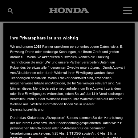
Ihre Privatsphäre ist uns wichtig
FRIETERS GMBH &
Wir und unsere
1015
Partner speichern personenbezogene Daten, wie z. B.
Browsing-Daten oder eindeutige Kennungen, auf Ihrem Gerät und greifen
darauf zu . Wenn Sie Akzeptieren auswählen, können die Tracking-
CO. KG
Technologien die unter „Wir und unsere Partner verarbeiten Daten, um
Folgendes bereitzustellen“ genannten Zwecke unterstützen. . Durch Auswahl
von Alle ablehnen oder durch Widerruf Ihrer Einwilligung werden diese
Technologien deaktiviert. Wenn Tracker deaktiviert sind, erscheinen
möglicherweise Inhalte und Anzeigen, die für Sie weniger relevant sind. Sie
können dieses Menü jederzeit erneut aufrufen, um Ihre Auswahl zu ändern
Viktoriastr. 15-17
,
41747
,
Viersen
oder Ihre Einwilligung zu widerrufen, indem Sie auf den Link Voreinstellungen
verwalten unten auf der Webseite klicken. Ihre Wahl wirkt sich auf unsere/n
Website aus. Weitere Informationen finden Sie in unserer
Datenschutzerklärung.
Durch das Klicken des „Akzeptieren“-Buttons stimmen Sie der Verarbeitung
der auf Ihrem Gerät bzw. Ihrer Endeinrichtung gespeicherten Daten wie z.B.
ANFAHRTSBESCHREIBUNG ANFORDERN
persönlichen Identifikatoren oder IP-Adressen für die benannten
Verarbeitungszwecke gem. § 25 Abs. 1 TTDSG sowie Art. 6 Abs. 1 lit. a
WEBSITE