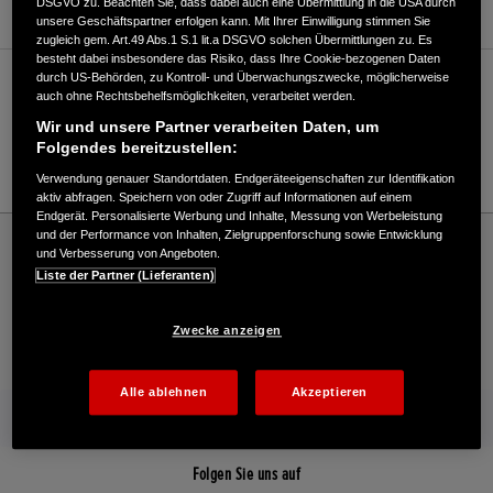
DSGVO zu. Beachten Sie, dass dabei auch eine Übermittlung in die USA durch
unsere Geschäftspartner erfolgen kann. Mit Ihrer Einwilligung stimmen Sie
zugleich gem. Art.49 Abs.1 S.1 lit.a DSGVO solchen Übermittlungen zu. Es
besteht dabei insbesondere das Risiko, dass Ihre Cookie-bezogenen Daten
durch US-Behörden, zu Kontroll- und Überwachungszwecke, möglicherweise
Verkauf / Kundendienst
auch ohne Rechtsbehelfsmöglichkeiten, verarbeitet werden.
Wir und unsere Partner verarbeiten Daten, um
Folgendes bereitzustellen:
02162/933890
Verwendung genauer Standortdaten. Endgeräteeigenschaften zur Identifikation
aktiv abfragen. Speichern von oder Zugriff auf Informationen auf einem
Endgerät. Personalisierte Werbung und Inhalte, Messung von Werbeleistung
Honda
Rasen und Garten
und der Performance von Inhalten, Zielgruppenforschung sowie Entwicklung
und Verbesserung von Angeboten.
Frieters GmbH & Co. KG - Garten – Honda - HONDA Deutschland Offizielle Website |
Liste der Partner (Lieferanten)
The Power of Dreams
Zwecke anzeigen
Kontakt
Onlineshop
Händlersuche
Alle ablehnen
Akzeptieren
Mehr von Honda
Folgen Sie uns auf