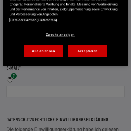
Sie
Endgerät. Personalisierte Werbung und Inhalte, Messung von Werbeleistung
Ihren
und der Performance von Inhalten, Zielgruppenforschung sowie Entwicklung
Vornamen
und Verbesserung von Angeboten.
an.
Liste der Partner (Lieferanten)
NACHNAME
Bitte
Zwecke anzeigen
geben
Sie
Ihren
Alle ablehnen
Akzeptieren
Nachnamen
an.
E-MAIL*
Bitte
geben
Sie
Ihre
E-
Mail-
Adresse
an.
DATENSCHUTZRECHTLICHE EINWILLIGUNGSERKLÄRUNG
Die folgende Einwilligungserklärung habe ich gelesen