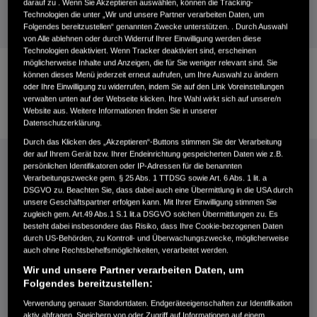
darauf zu . Wenn Sie Akzeptieren auswählen, können die Tracking-
Technologien die unter „Wir und unsere Partner verarbeiten Daten, um
Folgendes bereitzustellen“ genannten Zwecke unterstützen. . Durch Auswahl
von Alle ablehnen oder durch Widerruf Ihrer Einwilligung werden diese
Technologien deaktiviert. Wenn Tracker deaktiviert sind, erscheinen
möglicherweise Inhalte und Anzeigen, die für Sie weniger relevant sind. Sie
können dieses Menü jederzeit erneut aufrufen, um Ihre Auswahl zu ändern
oder Ihre Einwilligung zu widerrufen, indem Sie auf den Link Voreinstellungen
verwalten unten auf der Webseite klicken. Ihre Wahl wirkt sich auf unsere/n
Website aus. Weitere Informationen finden Sie in unserer
Datenschutzerklärung.
Durch das Klicken des „Akzeptieren“-Buttons stimmen Sie der Verarbeitung
der auf Ihrem Gerät bzw. Ihrer Endeinrichtung gespeicherten Daten wie z.B.
ANREDE
*
persönlichen Identifikatoren oder IP-Adressen für die benannten
Verarbeitungszwecke gem. § 25 Abs. 1 TTDSG sowie Art. 6 Abs. 1 lit. a
Bitte
DSGVO zu. Beachten Sie, dass dabei auch eine Übermittlung in die USA durch
geben
unsere Geschäftspartner erfolgen kann. Mit Ihrer Einwilligung stimmen Sie
Sie
zugleich gem. Art.49 Abs.1 S.1 lit.a DSGVO solchen Übermittlungen zu. Es
besteht dabei insbesondere das Risiko, dass Ihre Cookie-bezogenen Daten
die
durch US-Behörden, zu Kontroll- und Überwachungszwecke, möglicherweise
gewünschte
auch ohne Rechtsbehelfsmöglichkeiten, verarbeitet werden.
Anrede
VORNAME
Wir und unsere Partner verarbeiten Daten, um
an.
Folgendes bereitzustellen:
Bitte
geben
Verwendung genauer Standortdaten. Endgeräteeigenschaften zur Identifikation
aktiv abfragen. Speichern von oder Zugriff auf Informationen auf einem