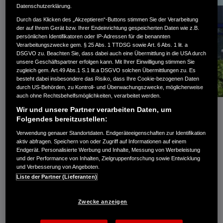
Datenschutzerklärung.
Durch das Klicken des „Akzeptieren“-Buttons stimmen Sie der Verarbeitung
der auf Ihrem Gerät bzw. Ihrer Endeinrichtung gespeicherten Daten wie z.B.
persönlichen Identifikatoren oder IP-Adressen für die benannten
Verarbeitungszwecke gem. § 25 Abs. 1 TTDSG sowie Art. 6 Abs. 1 lit. a
DSGVO zu. Beachten Sie, dass dabei auch eine Übermittlung in die USA durch
unsere Geschäftspartner erfolgen kann. Mit Ihrer Einwilligung stimmen Sie
zugleich gem. Art.49 Abs.1 S.1 lit.a DSGVO solchen Übermittlungen zu. Es
besteht dabei insbesondere das Risiko, dass Ihre Cookie-bezogenen Daten
durch US-Behörden, zu Kontroll- und Überwachungszwecke, möglicherweise
auch ohne Rechtsbehelfsmöglichkeiten, verarbeitet werden.
Wir und unsere Partner verarbeiten Daten, um
Folgendes bereitzustellen:
Verwendung genauer Standortdaten. Endgeräteeigenschaften zur Identifikation
aktiv abfragen. Speichern von oder Zugriff auf Informationen auf einem
Endgerät. Personalisierte Werbung und Inhalte, Messung von Werbeleistung
und der Performance von Inhalten, Zielgruppenforschung sowie Entwicklung
Im Rahmen seiner unabhängigen Organisationsstruktur
und Verbesserung von Angeboten.
kooperiert Honda R&D Europe mit den Honda
Liste der Partner (Lieferanten)
Vertriebszentralen und den Produktionsstätten für die
Produktbereiche Automobile und Motorräder in einer
Zwecke anzeigen
gleichberechtigten Partnerschaft.