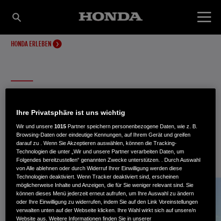
HONDA ERLEBEN
RESEARCH & DEVELOPMENT
Ihre Privatsphäre ist uns wichtig
Wir und unsere
1015
Partner speichern personenbezogene Daten, wie z. B.
Honda R&D Europe, mit Standorten in Deutschland,
Browsing-Daten oder eindeutige Kennungen, auf Ihrem Gerät und greifen
Italien und England, ist ein integraler Bestandteil der
darauf zu . Wenn Sie Akzeptieren auswählen, können die Tracking-
Technologien die unter „Wir und unsere Partner verarbeiten Daten, um
Honda Organisation in Europa.
Folgendes bereitzustellen“ genannten Zwecke unterstützen. . Durch Auswahl
von Alle ablehnen oder durch Widerruf Ihrer Einwilligung werden diese
Technologien deaktiviert. Wenn Tracker deaktiviert sind, erscheinen
möglicherweise Inhalte und Anzeigen, die für Sie weniger relevant sind. Sie
können dieses Menü jederzeit erneut aufrufen, um Ihre Auswahl zu ändern
oder Ihre Einwilligung zu widerrufen, indem Sie auf den Link Voreinstellungen
verwalten unten auf der Webseite klicken. Ihre Wahl wirkt sich auf unsere/n
Website aus. Weitere Informationen finden Sie in unserer