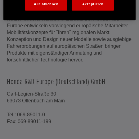
Alle ablehnen
Akzeptieren
Den europäischen Honda-Verbund eint ein
gemeinsames Ziel: maßgeschneiderte Produkte zum
Nutzen unserer Kunden in Europa. Bei Honda R&D
Europe entwickeln vorwiegend europäische Mitarbeiter
Mobilitätskonzepte für "ihren" regionalen Markt.
Konzeption und Design neuer Modelle sowie ausgiebige
Fahrerprobungen auf europäischen Straßen bringen
Produkte mit eigenständiger Anmutung und
fortschrittlicher Technologie hervor.
Honda R&D Europe (Deutschland) GmbH
Carl-Legien-Straße 30
63073 Offenbach am Main
Tel.: 069-89011-0
Fax: 069-89011-199