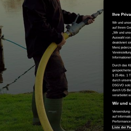
Ihre Priv
Wir und uns
auf Ihrem Ge
„Wir und uns
Auswahl von 
deaktiviert s
Menü jederzei
Voreinstellun
Informatione
Durch das Kl
gespeicherte
§ 25 Abs. 1 
durch unsere 
DSGVO solche
durch US-Beh
verarbeitet 
Wir und u
Verwendung g
auf Informat
Performance 
Liste der Pa