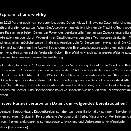
atsphäre ist uns wichtig
ere
1013
Partner speichern personenbezogene Daten, wie z. B. Browsing-Daten oder eindeu
rät und greifen darauf zu . Wenn Sie Akzeptieren auswählen, können die Tracking-Technologi
ere Partner verarbeiten Daten, um Folgendes bereitzustellen“ genannten Zwecke unterstütze
Alle ablehnen oder durch Widerruf Ihrer Einwilligung werden diese Technologien deaktiviert.
ind, erscheinen möglicherweise Inhalte und Anzeigen, die für Sie weniger relevant sind. Sie k
t erneut aufrufen, um Ihre Auswahl zu ändern oder Ihre Einwilligung zu widerrufen, indem Sie
gen verwalten unten auf der Webseite klicken. Ihre Wahl wirkt sich auf unsere/n Website aus
n finden Sie in unserer Datenschutzerklärung.
icken des „Akzeptieren“-Buttons stimmen Sie der Verarbeitung der auf Ihrem Gerät bzw. Ihre
n Daten wie z.B. persönlichen Identifikatoren oder IP-Adressen für die benannten Verarbei
TTDSG sowie Art. 6 Abs. 1 lit. a DSGVO zu. Beachten Sie, dass dabei auch eine Übermittlung
Geschäftspartner erfolgen kann. Mit Ihrer Einwilligung stimmen Sie zugleich gem. Art.49 Abs.1
n Übermittlungen zu. Es besteht dabei insbesondere das Risiko, dass Ihre Cookie-bezog
örden, zu Kontroll- und Überwachungszwecke, möglicherweise auch ohne Rechtsbehelfsmö
werden.
nsere Partner verarbeiten Daten, um Folgendes bereitzustellen:
enauer Standortdaten. Endgeräteeigenschaften zur Identifikation aktiv abfragen. Speichern 
ionen auf einem Endgerät. Personalisierte Werbung und Inhalte, Messung von Werbeleistung 
von Inhalten, Zielgruppenforschung sowie Entwicklung und Verbesserung von Angeboten.
rtner (Lieferanten)