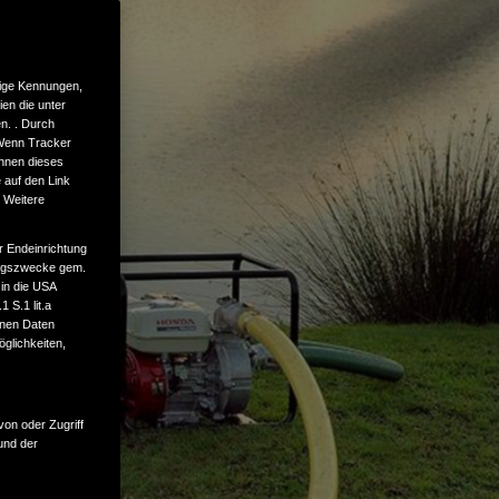
tige Kennungen,
en die unter
n. . Durch
 Wenn Tracker
önnen dieses
 auf den Link
. Weitere
r Endeinrichtung
tungszwecke gem.
 in die USA
 S.1 lit.a
enen Daten
glichkeiten,
von oder Zugriff
und der