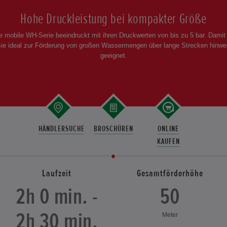
Hohe Druckleistung bei kompakter Größe
e mobile WH-Serie beeindruckt mit ihren Druckwerten von bis zu 5 bar. Damit 
sie ideal zur Förderung von großen Wassermengen über lange Strecken hinwe
geeignet.
HÄNDLERSUCHE
BROSCHÜREN
ONLINE
KAUFEN
Laufzeit
Gesamtförderhöhe
2h 0 min. -
50
2h 30 min.
Meter