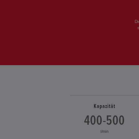
Di
Kapazität
400-500
l/min