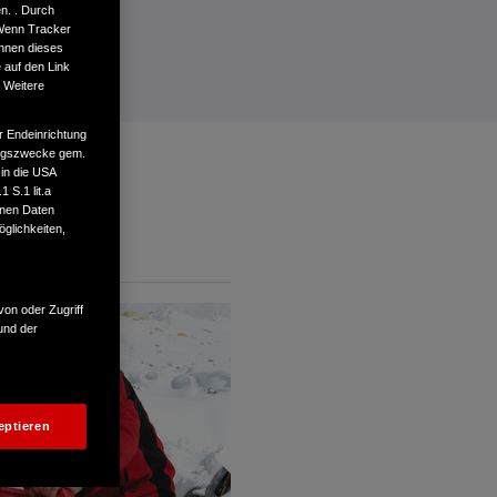
n. . Durch
 Wenn Tracker
önnen dieses
 auf den Link
. Weitere
r Endeinrichtung
tungszwecke gem.
 in die USA
 S.1 lit.a
enen Daten
glichkeiten,
von oder Zugriff
und der
eptieren