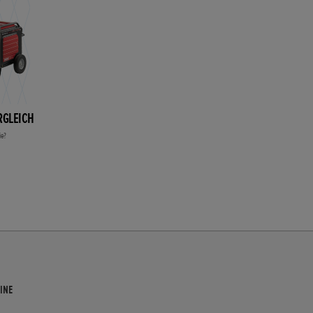
RGLEICH
ie?
INE