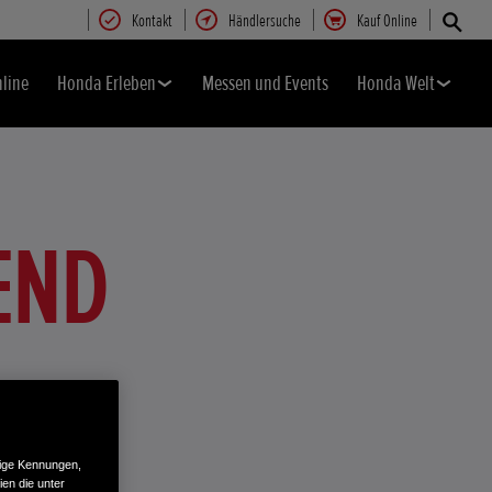
Kontakt
Händlersuche
Kauf Online
nline
Honda Erleben
Messen und Events
Honda Welt
END
tige Kennungen,
en die unter