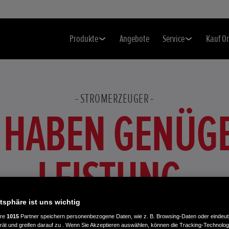
Produkte
Angebote
Service
Kauf O
STROMERZEUGER
E HABEN GENÜG
LEISTUNG.
atsphäre ist uns wichtig
Honda Stromgeneratoren sind mobile Kraftwerke. Für alle,
ere
1015
Partner speichern personenbezogene Daten, wie z. B. Browsing-Daten oder eindeu
rät und greifen darauf zu . Wenn Sie Akzeptieren auswählen, können die Tracking-Technologi