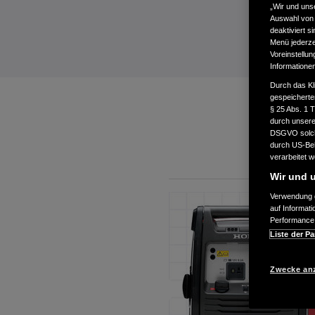
„Wir und uns
Auswahl von 
deaktiviert s
Menü jederzei
Voreinstellun
Informatione
Durch das Kl
gespeicherte
§ 25 Abs. 1 
durch unsere 
DSGVO solche
durch US-Beh
verarbeitet 
Wir und u
Verwendung g
auf Informat
Performance 
Liste der Pa
Zwecke an