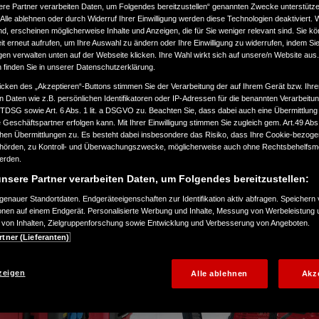
die Leistung zu schätzen wissen. Für den verlässlichen
ere Partner verarbeiten Daten, um Folgendes bereitzustellen“ genannten Zwecke unterstütze
Einsatz unterwegs.
Alle ablehnen oder durch Widerruf Ihrer Einwilligung werden diese Technologien deaktiviert.
ind, erscheinen möglicherweise Inhalte und Anzeigen, die für Sie weniger relevant sind. Sie k
t erneut aufrufen, um Ihre Auswahl zu ändern oder Ihre Einwilligung zu widerrufen, indem Sie
gen verwalten unten auf der Webseite klicken. Ihre Wahl wirkt sich auf unsere/n Website aus
n finden Sie in unserer Datenschutzerklärung.
icken des „Akzeptieren“-Buttons stimmen Sie der Verarbeitung der auf Ihrem Gerät bzw. Ihre
n Daten wie z.B. persönlichen Identifikatoren oder IP-Adressen für die benannten Verarbei
TTDSG sowie Art. 6 Abs. 1 lit. a DSGVO zu. Beachten Sie, dass dabei auch eine Übermittlung
Geschäftspartner erfolgen kann. Mit Ihrer Einwilligung stimmen Sie zugleich gem. Art.49 Abs.1
Inverter-Serie
n Übermittlungen zu. Es besteht dabei insbesondere das Risiko, dass Ihre Cookie-bezog
örden, zu Kontroll- und Überwachungszwecke, möglicherweise auch ohne Rechtsbehelfsmö
werden.
nsere Partner verarbeiten Daten, um Folgendes bereitzustellen:
enauer Standortdaten. Endgeräteeigenschaften zur Identifikation aktiv abfragen. Speichern 
ionen auf einem Endgerät. Personalisierte Werbung und Inhalte, Messung von Werbeleistung 
von Inhalten, Zielgruppenforschung sowie Entwicklung und Verbesserung von Angeboten.
rtner (Lieferanten)
zeigen
Alle ablehnen
Akz