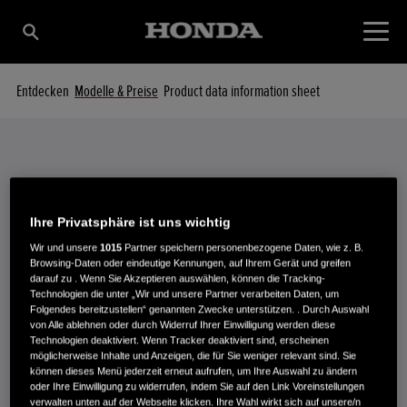
Entdecken
Modelle & Preise
Product data information sheet
Modelle & Preise
IHR STROMERZEUGER IM DETAIL
Ihre Privatsphäre ist uns wichtig
Wir und unsere
1015
Partner speichern personenbezogene Daten, wie z. B.
Browsing-Daten oder eindeutige Kennungen, auf Ihrem Gerät und greifen
darauf zu . Wenn Sie Akzeptieren auswählen, können die Tracking-
Technologien die unter „Wir und unsere Partner verarbeiten Daten, um
Wählen Sie einen Stromerzeuger aus, um technische Details
Folgendes bereitzustellen“ genannten Zwecke unterstützen. . Durch Auswahl
von Alle ablehnen oder durch Widerruf Ihrer Einwilligung werden diese
anzuzeigen.
Technologien deaktiviert. Wenn Tracker deaktiviert sind, erscheinen
möglicherweise Inhalte und Anzeigen, die für Sie weniger relevant sind. Sie
können dieses Menü jederzeit erneut aufrufen, um Ihre Auswahl zu ändern
oder Ihre Einwilligung zu widerrufen, indem Sie auf den Link Voreinstellungen
verwalten unten auf der Webseite klicken. Ihre Wahl wirkt sich auf unsere/n