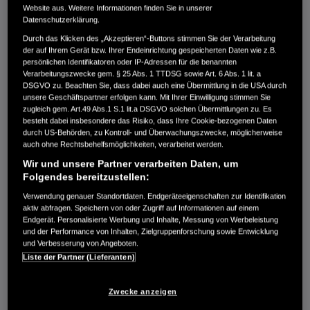
EG 3600CL
Website aus. Weitere Informationen finden Sie in unserer
Datenschutzerklärung.
€1.829,00
Durch das Klicken des „Akzeptieren“-Buttons stimmen Sie der Verarbeitung
der auf Ihrem Gerät bzw. Ihrer Endeinrichtung gespeicherten Daten wie z.B.
persönlichen Identifikatoren oder IP-Adressen für die benannten
Verarbeitungszwecke gem. § 25 Abs. 1 TTDSG sowie Art. 6 Abs. 1 lit. a
3.600-VA-Stromerzeuger mit Digital-AVR, bis zur 12 Std.
DSGVO zu. Beachten Sie, dass dabei auch eine Übermittlung in die USA durch
Dauerleistung für Handwerk.
unsere Geschäftspartner erfolgen kann. Mit Ihrer Einwilligung stimmen Sie
zugleich gem. Art.49 Abs.1 S.1 lit.a DSGVO solchen Übermittlungen zu. Es
besteht dabei insbesondere das Risiko, dass Ihre Cookie-bezogenen Daten
Vergleichen
durch US-Behörden, zu Kontroll- und Überwachungszwecke, möglicherweise
auch ohne Rechtsbehelfsmöglichkeiten, verarbeitet werden.
Wir und unsere Partner verarbeiten Daten, um
EG 4500CL
Folgendes bereitzustellen:
€2.129,00
Verwendung genauer Standortdaten. Endgeräteeigenschaften zur Identifikation
aktiv abfragen. Speichern von oder Zugriff auf Informationen auf einem
Endgerät. Personalisierte Werbung und Inhalte, Messung von Werbeleistung
und der Performance von Inhalten, Zielgruppenforschung sowie Entwicklung
und Verbesserung von Angeboten.
Liste der Partner (Lieferanten)
4.500-VA-Stromerzeuger mit Digital-AVR, ein echter Dauerläufer
für die Profis.
Zwecke anzeigen
Vergleichen