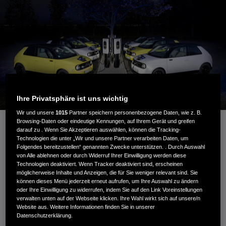
Ihre Privatsphäre ist uns wichtig
Wir und unsere
1015
Partner speichern personenbezogene Daten, wie z. B.
Browsing-Daten oder eindeutige Kennungen, auf Ihrem Gerät und greifen
darauf zu . Wenn Sie Akzeptieren auswählen, können die Tracking-
Technologien die unter „Wir und unsere Partner verarbeiten Daten, um
Folgendes bereitzustellen“ genannten Zwecke unterstützen. . Durch Auswahl
Honda und Next Kraftwerke absolvieren
von Alle ablehnen oder durch Widerruf Ihrer Einwilligung werden diese
Machbarkeitsprojekt
Technologien deaktiviert. Wenn Tracker deaktiviert sind, erscheinen
Honda e und Honda Power Manager erhalten
möglicherweise Inhalte und Anzeigen, die für Sie weniger relevant sind. Sie
Zertifizierung für Primärregeldienste mit CCS-
können dieses Menü jederzeit erneut aufrufen, um Ihre Auswahl zu ändern
oder Ihre Einwilligung zu widerrufen, indem Sie auf den Link Voreinstellungen
Ladestandard
verwalten unten auf der Webseite klicken. Ihre Wahl wirkt sich auf unsere/n
Honda und Next Kraftwerke zeigen, dass
Website aus. Weitere Informationen finden Sie in unserer
Elektrofahrzeuge zur Netzstabilität beitragen können
Datenschutzerklärung.