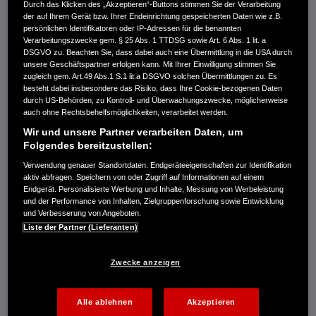
Durch das Klicken des „Akzeptieren“-Buttons stimmen Sie der Verarbeitung
der auf Ihrem Gerät bzw. Ihrer Endeinrichtung gespeicherten Daten wie z.B.
persönlichen Identifikatoren oder IP-Adressen für die benannten
Verarbeitungszwecke gem. § 25 Abs. 1 TTDSG sowie Art. 6 Abs. 1 lit. a
Die Honda R&D Europe GmbH hat einen bedeutenden
DSGVO zu. Beachten Sie, dass dabei auch eine Übermittlung in die USA durch
Durchbruch im Bereich der Vehicle-to-Grid-Technologie
unsere Geschäftspartner erfolgen kann. Mit Ihrer Einwilligung stimmen Sie
zugleich gem. Art.49 Abs.1 S.1 lit.a DSGVO solchen Übermittlungen zu. Es
(V2G) erzielt. Im Rahmen eines Pilotprojekts mit der Next
besteht dabei insbesondere das Risiko, dass Ihre Cookie-bezogenen Daten
Kraftwerke GmbH, einem der größten Betreiber virtueller
durch US-Behörden, zu Kontroll- und Überwachungszwecke, möglicherweise
Kraftwerke (VPP) in Europa, hat Honda als erster
auch ohne Rechtsbehelfsmöglichkeiten, verarbeitet werden.
Automobilhersteller in Europa die Zertifizierung einer
Wir und unsere Partner verarbeiten Daten, um
Flotte serienmäßiger Elektrofahrzeuge für die
Folgendes bereitzustellen:
Präqualifikation von Primärregelleistungen (PRL) durch
Verwendung genauer Standortdaten. Endgeräteeigenschaften zur Identifikation
die Ampiron GmbH in Deutschland erhalten.
aktiv abfragen. Speichern von oder Zugriff auf Informationen auf einem
Endgerät. Personalisierte Werbung und Inhalte, Messung von Werbeleistung
und der Performance von Inhalten, Zielgruppenforschung sowie Entwicklung
Bei kurzfristigen Frequenzabweichungen im Stromnetz
und Verbesserung von Angeboten.
nutzen die Betreiber Ausgleichsdienste, mit denen
Liste der Partner (Lieferanten)
Ungleichgewichte zwischen Angebot und
Nachfrage automatisch ausgeglichen werden. Die PRL
Zwecke anzeigen
ist von diesen Ausgleichsdiensten die höchste
Leistungsklasse für die Netzstabilisierung. Sie wird auch
als Primärregelreserve bezeichnet, da sie die erste
Alle ablehnen
Akzeptieren
Reaktion auf Frequenzstörungen ist.