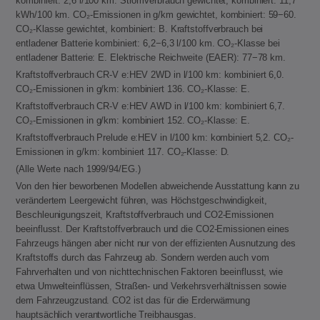
kombiniert: 2,6 l/100 km. Stromverbrauch gewichtet, kombiniert: 11,7
kWh/100 km. CO₂-Emissionen in g/km gewichtet, kombiniert: 59−60.
CO₂-Klasse gewichtet, kombiniert: B. Kraftstoffverbrauch bei
entladener Batterie kombiniert: 6,2−6,3 l/100 km. CO₂-Klasse bei
entladener Batterie: E. Elektrische Reichweite (EAER): 77−78 km.
Kraftstoffverbrauch CR-V e:HEV 2WD in l/100 km: kombiniert 6,0.
CO₂-Emissionen in g/km: kombiniert 136. CO₂-Klasse: E.
Kraftstoffverbrauch CR-V e:HEV AWD in l/100 km: kombiniert 6,7.
CO₂-Emissionen in g/km: kombiniert 152. CO₂-Klasse: E.
Kraftstoffverbrauch Prelude e:HEV in l/100 km: kombiniert 5,2. CO₂-
Emissionen in g/km: kombiniert 117. CO₂-Klasse: D.
(Alle Werte nach 1999/94/EG.)
Von den hier beworbenen Modellen abweichende Ausstattung kann zu
verändertem Leergewicht führen, was Höchstgeschwindigkeit,
Beschleunigungszeit, Kraftstoffverbrauch und CO2-Emissionen
beeinflusst. Der Kraftstoffverbrauch und die CO2-Emissionen eines
Fahrzeugs hängen aber nicht nur von der effizienten Ausnutzung des
Kraftstoffs durch das Fahrzeug ab. Sondern werden auch vom
Fahrverhalten und von nichttechnischen Faktoren beeinflusst, wie
etwa Umwelteinflüssen, Straßen- und Verkehrsverhältnissen sowie
dem Fahrzeugzustand. CO2 ist das für die Erderwärmung
hauptsächlich verantwortliche Treibhausgas.