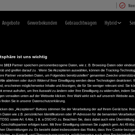
News
Angebote
Gewerbekunden
Gebrauchtwagen
Hybrid
Se
atsphäre ist uns wichtig
ere
1013
Partner speichern personenbezogene Daten, wie z. B. Browsing-Daten oder eindeu
rät und greifen darauf zu . Wenn Sie Akzeptieren auswählen, können die Tracking-Technologi
ere Partner verarbeiten Daten, um Folgendes bereitzustellen“ genannten Zwecke unterstütze
Alle ablehnen oder durch Widerruf Ihrer Einwilligung werden diese Technologien deaktiviert.
ind, erscheinen möglicherweise Inhalte und Anzeigen, die für Sie weniger relevant sind. Sie k
t erneut aufrufen, um Ihre Auswahl zu ändern oder Ihre Einwilligung zu widerrufen, indem Sie
ELEN DANK FÜR IHRE BESTELLU
gen verwalten unten auf der Webseite klicken. Ihre Wahl wirkt sich auf unsere/n Website aus
n finden Sie in unserer Datenschutzerklärung.
icken des „Akzeptieren“-Buttons stimmen Sie der Verarbeitung der auf Ihrem Gerät bzw. Ihre
n Daten wie z.B. persönlichen Identifikatoren oder IP-Adressen für die benannten Verarbei
erhalten in wenigen Minuten eine E-Mail mit Ihrer gewünschten Broschüre als
TTDSG sowie Art. 6 Abs. 1 lit. a DSGVO zu. Beachten Sie, dass dabei auch eine Übermittlung
Geschäftspartner erfolgen kann. Mit Ihrer Einwilligung stimmen Sie zugleich gem. Art.49 Abs.1
n Übermittlungen zu. Es besteht dabei insbesondere das Risiko, dass Ihre Cookie-bezog
örden, zu Kontroll- und Überwachungszwecke, möglicherweise auch ohne Rechtsbehelfsmö