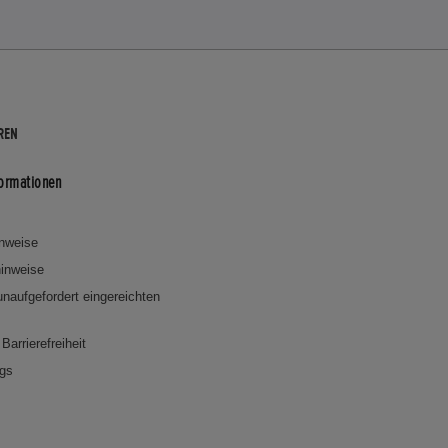
REN
formationen
inweise
inweise
 unaufgefordert eingereichten
Barrierefreiheit
ngs