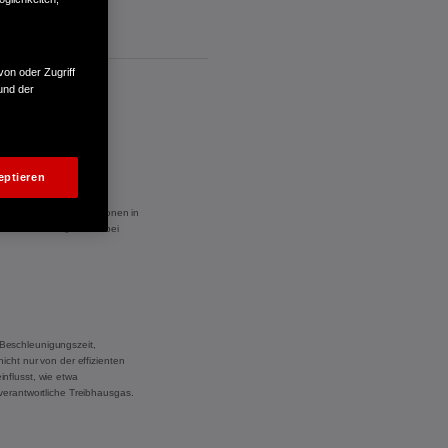
von oder Zugriff
und der
eptieren
 kWh/100 km. CO₂-Emissionen in
,3 l/100 km. CO₂-Klasse bei
Beschleunigungszeit,
cht nur von der effizienten
nflusst, wie etwa
verantwortliche Treibhausgas.