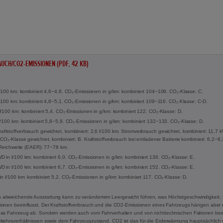
UCH/CO2-EMISSIONEN (PDF, 42 KB)
l/100 km: kombiniert 4,6−4,8. CO₂-Emissionen in g/km: kombiniert 104−109. CO₂-Klasse: C.
 l/100 km: kombiniert 4,8−5,1. CO₂-Emissionen in g/km: kombiniert 109−116. CO₂-Klasse: C-D.
l/100 km: kombiniert 5,4. CO₂-Emissionen in g/km: kombiniert 122. CO₂-Klasse: D.
l/100 km: kombiniert 5,8−5,9. CO₂-Emissionen in g/km: kombiniert 132−133. CO₂-Klasse: D.
tstoffverbrauch gewichtet, kombiniert: 2,6 l/100 km. Stromverbrauch gewichtet, kombiniert: 11,7
CO₂-Klasse gewichtet, kombiniert: B. Kraftstoffverbrauch bei entladener Batterie kombiniert: 6,2−6
e Reichweite (EAER): 77−78 km.
 in l/100 km: kombiniert 6,0. CO₂-Emissionen in g/km: kombiniert 136. CO₂-Klasse: E.
 in l/100 km: kombiniert 6,7. CO₂-Emissionen in g/km: kombiniert 152. CO₂-Klasse: E.
in l/100 km: kombiniert 5,2. CO₂-Emissionen in g/km: kombiniert 117. CO₂-Klasse: D.
 abweichende Ausstattung kann zu verändertem Leergewicht führen, was Höchstgeschwindigkeit, 
onen beeinflusst. Der Kraftstoffverbrauch und die CO2-Emissionen eines Fahrzeugs hängen aber ni
das Fahrzeug ab. Sondern werden auch vom Fahrverhalten und von nichttechnischen Faktoren beei
rkehrsverhältnissen sowie dem Fahrzeugzustand. CO2 ist das für die Erderwärmung hauptsächlich 