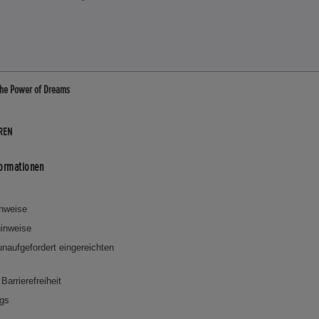
 The Power of Dreams
REN
formationen
inweise
inweise
 unaufgefordert eingereichten
Barrierefreiheit
ngs