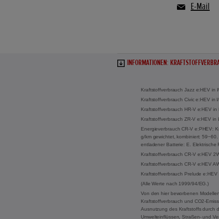
E-Mail
INFORMATIONEN: KRAFTSTOFFVERBRA
Kraftstoffverbrauch Jazz e:HEV in 
Kraftstoffverbrauch Civic e:HEV in
Kraftstoffverbrauch HR-V e:HEV in 
Kraftstoffverbrauch ZR-V e:HEV in 
Energieverbrauch CR-V e:PHEV: Kraf
g/km gewichtet, kombiniert: 59−60. 
entladener Batterie: E. Elektrisch
Kraftstoffverbrauch CR-V e:HEV 2WD
Kraftstoffverbrauch CR-V e:HEV AWD
Kraftstoffverbrauch Prelude e:HEV 
(Alle Werte nach 1999/94/EG.)
Von den hier beworbenen Modellen
Kraftstoffverbrauch und CO2-Emissi
Ausnutzung des Kraftstoffs durch 
Umwelteinflüssen, Straßen- und Ve