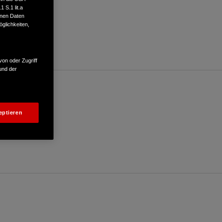
 S.1 lit.a
enen Daten
glichkeiten,
von oder Zugriff
und der
eptieren