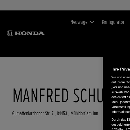
Neuwagen
Konfigurator
Ihre Priv
Wir und uns
auf Ihrem Ge
MANFRED SCHUBER
„Wir und uns
Auswahl von 
deaktiviert s
Menü jederzei
Voreinstellun
Informatione
Gumattenkirchener Str. 7
,
84453
,
Mühldorf am Inn
Durch das Kl
gespeicherte
§ 25 Abs. 1 