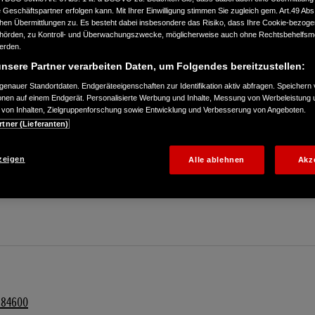
Geschäftspartner erfolgen kann. Mit Ihrer Einwilligung stimmen Sie zugleich gem. Art.49 Abs.1
n Übermittlungen zu. Es besteht dabei insbesondere das Risiko, dass Ihre Cookie-bezog
örden, zu Kontroll- und Überwachungszwecke, möglicherweise auch ohne Rechtsbehelfsmö
werden.
nsere Partner verarbeiten Daten, um Folgendes bereitzustellen:
enauer Standortdaten. Endgeräteeigenschaften zur Identifikation aktiv abfragen. Speichern 
ionen auf einem Endgerät. Personalisierte Werbung und Inhalte, Messung von Werbeleistung 
von Inhalten, Zielgruppenforschung sowie Entwicklung und Verbesserung von Angeboten.
rtner (Lieferanten)
184600
zeigen
Alle ablehnen
Akz
kontaktieren
184600