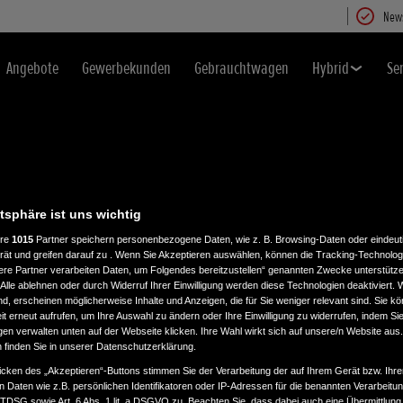
News
Angebote
Gewerbekunden
Gebrauchtwagen
Hybrid
Se
atsphäre ist uns wichtig
ere
1015
Partner speichern personenbezogene Daten, wie z. B. Browsing-Daten oder eindeu
rät und greifen darauf zu . Wenn Sie Akzeptieren auswählen, können die Tracking-Technologi
T
ere Partner verarbeiten Daten, um Folgendes bereitzustellen“ genannten Zwecke unterstütze
Alle ablehnen oder durch Widerruf Ihrer Einwilligung werden diese Technologien deaktiviert.
ind, erscheinen möglicherweise Inhalte und Anzeigen, die für Sie weniger relevant sind. Sie k
t erneut aufrufen, um Ihre Auswahl zu ändern oder Ihre Einwilligung zu widerrufen, indem Sie
gen verwalten unten auf der Webseite klicken. Ihre Wahl wirkt sich auf unsere/n Website aus
n finden Sie in unserer Datenschutzerklärung.
icken des „Akzeptieren“-Buttons stimmen Sie der Verarbeitung der auf Ihrem Gerät bzw. Ihre
n Daten wie z.B. persönlichen Identifikatoren oder IP-Adressen für die benannten Verarbei
TTDSG sowie Art. 6 Abs. 1 lit. a DSGVO zu. Beachten Sie, dass dabei auch eine Übermittlung