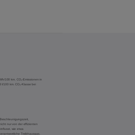
 kWh/100 km. CO₂-Emissionen in
,3 l/100 km. CO₂-Klasse bei
Beschleunigungszeit,
cht nur von der effizienten
nflusst, wie etwa
verantwortliche Treibhausgas.