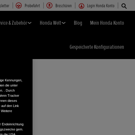
letter
Probefahrt
Broschüren
Login Honda Konto
rvice & Zubehör
Honda Welt
Blog
Mein Honda Konto
Gespeicherte Konfigurationen
tige Kennungen,
en die unter
n. . Durch
 Wenn Tracker
önnen dieses
 auf den Link
. Weitere
r Endeinrichtung
tungszwecke gem.
 in die USA