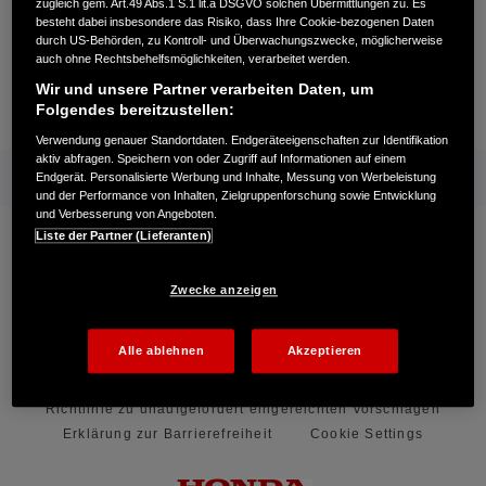
zugleich gem. Art.49 Abs.1 S.1 lit.a DSGVO solchen Übermittlungen zu. Es
Honda
Industrie
Nützliche Links
Kontakt
form
besteht dabei insbesondere das Risiko, dass Ihre Cookie-bezogenen Daten
durch US-Behörden, zu Kontroll- und Überwachungszwecke, möglicherweise
Allgemeine Anfrage
Vielen Dank
auch ohne Rechtsbehelfsmöglichkeiten, verarbeitet werden.
Wir und unsere Partner verarbeiten Daten, um
Folgendes bereitzustellen:
Kontakt
Händlersuche
Kauf Online
Verwendung genauer Standortdaten. Endgeräteeigenschaften zur Identifikation
aktiv abfragen. Speichern von oder Zugriff auf Informationen auf einem
Mehr von Honda
Endgerät. Personalisierte Werbung und Inhalte, Messung von Werbeleistung
und der Performance von Inhalten, Zielgruppenforschung sowie Entwicklung
und Verbesserung von Angeboten.
Folgen Sie uns auf
Liste der Partner (Lieferanten)
Zwecke anzeigen
Facebook
YouTube
Alle ablehnen
Akzeptieren
Impressum
Rechtliche Hinweise
Datenschutzhinweise
Richtlinie zu unaufgefordert eingereichten Vorschlägen
Erklärung zur Barrierefreiheit
Cookie Settings