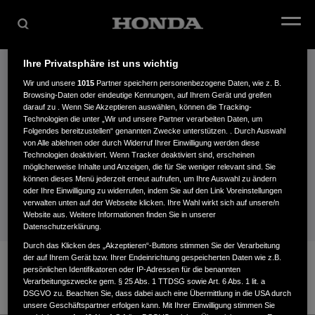
Ihre Privatsphäre ist uns wichtig
Wir und unsere
1015
Partner speichern personenbezogene Daten, wie z. B.
VIELEN DANK
Browsing-Daten oder eindeutige Kennungen, auf Ihrem Gerät und greifen
darauf zu . Wenn Sie Akzeptieren auswählen, können die Tracking-
Technologien die unter „Wir und unsere Partner verarbeiten Daten, um
Folgendes bereitzustellen“ genannten Zwecke unterstützen. . Durch Auswahl
Wir werden uns in Kürze bei Ihnen
von Alle ablehnen oder durch Widerruf Ihrer Einwilligung werden diese
Technologien deaktiviert. Wenn Tracker deaktiviert sind, erscheinen
möglicherweise Inhalte und Anzeigen, die für Sie weniger relevant sind. Sie
melden.
können dieses Menü jederzeit erneut aufrufen, um Ihre Auswahl zu ändern
oder Ihre Einwilligung zu widerrufen, indem Sie auf den Link Voreinstellungen
verwalten unten auf der Webseite klicken. Ihre Wahl wirkt sich auf unsere/n
Website aus. Weitere Informationen finden Sie in unserer
Datenschutzerklärung.
Durch das Klicken des „Akzeptieren“-Buttons stimmen Sie der Verarbeitung
der auf Ihrem Gerät bzw. Ihrer Endeinrichtung gespeicherten Daten wie z.B.
persönlichen Identifikatoren oder IP-Adressen für die benannten
Verarbeitungszwecke gem. § 25 Abs. 1 TTDSG sowie Art. 6 Abs. 1 lit. a
DSGVO zu. Beachten Sie, dass dabei auch eine Übermittlung in die USA durch
unsere Geschäftspartner erfolgen kann. Mit Ihrer Einwilligung stimmen Sie