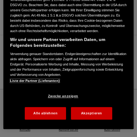
DSGVO zu. Beachten Sie, dass dabei auch eine Übermittlung in die USA durch
ANFAHRTSBESCHREIBUNG ANFORDERN
unsere Geschäftspartner erfolgen kann. Mit Ihrer Einwilligung stimmen Sie
zugleich gem. Art.49 Abs.1 S.1 lit.a DSGVO solchen Übermittlungen zu. Es
WEBSITE
besteht dabei insbesondere das Risiko, dass Ihre Cookie-bezogenen Daten
durch US-Behörden, zu Kontroll- und Überwachungszwecke, möglicherweise
auch ohne Rechtsbehelfsmöglichkeiten, verarbeitet werden.
Wir und unsere Partner verarbeiten Daten, um
Verkauf / Kundendienst
Folgendes bereitzustellen:
Verwendung genauer Standortdaten. Endgeräteeigenschaften zur Identifikation
aktiv abfragen. Speichern von oder Zugriff auf Informationen auf einem
Endgerät. Personalisierte Werbung und Inhalte, Messung von Werbeleistung
03721/22584
und der Performance von Inhalten, Zielgruppenforschung sowie Entwicklung
und Verbesserung von Angeboten.
E-Mail
Liste der Partner (Lieferanten)
Honda
Industrie
Zwecke anzeigen
Uhlig, Motorgeräte Inh. A. Uhlig - Industrie – Honda - HONDA Deutschland Offizielle
Website | The Power of Dreams
Alle ablehnen
Akzeptieren
Kontakt
Händlersuche
Kauf Online