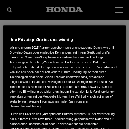
UHLIG,
Ihre Privatsphäre ist uns wichtig
Wir und unsere
1015
Partner speichern personenbezogene Daten, wie z. B.
Browsing-Daten oder eindeutige Kennungen, auf Ihrem Gerät und greifen
MOTORGERÄTE INH.
darauf zu . Wenn Sie Akzeptieren auswählen, können die Tracking-
Technologien die unter „Wir und unsere Partner verarbeiten Daten, um
Folgendes bereitzustellen“ genannten Zwecke unterstützen. . Durch Auswahl
von Alle ablehnen oder durch Widerruf Ihrer Einwilligung werden diese
Technologien deaktiviert. Wenn Tracker deaktiviert sind, erscheinen
A. UHLIG
möglicherweise Inhalte und Anzeigen, die für Sie weniger relevant sind. Sie
können dieses Menü jederzeit erneut aufrufen, um Ihre Auswahl zu ändern
oder Ihre Einwilligung zu widerrufen, indem Sie auf den Link Voreinstellungen
verwalten unten auf der Webseite klicken. Ihre Wahl wirkt sich auf unsere/n
Website aus. Weitere Informationen finden Sie in unserer
Kirchsteig 5
,
09235
,
Burkhardtsdorf
Datenschutzerklärung.
Durch das Klicken des „Akzeptieren“-Buttons stimmen Sie der Verarbeitung
der auf Ihrem Gerät bzw. Ihrer Endeinrichtung gespeicherten Daten wie z.B.
persönlichen Identifikatoren oder IP-Adressen für die benannten
Verarbeitungszwecke gem. § 25 Abs. 1 TTDSG sowie Art. 6 Abs. 1 lit. a