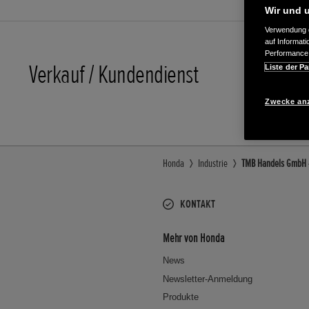
Wir und u
Verwendung g
auf Informat
Performance 
Verkauf / Kundendienst
Liste der Pa
03949/ 9
Zwecke an
Honda
Industrie
TMB Handels GmbH - 
KONTAKT
Mehr von Honda
News
Newsletter-Anmeldung
Produkte