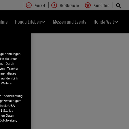
Kontakt
Händlersuche
Kauf Online
nline
Honda Erleben
Messen und Events
Honda Welt
tige Kennungen,
en die unter
n. . Durch
 Wenn Tracker
önnen dieses
 auf den Link
. Weitere
r Endeinrichtung
tungszwecke gem.
 in die USA
 S.1 lit.a
enen Daten
glichkeiten,