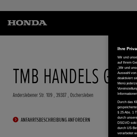
Ihre Priv
Wir und uns
auf Ihrem Ge
TMB HANDELS GMB
„Wir und uns
Auswahl von 
deaktiviert s
Menü jederzei
Voreinstellun
Anderslebener Str. 109
,
39387
,
Oschersleben
Informatione
Durch das Kl
gespeicherte
§ 25 Abs. 1 
durch unsere 
ANFAHRTSBESCHREIBUNG ANFORDERN
DSGVO solche
durch US-Beh
verarbeitet 