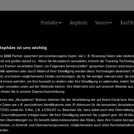
Produkte
Angebote
Service
Kauf O
atsphäre ist uns wichtig
ere
1015
Partner speichern personenbezogene Daten, wie z. B. Browsing-Daten oder eindeu
rät und greifen darauf zu . Wenn Sie Akzeptieren auswählen, können die Tracking-Technologi
H
ere Partner verarbeiten Daten, um Folgendes bereitzustellen“ genannten Zwecke unterstütze
Alle ablehnen oder durch Widerruf Ihrer Einwilligung werden diese Technologien deaktiviert.
ind, erscheinen möglicherweise Inhalte und Anzeigen, die für Sie weniger relevant sind. Sie k
t erneut aufrufen, um Ihre Auswahl zu ändern oder Ihre Einwilligung zu widerrufen, indem Sie
gen verwalten unten auf der Webseite klicken. Ihre Wahl wirkt sich auf unsere/n Website aus
n finden Sie in unserer Datenschutzerklärung.
icken des „Akzeptieren“-Buttons stimmen Sie der Verarbeitung der auf Ihrem Gerät bzw. Ihre
n Daten wie z.B. persönlichen Identifikatoren oder IP-Adressen für die benannten Verarbei
TTDSG sowie Art. 6 Abs. 1 lit. a DSGVO zu. Beachten Sie, dass dabei auch eine Übermittlung
Geschäftspartner erfolgen kann. Mit Ihrer Einwilligung stimmen Sie zugleich gem. Art.49 Abs.1
n Übermittlungen zu. Es besteht dabei insbesondere das Risiko, dass Ihre Cookie-bezog
örden, zu Kontroll- und Überwachungszwecke, möglicherweise auch ohne Rechtsbehelfsmö
werden.