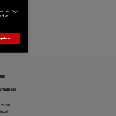
von oder Zugriff
und der
eptieren
INE
formationen
inweise
inweise