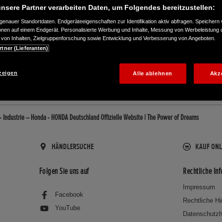
nsere Partner verarbeiten Daten, um Folgendes bereitzustellen:
enauer Standortdaten. Endgeräteeigenschaften zur Identifikation aktiv abfragen. Speichern 
ionen auf einem Endgerät. Personalisierte Werbung und Inhalte, Messung von Werbeleistung 
von Inhalten, Zielgruppenforschung sowie Entwicklung und Verbesserung von Angeboten.
rtner (Lieferanten)
48945
zeigen
Alle ablehnen
Akz
Industrie – Honda - HONDA Deutschland Offizielle Website | The Power of Dreams
HÄNDLERSUCHE
KAUF ONL
Folgen Sie uns auf
Rechtliche In
Impressum
Facebook
Rechtliche H
YouTube
Datenschutzh