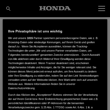
Ihre Privatsphäre ist uns wichtig
P. STEINKE
Wir und unsere
1015
Partner speichern personenbezogene Daten, wie z. B.
Browsing-Daten oder eindeutige Kennungen, auf Ihrem Gerät und greifen
darauf zu . Wenn Sie Akzeptieren auswählen, können die Tracking-
ANLAGENTECHNIK
Technologien die unter „Wir und unsere Partner verarbeiten Daten, um
Folgendes bereitzustellen“ genannten Zwecke unterstützen. . Durch Auswahl
von Alle ablehnen oder durch Widerruf Ihrer Einwilligung werden diese
Technologien deaktiviert. Wenn Tracker deaktiviert sind, erscheinen
möglicherweise Inhalte und Anzeigen, die für Sie weniger relevant sind. Sie
Hauptstr. 18
,
18233
,
Jörnstorf
können dieses Menü jederzeit erneut aufrufen, um Ihre Auswahl zu ändern
oder Ihre Einwilligung zu widerrufen, indem Sie auf den Link Voreinstellungen
verwalten unten auf der Webseite klicken. Ihre Wahl wirkt sich auf unsere/n
Website aus. Weitere Informationen finden Sie in unserer
Datenschutzerklärung.
Durch das Klicken des „Akzeptieren“-Buttons stimmen Sie der Verarbeitung
der auf Ihrem Gerät bzw. Ihrer Endeinrichtung gespeicherten Daten wie z.B.
ANFAHRTSBESCHREIBUNG ANFORDERN
persönlichen Identifikatoren oder IP-Adressen für die benannten
WEBSITE
Verarbeitungszwecke gem. § 25 Abs. 1 TTDSG sowie Art. 6 Abs. 1 lit. a