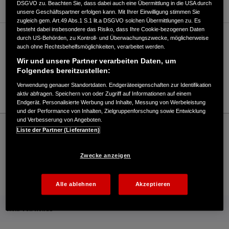
DSGVO zu. Beachten Sie, dass dabei auch eine Übermittlung in die USA durch
unsere Geschäftspartner erfolgen kann. Mit Ihrer Einwilligung stimmen Sie
zugleich gem. Art.49 Abs.1 S.1 lit.a DSGVO solchen Übermittlungen zu. Es
besteht dabei insbesondere das Risiko, dass Ihre Cookie-bezogenen Daten
durch US-Behörden, zu Kontroll- und Überwachungszwecke, möglicherweise
Verkauf / Kundendienst
auch ohne Rechtsbehelfsmöglichkeiten, verarbeitet werden.
Wir und unsere Partner verarbeiten Daten, um
Folgendes bereitzustellen:
038294/14534
Verwendung genauer Standortdaten. Endgeräteeigenschaften zur Identifikation
E-Mail
aktiv abfragen. Speichern von oder Zugriff auf Informationen auf einem
Endgerät. Personalisierte Werbung und Inhalte, Messung von Werbeleistung
und der Performance von Inhalten, Zielgruppenforschung sowie Entwicklung
und Verbesserung von Angeboten.
Honda
Industrie
Liste der Partner (Lieferanten)
P. Steinke Anlagentechnik - Industrie – Honda - HONDA Deutschland Offizielle
Website | The Power of Dreams
Zwecke anzeigen
Kontakt
Händlersuche
Kauf Online
Alle ablehnen
Akzeptieren
Mehr von Honda