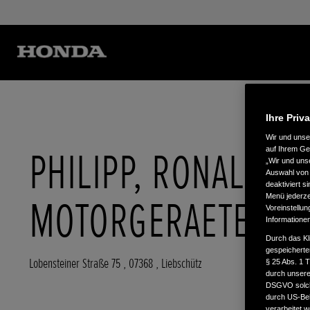
Ihre Priv
Wir und uns
PHILIPP, RONALD
auf Ihrem Ge
„Wir und uns
Auswahl von 
deaktiviert s
Menü jederzei
MOTORGERAETE
Voreinstellun
Informatione
Durch das Kl
gespeicherte
Lobensteiner Straße 75
,
07368
,
Liebschütz
§ 25 Abs. 1 
durch unsere 
DSGVO solche
durch US-Beh
verarbeitet 