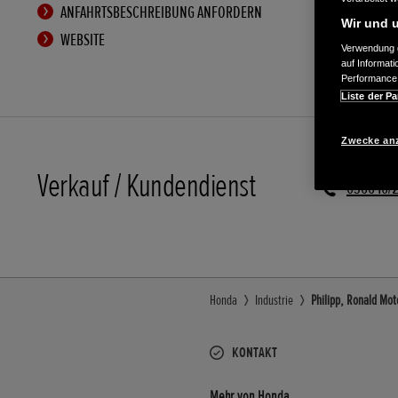
ANFAHRTSBESCHREIBUNG ANFORDERN
Wir und u
WEBSITE
Verwendung g
auf Informat
Performance 
Liste der Pa
Zwecke an
Verkauf / Kundendienst
036640/2
Honda
Industrie
Philipp, Ronald Mot
KONTAKT
Mehr von Honda