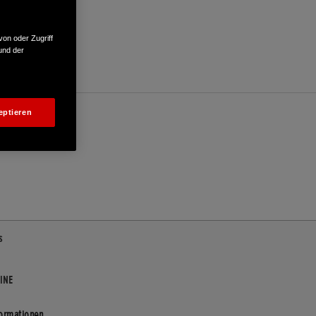
von oder Zugriff
und der
eptieren
s
INE
formationen