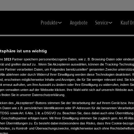
Produkte
Angebote
Service
Kauf O
atsphäre ist uns wichtig
ere
1013
Partner speichern personenbezogene Daten, wie z. B. Browsing-Daten oder eindeu
rät und greifen darauf zu . Wenn Sie Akzeptieren auswählen, können die Tracking-Technologi
ere Partner verarbeiten Daten, um Folgendes bereitzustellen“ genannten Zwecke unterstütze
Alle ablehnen oder durch Widerruf Ihrer Einwilligung werden diese Technologien deaktiviert.
ind, erscheinen möglicherweise Inhalte und Anzeigen, die für Sie weniger relevant sind. Sie k
t erneut aufrufen, um Ihre Auswahl zu ändern oder Ihre Einwilligung zu widerrufen, indem Sie
gen verwalten unten auf der Webseite klicken. Ihre Wahl wirkt sich auf unsere/n Website aus
n finden Sie in unserer Datenschutzerklärung.
icken des „Akzeptieren“-Buttons stimmen Sie der Verarbeitung der auf Ihrem Gerät bzw. Ihre
n Daten wie z.B. persönlichen Identifikatoren oder IP-Adressen für die benannten Verarbei
TTDSG sowie Art. 6 Abs. 1 lit. a DSGVO zu. Beachten Sie, dass dabei auch eine Übermittlung
Geschäftspartner erfolgen kann. Mit Ihrer Einwilligung stimmen Sie zugleich gem. Art.49 Abs.1
n Übermittlungen zu. Es besteht dabei insbesondere das Risiko, dass Ihre Cookie-bezog
örden, zu Kontroll- und Überwachungszwecke, möglicherweise auch ohne Rechtsbehelfsmö
werden.