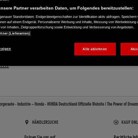
nsere Partner verarbeiten Daten, um Folgendes bereitzustellen:
enauer Standortdaten. Endgeräteeigenschaften zur Identifikation aktiv abfragen. Speichern 
ionen auf einem Endgerät. Personalisierte Werbung und Inhalte, Messung von Werbeleistung 
von Inhalten, Zielgruppenforschung sowie Entwicklung und Verbesserung von Angeboten.
rtner (Lieferanten)
zeigen
Alle ablehnen
Akz
7777
orgeraete - Industrie – Honda - HONDA Deutschland Offizielle Website | The Power of Dream
HÄNDLERSUCHE
KAUF ONL
Folgen Sie uns auf
Rechtliche In