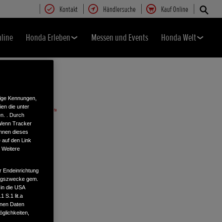
Kontakt
Händlersuche
Kauf Online
nline
Honda Erleben
Messen und Events
Honda Welt
tige Kennungen,
en die unter
n. . Durch
 Wenn Tracker
önnen dieses
 auf den Link
. Weitere
r Endeinrichtung
tungszwecke gem.
 in die USA
 S.1 lit.a
enen Daten
glichkeiten,