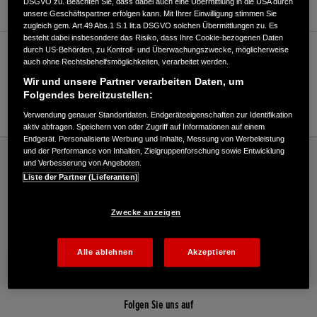
DSGVO zu. Beachten Sie, dass dabei auch eine Übermittlung in die USA durch
unsere Geschäftspartner erfolgen kann. Mit Ihrer Einwilligung stimmen Sie
zugleich gem. Art.49 Abs.1 S.1 lit.a DSGVO solchen Übermittlungen zu. Es
besteht dabei insbesondere das Risiko, dass Ihre Cookie-bezogenen Daten
durch US-Behörden, zu Kontroll- und Überwachungszwecke, möglicherweise
Verkauf / Kundendienst
auch ohne Rechtsbehelfsmöglichkeiten, verarbeitet werden.
Wir und unsere Partner verarbeiten Daten, um
Folgendes bereitzustellen:
035875/60432
Verwendung genauer Standortdaten. Endgeräteeigenschaften zur Identifikation
aktiv abfragen. Speichern von oder Zugriff auf Informationen auf einem
Endgerät. Personalisierte Werbung und Inhalte, Messung von Werbeleistung
Honda
Industrie
und der Performance von Inhalten, Zielgruppenforschung sowie Entwicklung
und Verbesserung von Angeboten.
Gartentechnik Nocke - Industrial – Honda - HONDA Deutschland Offizielle Website |
Liste der Partner (Lieferanten)
The Power of Dreams
Zwecke anzeigen
Kontakt
Händlersuche
Kauf Online
Alle ablehnen
Akzeptieren
Mehr von Honda
Folgen Sie uns auf