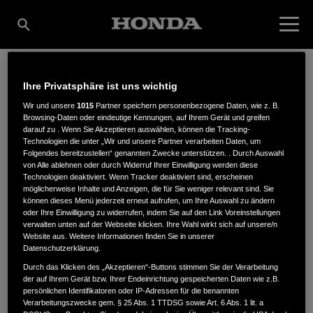
Ihre Privatsphäre ist uns wichtig
GARTENTECHNIK
Wir und unsere
1015
Partner speichern personenbezogene Daten, wie z. B.
Browsing-Daten oder eindeutige Kennungen, auf Ihrem Gerät und greifen
darauf zu . Wenn Sie Akzeptieren auswählen, können die Tracking-
NOCKE
Technologien die unter „Wir und unsere Partner verarbeiten Daten, um
Folgendes bereitzustellen“ genannten Zwecke unterstützen. . Durch Auswahl
von Alle ablehnen oder durch Widerruf Ihrer Einwilligung werden diese
Technologien deaktiviert. Wenn Tracker deaktiviert sind, erscheinen
möglicherweise Inhalte und Anzeigen, die für Sie weniger relevant sind. Sie
können dieses Menü jederzeit erneut aufrufen, um Ihre Auswahl zu ändern
Hintere Dorfstraße
,
02708
,
Obercunnersdorf
oder Ihre Einwilligung zu widerrufen, indem Sie auf den Link Voreinstellungen
verwalten unten auf der Webseite klicken. Ihre Wahl wirkt sich auf unsere/n
Website aus. Weitere Informationen finden Sie in unserer
Datenschutzerklärung.
Durch das Klicken des „Akzeptieren“-Buttons stimmen Sie der Verarbeitung
der auf Ihrem Gerät bzw. Ihrer Endeinrichtung gespeicherten Daten wie z.B.
ANFAHRTSBESCHREIBUNG ANFORDERN
persönlichen Identifikatoren oder IP-Adressen für die benannten
Verarbeitungszwecke gem. § 25 Abs. 1 TTDSG sowie Art. 6 Abs. 1 lit. a
WEBSITE