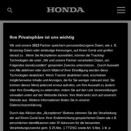
Ihre Privatsphäre ist uns wichtig
NIEHLE GMBH
Wir und unsere
1013
Partner speichern personenbezogene Daten, wie z. B.
Browsing-Daten oder eindeutige Kennungen, auf Ihrem Gerät und greifen
darauf zu . Wenn Sie Akzeptieren auswählen, können die Tracking-
MOTORGERÄTE
Technologien die unter „Wir und unsere Partner verarbeiten Daten, um
Folgendes bereitzustellen“ genannten Zwecke unterstützen. . Durch Auswahl
von Alle ablehnen oder durch Widerruf Ihrer Einwilligung werden diese
Technologien deaktiviert. Wenn Tracker deaktiviert sind, erscheinen
möglicherweise Inhalte und Anzeigen, die für Sie weniger relevant sind. Sie
Sassa 26
,
07607
,
Eisenberg
können dieses Menü jederzeit erneut aufrufen, um Ihre Auswahl zu ändern
oder Ihre Einwilligung zu widerrufen, indem Sie auf den Link Voreinstellungen
verwalten unten auf der Webseite klicken. Ihre Wahl wirkt sich auf unsere/n
Website aus. Weitere Informationen finden Sie in unserer
Datenschutzerklärung.
Durch das Klicken des „Akzeptieren“-Buttons stimmen Sie der Verarbeitung
der auf Ihrem Gerät bzw. Ihrer Endeinrichtung gespeicherten Daten wie z.B.
ANFAHRTSBESCHREIBUNG ANFORDERN
persönlichen Identifikatoren oder IP-Adressen für die benannten
WEBSITE
Verarbeitungszwecke gem. § 25 Abs. 1 TTDSG sowie Art. 6 Abs. 1 lit. a