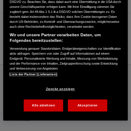
DSGVO zu. Beachten Sie, dass dabei auch eine Übermittlung in die USA durch
unsere Geschäftspartner erfolgen kann. Mit Ihrer Einwilligung stimmen Sie
zugleich gem. Art.49 Abs.1 S.1 lit.a DSGVO solchen Übermittlungen zu. Es
besteht dabei insbesondere das Risiko, dass Ihre Cookie-bezogenen Daten
durch US-Behörden, zu Kontroll- und Überwachungszwecke, möglicherweise
Verkauf / Kundendienst
auch ohne Rechtsbehelfsmöglichkeiten, verarbeitet werden.
Wir und unsere Partner verarbeiten Daten, um
Folgendes bereitzustellen:
036691/238330
Verwendung genauer Standortdaten. Endgeräteeigenschaften zur Identifikation
E-Mail
aktiv abfragen. Speichern von oder Zugriff auf Informationen auf einem
Endgerät. Personalisierte Werbung und Inhalte, Messung von Werbeleistung
und der Performance von Inhalten, Zielgruppenforschung sowie Entwicklung
und Verbesserung von Angeboten.
Honda
Industrie
Liste der Partner (Lieferanten)
Niehle GmbH Motorgeräte - Industrie – Honda - HONDA Deutschland Offizielle
Website | The Power of Dreams
Zwecke anzeigen
Kontakt
Händlersuche
Kauf Online
Alle ablehnen
Akzeptieren
Mehr von Honda