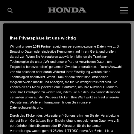
Ihre Privatsphäre ist uns wichtig
MARITIM
Wir und unsere
1015
Partner speichern personenbezogene Daten, wie z. B.
Browsing-Daten oder eindeutige Kennungen, auf Ihrem Gerät und greifen
darauf zu . Wenn Sie Akzeptieren auswählen, können die Tracking-
MARIENWERDER
Technologien die unter „Wir und unsere Partner verarbeiten Daten, um
Folgendes bereitzustellen“ genannten Zwecke unterstützen. . Durch Auswahl
von Alle ablehnen oder durch Widerruf Ihrer Einwilligung werden diese
Technologien deaktiviert. Wenn Tracker deaktiviert sind, erscheinen
möglicherweise Inhalte und Anzeigen, die für Sie weniger relevant sind. Sie
Klandorfer Straße 1 a
,
16348
,
Marienwerder
können dieses Menü jederzeit erneut aufrufen, um Ihre Auswahl zu ändern
oder Ihre Einwilligung zu widerrufen, indem Sie auf den Link Voreinstellungen
verwalten unten auf der Webseite klicken. Ihre Wahl wirkt sich auf unsere/n
Website aus. Weitere Informationen finden Sie in unserer
Datenschutzerklärung.
Durch das Klicken des „Akzeptieren“-Buttons stimmen Sie der Verarbeitung
der auf Ihrem Gerät bzw. Ihrer Endeinrichtung gespeicherten Daten wie z.B.
ANFAHRTSBESCHREIBUNG ANFORDERN
persönlichen Identifikatoren oder IP-Adressen für die benannten
WEBSITE
Verarbeitungszwecke gem. § 25 Abs. 1 TTDSG sowie Art. 6 Abs. 1 lit. a