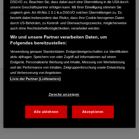
DSGVO zu. Beachten Sie, dass dabei auch eine Übermittlung in die USA durch
unsere Geschäftspartner erfolgen kann. Mit Ihrer Einwilligung stimmen Sie
zugleich gem. Art.49 Abs.1 S.1 lit.a DSGVO solchen Übermittlungen zu. Es
besteht dabei insbesondere das Risiko, dass Ihre Cookie-bezogenen Daten
durch US-Behörden, zu Kontroll- und Überwachungszwecke, möglicherweise
Verkauf / Kundendienst
auch ohne Rechtsbehelfsmöglichkeiten, verarbeitet werden.
Wir und unsere Partner verarbeiten Daten, um
Folgendes bereitzustellen:
03335/31397
Verwendung genauer Standortdaten. Endgeräteeigenschaften zur Identifikation
E-Mail
aktiv abfragen. Speichern von oder Zugriff auf Informationen auf einem
Endgerät. Personalisierte Werbung und Inhalte, Messung von Werbeleistung
und der Performance von Inhalten, Zielgruppenforschung sowie Entwicklung
und Verbesserung von Angeboten.
Honda
Industrie
Liste der Partner (Lieferanten)
MARITIM MARIENWERDER - Industrial – Honda - HONDA Deutschland Offizielle
Website | The Power of Dreams
Zwecke anzeigen
Kontakt
Händlersuche
Kauf Online
Alle ablehnen
Akzeptieren
Mehr von Honda