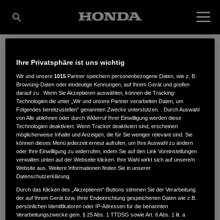
Ihre Privatsphäre ist uns wichtig
ENDRESS
Wir und unsere
1015
Partner speichern personenbezogene Daten, wie z. B.
Browsing-Daten oder eindeutige Kennungen, auf Ihrem Gerät und greifen
darauf zu . Wenn Sie Akzeptieren auswählen, können die Tracking-
DOBERSCHÜTZ GMBH
Technologien die unter „Wir und unsere Partner verarbeiten Daten, um
Folgendes bereitzustellen“ genannten Zwecke unterstützen. . Durch Auswahl
von Alle ablehnen oder durch Widerruf Ihrer Einwilligung werden diese
Technologien deaktiviert. Wenn Tracker deaktiviert sind, erscheinen
möglicherweise Inhalte und Anzeigen, die für Sie weniger relevant sind. Sie
An der Mühle 3
,
04838
,
Doberschütz
können dieses Menü jederzeit erneut aufrufen, um Ihre Auswahl zu ändern
oder Ihre Einwilligung zu widerrufen, indem Sie auf den Link Voreinstellungen
verwalten unten auf der Webseite klicken. Ihre Wahl wirkt sich auf unsere/n
Website aus. Weitere Informationen finden Sie in unserer
Datenschutzerklärung.
Durch das Klicken des „Akzeptieren“-Buttons stimmen Sie der Verarbeitung
der auf Ihrem Gerät bzw. Ihrer Endeinrichtung gespeicherten Daten wie z.B.
ANFAHRTSBESCHREIBUNG ANFORDERN
persönlichen Identifikatoren oder IP-Adressen für die benannten
WEBSITE
Verarbeitungszwecke gem. § 25 Abs. 1 TTDSG sowie Art. 6 Abs. 1 lit. a