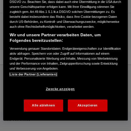
DSGVO zu. Beachten Sie, dass dabei auch eine Übermittlung in die USA durch
unsere Geschäftspartner erfolgen kann. Mit Ihrer Einwilligung stimmen Sie
zugleich gem. Art.49 Abs.1 S.1 lit.a DSGVO solchen Übermittlungen zu. Es
besteht dabei insbesondere das Risiko, dass Ihre Cookie-bezogenen Daten
durch US-Behörden, zu Kontroll- und Überwachungszwecke, möglicherweise
Verkauf / Kundendienst
auch ohne Rechtsbehelfsmöglichkeiten, verarbeitet werden.
Wir und unsere Partner verarbeiten Daten, um
Folgendes bereitzustellen:
034244/53323
Verwendung genauer Standortdaten. Endgeräteeigenschaften zur Identifikation
E-Mail
aktiv abfragen. Speichern von oder Zugriff auf Informationen auf einem
Endgerät. Personalisierte Werbung und Inhalte, Messung von Werbeleistung
und der Performance von Inhalten, Zielgruppenforschung sowie Entwicklung
und Verbesserung von Angeboten.
Honda
Industrie
Liste der Partner (Lieferanten)
Endress Doberschütz GmbH - Industrial – Honda - HONDA Deutschland Offizielle
Website | The Power of Dreams
Zwecke anzeigen
Kontakt
Händlersuche
Kauf Online
Alle ablehnen
Akzeptieren
Mehr von Honda