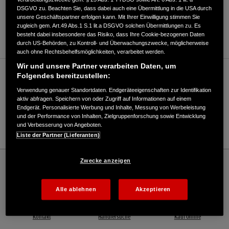
DSGVO zu. Beachten Sie, dass dabei auch eine Übermittlung in die USA durch
ANFAHRTSBESCHREIBUNG ANFORDERN
unsere Geschäftspartner erfolgen kann. Mit Ihrer Einwilligung stimmen Sie
zugleich gem. Art.49 Abs.1 S.1 lit.a DSGVO solchen Übermittlungen zu. Es
WEBSITE
besteht dabei insbesondere das Risiko, dass Ihre Cookie-bezogenen Daten
durch US-Behörden, zu Kontroll- und Überwachungszwecke, möglicherweise
auch ohne Rechtsbehelfsmöglichkeiten, verarbeitet werden.
Wir und unsere Partner verarbeiten Daten, um
Verkauf / Kundendienst
Folgendes bereitzustellen:
Verwendung genauer Standortdaten. Endgeräteeigenschaften zur Identifikation
aktiv abfragen. Speichern von oder Zugriff auf Informationen auf einem
Endgerät. Personalisierte Werbung und Inhalte, Messung von Werbeleistung
03831/491681
und der Performance von Inhalten, Zielgruppenforschung sowie Entwicklung
und Verbesserung von Angeboten.
E-Mail
Liste der Partner (Lieferanten)
Honda
Industrie
Zwecke anzeigen
Sportboote & Industrie-Motoren Olaf Lingroen - Industrial – Honda - HONDA
Deutschland Offizielle Website | The Power of Dreams
Alle ablehnen
Akzeptieren
Kontakt
Händlersuche
Kauf Online