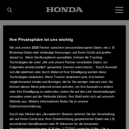
SPORTBOOTE &
Ihre Privatsphäre ist uns wichtig
Wir und unsere
1015
Partner speichern personenbezogene Daten, wie z. B.
Browsing-Daten oder eindeutige Kennungen, auf Ihrem Gerät und greifen
INDUSTRIE-MOTOREN
darauf zu . Wenn Sie Akzeptieren auswählen, können die Tracking-
Technologien die unter „Wir und unsere Partner verarbeiten Daten, um
Folgendes bereitzustellen“ genannten Zwecke unterstützen. . Durch Auswahl
von Alle ablehnen oder durch Widerruf Ihrer Einwilligung werden diese
Technologien deaktiviert. Wenn Tracker deaktiviert sind, erscheinen
OLAF LINGROEN
möglicherweise Inhalte und Anzeigen, die für Sie weniger relevant sind. Sie
können dieses Menü jederzeit erneut aufrufen, um Ihre Auswahl zu ändern
oder Ihre Einwilligung zu widerrufen, indem Sie auf den Link Voreinstellungen
verwalten unten auf der Webseite klicken. Ihre Wahl wirkt sich auf unsere/n
Website aus. Weitere Informationen finden Sie in unserer
Feldstraße 21
,
18442
,
Langendorf
Datenschutzerklärung.
Durch das Klicken des „Akzeptieren“-Buttons stimmen Sie der Verarbeitung
der auf Ihrem Gerät bzw. Ihrer Endeinrichtung gespeicherten Daten wie z.B.
persönlichen Identifikatoren oder IP-Adressen für die benannten
Verarbeitungszwecke gem. § 25 Abs. 1 TTDSG sowie Art. 6 Abs. 1 lit. a