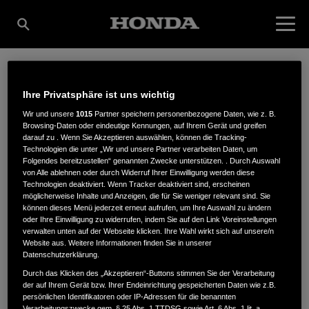
LATEMA
Ihre Privatsphäre ist uns wichtig
Wir und unsere
1015
Partner speichern personenbezogene Daten, wie z. B.
Browsing-Daten oder eindeutige Kennungen, auf Ihrem Gerät und greifen
HANDELSZENTRUM
darauf zu . Wenn Sie Akzeptieren auswählen, können die Tracking-
Technologien die unter „Wir und unsere Partner verarbeiten Daten, um
Folgendes bereitzustellen“ genannten Zwecke unterstützen. . Durch Auswahl
von Alle ablehnen oder durch Widerruf Ihrer Einwilligung werden diese
Technologien deaktiviert. Wenn Tracker deaktiviert sind, erscheinen
WEIMAR
möglicherweise Inhalte und Anzeigen, die für Sie weniger relevant sind. Sie
können dieses Menü jederzeit erneut aufrufen, um Ihre Auswahl zu ändern
oder Ihre Einwilligung zu widerrufen, indem Sie auf den Link Voreinstellungen
verwalten unten auf der Webseite klicken. Ihre Wahl wirkt sich auf unsere/n
Website aus. Weitere Informationen finden Sie in unserer
Erfurter Straße 86
,
99427
,
Weimar
Datenschutzerklärung.
Durch das Klicken des „Akzeptieren“-Buttons stimmen Sie der Verarbeitung
der auf Ihrem Gerät bzw. Ihrer Endeinrichtung gespeicherten Daten wie z.B.
persönlichen Identifikatoren oder IP-Adressen für die benannten
Verarbeitungszwecke gem. § 25 Abs. 1 TTDSG sowie Art. 6 Abs. 1 lit. a