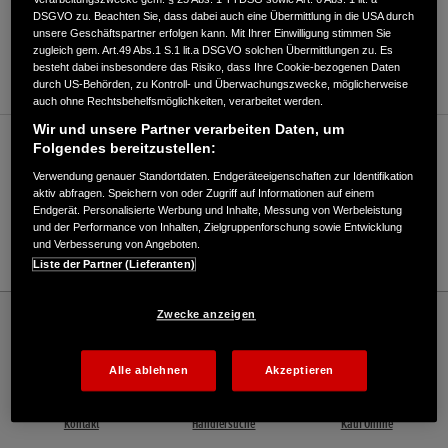
DSGVO zu. Beachten Sie, dass dabei auch eine Übermittlung in die USA durch
ANFAHRTSBESCHREIBUNG ANFORDERN
unsere Geschäftspartner erfolgen kann. Mit Ihrer Einwilligung stimmen Sie
zugleich gem. Art.49 Abs.1 S.1 lit.a DSGVO solchen Übermittlungen zu. Es
WEBSITE
besteht dabei insbesondere das Risiko, dass Ihre Cookie-bezogenen Daten
durch US-Behörden, zu Kontroll- und Überwachungszwecke, möglicherweise
auch ohne Rechtsbehelfsmöglichkeiten, verarbeitet werden.
Wir und unsere Partner verarbeiten Daten, um
Verkauf / Kundendienst
Folgendes bereitzustellen:
Verwendung genauer Standortdaten. Endgeräteeigenschaften zur Identifikation
aktiv abfragen. Speichern von oder Zugriff auf Informationen auf einem
Endgerät. Personalisierte Werbung und Inhalte, Messung von Werbeleistung
03643/86120
und der Performance von Inhalten, Zielgruppenforschung sowie Entwicklung
und Verbesserung von Angeboten.
E-Mail
Liste der Partner (Lieferanten)
Honda
Industrie
Zwecke anzeigen
Latema Handelszentrum Weimar - Industrie – Honda - HONDA Deutschland Offizielle
Website | The Power of Dreams
Alle ablehnen
Akzeptieren
Kontakt
Händlersuche
Kauf Online