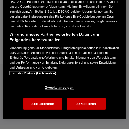
DSGVO zu. Beachten Sie, dass dabei auch eine Übermittlung in die USA durch
unsere Geschäftspartner erfolgen kann. Mit Ihrer Einwilligung stimmen Sie
zugleich gem. Art.49 Abs.1 S.1 lit.a DSGVO solchen Übermittlungen zu. Es
besteht dabei insbesondere das Risiko, dass Ihre Cookie-bezogenen Daten
durch US-Behörden, zu Kontroll- und Überwachungszwecke, möglicherweise
Verkauf / Kundendienst
auch ohne Rechtsbehelfsmöglichkeiten, verarbeitet werden.
Wir und unsere Partner verarbeiten Daten, um
Folgendes bereitzustellen:
033054/888-0
Verwendung genauer Standortdaten. Endgeräteeigenschaften zur Identifikation
E-Mail
aktiv abfragen. Speichern von oder Zugriff auf Informationen auf einem
Endgerät. Personalisierte Werbung und Inhalte, Messung von Werbeleistung
und der Performance von Inhalten, Zielgruppenforschung sowie Entwicklung
und Verbesserung von Angeboten.
Honda
Industrie
Liste der Partner (Lieferanten)
LAYER-Grosshandel GmbH & Co. KG - Industrial – Honda - HONDA Deutschland
Offizielle Website | The Power of Dreams
Zwecke anzeigen
Kontakt
Händlersuche
Kauf Online
Alle ablehnen
Akzeptieren
Mehr von Honda