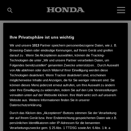
Ihre Privatsphäre ist uns wichtig
LAYER-GROSSHANDEL
Wir und unsere
1013
Partner speichern personenbezogene Daten, wie z. B.
Browsing-Daten oder eindeutige Kennungen, auf Ihrem Gerät und greifen
darauf zu . Wenn Sie Akzeptieren auswählen, können die Tracking-
GMBH & CO. KG
Technologien die unter „Wir und unsere Partner verarbeiten Daten, um
Folgendes bereitzustellen“ genannten Zwecke unterstützen. . Durch Auswahl
von Alle ablehnen oder durch Widerruf Ihrer Einwilligung werden diese
Technologien deaktiviert. Wenn Tracker deaktiviert sind, erscheinen
möglicherweise Inhalte und Anzeigen, die für Sie weniger relevant sind. Sie
Hammerallee
,
16559
,
Liebenwalde
können dieses Menü jederzeit erneut aufrufen, um Ihre Auswahl zu ändern
oder Ihre Einwilligung zu widerrufen, indem Sie auf den Link Voreinstellungen
verwalten unten auf der Webseite klicken. Ihre Wahl wirkt sich auf unsere/n
Website aus. Weitere Informationen finden Sie in unserer
Datenschutzerklärung.
Durch das Klicken des „Akzeptieren“-Buttons stimmen Sie der Verarbeitung
der auf Ihrem Gerät bzw. Ihrer Endeinrichtung gespeicherten Daten wie z.B.
ANFAHRTSBESCHREIBUNG ANFORDERN
persönlichen Identifikatoren oder IP-Adressen für die benannten
WEBSITE
Verarbeitungszwecke gem. § 25 Abs. 1 TTDSG sowie Art. 6 Abs. 1 lit. a