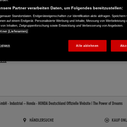
werden.
nsere Partner verarbeiten Daten, um Folgendes bereitzustellen:
enauer Standortdaten. Endgeräteeigenschaften zur Identifikation aktiv abfragen. Speichern 
ionen auf einem Endgerät. Personalisierte Werbung und Inhalte, Messung von Werbeleistung 
von Inhalten, Zielgruppenforschung sowie Entwicklung und Verbesserung von Angeboten.
rtner (Lieferanten)
zeigen
Alle ablehnen
Akz
2510
GmbH - Industrial – Honda - HONDA Deutschland Offizielle Website | The Power of Dreams
HÄNDLERSUCHE
KAUF ONL