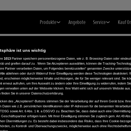
Produkte
Angebote
Service
Kauf O
atsphäre ist uns wichtig
ere
1013
Partner speichern personenbezogene Daten, wie z. B. Browsing-Daten oder eindeu
rät und greifen darauf zu . Wenn Sie Akzeptieren auswählen, können die Tracking-Technologi
ere Partner verarbeiten Daten, um Folgendes bereitzustellen“ genannten Zwecke unterstütze
Alle ablehnen oder durch Widerruf Ihrer Einwilligung werden diese Technologien deaktiviert.
ind, erscheinen möglicherweise Inhalte und Anzeigen, die für Sie weniger relevant sind. Sie k
t erneut aufrufen, um Ihre Auswahl zu ändern oder Ihre Einwilligung zu widerrufen, indem Sie
gen verwalten unten auf der Webseite klicken. Ihre Wahl wirkt sich auf unsere/n Website aus
n finden Sie in unserer Datenschutzerklärung.
icken des „Akzeptieren“-Buttons stimmen Sie der Verarbeitung der auf Ihrem Gerät bzw. Ihre
n Daten wie z.B. persönlichen Identifikatoren oder IP-Adressen für die benannten Verarbei
TTDSG sowie Art. 6 Abs. 1 lit. a DSGVO zu. Beachten Sie, dass dabei auch eine Übermittlung
Geschäftspartner erfolgen kann. Mit Ihrer Einwilligung stimmen Sie zugleich gem. Art.49 Abs.1
n Übermittlungen zu. Es besteht dabei insbesondere das Risiko, dass Ihre Cookie-bezog
örden, zu Kontroll- und Überwachungszwecke, möglicherweise auch ohne Rechtsbehelfsmö