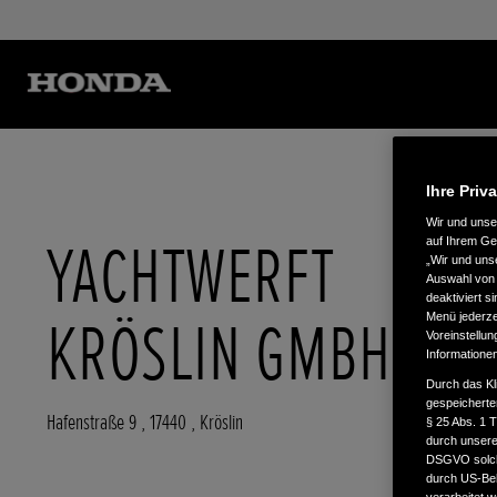
Ihre Priv
Wir und uns
YACHTWERFT
auf Ihrem Ge
„Wir und uns
Auswahl von 
deaktiviert s
KRÖSLIN GMBH
Menü jederzei
Voreinstellun
Informatione
Durch das Kl
gespeicherte
Hafenstraße 9
,
17440
,
Kröslin
§ 25 Abs. 1 
durch unsere 
DSGVO solche
durch US-Beh