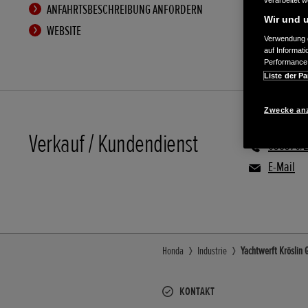
verarbeitet 
ANFAHRTSBESCHREIBUNG ANFORDERN
Wir und u
WEBSITE
Verwendung g
auf Informat
Performance 
Liste der Pa
Zwecke an
Verkauf / Kundendienst
038370/
E-Mail
Honda
Industrie
Yachtwerft Kröslin 
KONTAKT