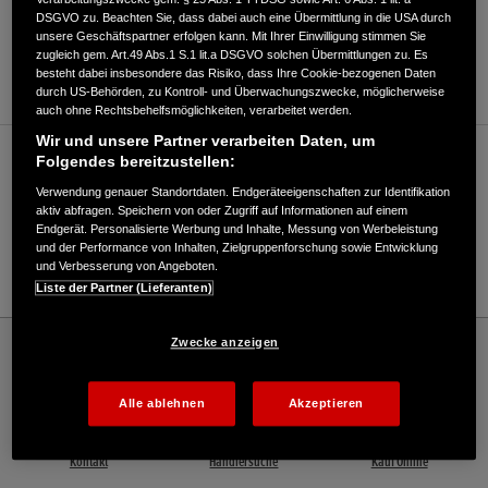
DSGVO zu. Beachten Sie, dass dabei auch eine Übermittlung in die USA durch
ANFAHRTSBESCHREIBUNG ANFORDERN
unsere Geschäftspartner erfolgen kann. Mit Ihrer Einwilligung stimmen Sie
zugleich gem. Art.49 Abs.1 S.1 lit.a DSGVO solchen Übermittlungen zu. Es
WEBSITE
besteht dabei insbesondere das Risiko, dass Ihre Cookie-bezogenen Daten
durch US-Behörden, zu Kontroll- und Überwachungszwecke, möglicherweise
auch ohne Rechtsbehelfsmöglichkeiten, verarbeitet werden.
Wir und unsere Partner verarbeiten Daten, um
Verkauf / Kundendienst
Folgendes bereitzustellen:
Verwendung genauer Standortdaten. Endgeräteeigenschaften zur Identifikation
aktiv abfragen. Speichern von oder Zugriff auf Informationen auf einem
Endgerät. Personalisierte Werbung und Inhalte, Messung von Werbeleistung
037463/88682
und der Performance von Inhalten, Zielgruppenforschung sowie Entwicklung
und Verbesserung von Angeboten.
E-Mail
Liste der Partner (Lieferanten)
Honda
Industrie
Zwecke anzeigen
Heiner Jacob GmbH Forst- und Gartentechnik - Industrie – Honda - HONDA
Deutschland Offizielle Website | The Power of Dreams
Alle ablehnen
Akzeptieren
Kontakt
Händlersuche
Kauf Online