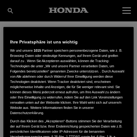
HEINER JACOB GMBH
Ihre Privatsphäre ist uns wichtig
Wir und unsere
1015
Partner speichern personenbezogene Daten, wie z. B.
Browsing-Daten oder eindeutige Kennungen, auf Ihrem Gerät und greifen
FORST- UND
darauf zu . Wenn Sie Akzeptieren auswählen, können die Tracking-
Technologien die unter „Wir und unsere Partner verarbeiten Daten, um
Folgendes bereitzustellen“ genannten Zwecke unterstützen. . Durch Auswahl
von Alle ablehnen oder durch Widerruf Ihrer Einwilligung werden diese
Technologien deaktiviert. Wenn Tracker deaktiviert sind, erscheinen
GARTENTECHNIK
möglicherweise Inhalte und Anzeigen, die für Sie weniger relevant sind. Sie
können dieses Menü jederzeit erneut aufrufen, um Ihre Auswahl zu ändern
oder Ihre Einwilligung zu widerrufen, indem Sie auf den Link Voreinstellungen
verwalten unten auf der Webseite klicken. Ihre Wahl wirkt sich auf unsere/n
Website aus. Weitere Informationen finden Sie in unserer
Hauptstr. 38
,
08606
,
Tirpersdorf
Datenschutzerklärung.
Durch das Klicken des „Akzeptieren“-Buttons stimmen Sie der Verarbeitung
der auf Ihrem Gerät bzw. Ihrer Endeinrichtung gespeicherten Daten wie z.B.
persönlichen Identifikatoren oder IP-Adressen für die benannten
Verarbeitungszwecke gem. § 25 Abs. 1 TTDSG sowie Art. 6 Abs. 1 lit. a