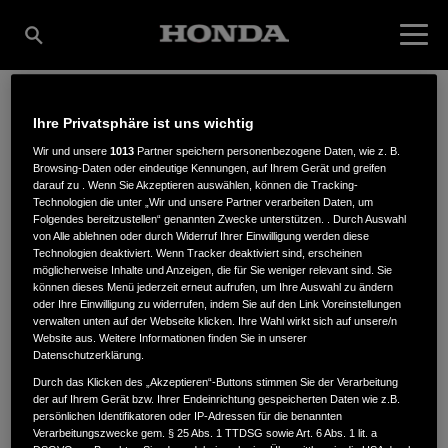
Ihre Privatsphäre ist uns wichtig
AUGUST HOLDER
Wir und unsere
1013
Partner speichern personenbezogene Daten, wie z. B.
Browsing-Daten oder eindeutige Kennungen, auf Ihrem Gerät und greifen
darauf zu . Wenn Sie Akzeptieren auswählen, können die Tracking-
GMBH
Technologien die unter „Wir und unsere Partner verarbeiten Daten, um
Folgendes bereitzustellen“ genannten Zwecke unterstützen. . Durch Auswahl
von Alle ablehnen oder durch Widerruf Ihrer Einwilligung werden diese
Technologien deaktiviert. Wenn Tracker deaktiviert sind, erscheinen
möglicherweise Inhalte und Anzeigen, die für Sie weniger relevant sind. Sie
können dieses Menü jederzeit erneut aufrufen, um Ihre Auswahl zu ändern
Senftenberger Str. 55
,
01239
,
Dresden
oder Ihre Einwilligung zu widerrufen, indem Sie auf den Link Voreinstellungen
verwalten unten auf der Webseite klicken. Ihre Wahl wirkt sich auf unsere/n
Website aus. Weitere Informationen finden Sie in unserer
Datenschutzerklärung.
Durch das Klicken des „Akzeptieren“-Buttons stimmen Sie der Verarbeitung
der auf Ihrem Gerät bzw. Ihrer Endeinrichtung gespeicherten Daten wie z.B.
ANFAHRTSBESCHREIBUNG ANFORDERN
persönlichen Identifikatoren oder IP-Adressen für die benannten
Verarbeitungszwecke gem. § 25 Abs. 1 TTDSG sowie Art. 6 Abs. 1 lit. a
WEBSITE