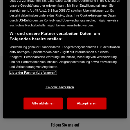
DSGVO zu. Beachten Sie, dass dabei auch eine Übermittlung in die USA durch
unsere Geschäftspartner erfolgen kann. Mit Ihrer Einwilligung stimmen Sie
zugleich gem. Art.49 Abs.1 S.1 lit.a DSGVO solchen Übermittlungen zu. Es
besteht dabei insbesondere das Risiko, dass Ihre Cookie-bezogenen Daten
durch US-Behörden, zu Kontroll- und Überwachungszwecke, möglicherweise
Verkauf / Kundendienst
auch ohne Rechtsbehelfsmöglichkeiten, verarbeitet werden.
Wir und unsere Partner verarbeiten Daten, um
Folgendes bereitzustellen:
0351/285980
Verwendung genauer Standortdaten. Endgeräteeigenschaften zur Identifikation
aktiv abfragen. Speichern von oder Zugriff auf Informationen auf einem
Endgerät. Personalisierte Werbung und Inhalte, Messung von Werbeleistung
Honda
Industrie
und der Performance von Inhalten, Zielgruppenforschung sowie Entwicklung
und Verbesserung von Angeboten.
August Holder GmbH - Industrial – Honda - HONDA Deutschland Offizielle Website |
Liste der Partner (Lieferanten)
The Power of Dreams
Zwecke anzeigen
Kontakt
Händlersuche
Kauf Online
Alle ablehnen
Akzeptieren
Mehr von Honda
Folgen Sie uns auf