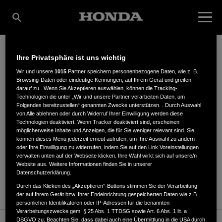
Ihre Privatsphäre ist uns wichtig
KLAUS HARTUNG
Wir und unsere
1015
Partner speichern personenbezogene Daten, wie z. B.
Browsing-Daten oder eindeutige Kennungen, auf Ihrem Gerät und greifen
darauf zu . Wenn Sie Akzeptieren auswählen, können die Tracking-
Technologien die unter „Wir und unsere Partner verarbeiten Daten, um
Folgendes bereitzustellen“ genannten Zwecke unterstützen. . Durch Auswahl
Ammerstraße 7A
,
99974
,
Mühlhausen
von Alle ablehnen oder durch Widerruf Ihrer Einwilligung werden diese
Technologien deaktiviert. Wenn Tracker deaktiviert sind, erscheinen
möglicherweise Inhalte und Anzeigen, die für Sie weniger relevant sind. Sie
können dieses Menü jederzeit erneut aufrufen, um Ihre Auswahl zu ändern
oder Ihre Einwilligung zu widerrufen, indem Sie auf den Link Voreinstellungen
verwalten unten auf der Webseite klicken. Ihre Wahl wirkt sich auf unsere/n
Website aus. Weitere Informationen finden Sie in unserer
ANFAHRTSBESCHREIBUNG ANFORDERN
Datenschutzerklärung.
WEBSITE
Durch das Klicken des „Akzeptieren“-Buttons stimmen Sie der Verarbeitung
der auf Ihrem Gerät bzw. Ihrer Endeinrichtung gespeicherten Daten wie z.B.
persönlichen Identifikatoren oder IP-Adressen für die benannten
Verarbeitungszwecke gem. § 25 Abs. 1 TTDSG sowie Art. 6 Abs. 1 lit. a
DSGVO zu. Beachten Sie, dass dabei auch eine Übermittlung in die USA durch