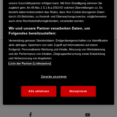
Verkauf / Kundendienst
unsere Geschäftspartner erfolgen kann. Mit Ihrer Einwilligung stimmen Sie
zugleich gem. Art.49 Abs.1 S.1 lit.a DSGVO solchen Übermittlungen zu. Es
besteht dabei insbesondere das Risiko, dass Ihre Cookie-bezogenen Daten
durch US-Behörden, zu Kontroll- und Überwachungszwecke, möglicherweise
03601/46530
auch ohne Rechtsbehelfsmöglichkeiten, verarbeitet werden.
E-Mail
Wir und unsere Partner verarbeiten Daten, um
Folgendes bereitzustellen:
Verwendung genauer Standortdaten. Endgeräteeigenschaften zur Identifikation
Honda
Industrie
aktiv abfragen. Speichern von oder Zugriff auf Informationen auf einem
Endgerät. Personalisierte Werbung und Inhalte, Messung von Werbeleistung
Klaus Hartung - Industrie – Honda - HONDA Deutschland Offizielle Website | The
und der Performance von Inhalten, Zielgruppenforschung sowie Entwicklung
Power of Dreams
und Verbesserung von Angeboten.
Liste der Partner (Lieferanten)
Kontakt
Händlersuche
Kauf Online
Zwecke anzeigen
Mehr von Honda
Alle ablehnen
Akzeptieren
Folgen Sie uns auf