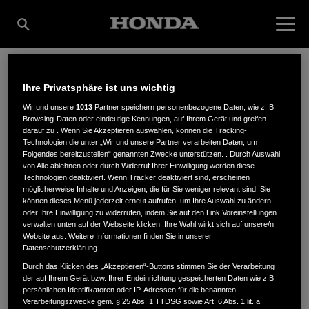
Ihre Privatsphäre ist uns wichtig
HARTMANN
Wir und unsere
1013
Partner speichern personenbezogene Daten, wie z. B.
Browsing-Daten oder eindeutige Kennungen, auf Ihrem Gerät und greifen
darauf zu . Wenn Sie Akzeptieren auswählen, können die Tracking-
BAUMASCHINEN
Technologien die unter „Wir und unsere Partner verarbeiten Daten, um
Folgendes bereitzustellen“ genannten Zwecke unterstützen. . Durch Auswahl
von Alle ablehnen oder durch Widerruf Ihrer Einwilligung werden diese
Technologien deaktiviert. Wenn Tracker deaktiviert sind, erscheinen
möglicherweise Inhalte und Anzeigen, die für Sie weniger relevant sind. Sie
Dorfstraße 1
,
19075
,
Holthusen
können dieses Menü jederzeit erneut aufrufen, um Ihre Auswahl zu ändern
oder Ihre Einwilligung zu widerrufen, indem Sie auf den Link Voreinstellungen
verwalten unten auf der Webseite klicken. Ihre Wahl wirkt sich auf unsere/n
Website aus. Weitere Informationen finden Sie in unserer
Datenschutzerklärung.
Durch das Klicken des „Akzeptieren“-Buttons stimmen Sie der Verarbeitung
der auf Ihrem Gerät bzw. Ihrer Endeinrichtung gespeicherten Daten wie z.B.
ANFAHRTSBESCHREIBUNG ANFORDERN
persönlichen Identifikatoren oder IP-Adressen für die benannten
WEBSITE
Verarbeitungszwecke gem. § 25 Abs. 1 TTDSG sowie Art. 6 Abs. 1 lit. a