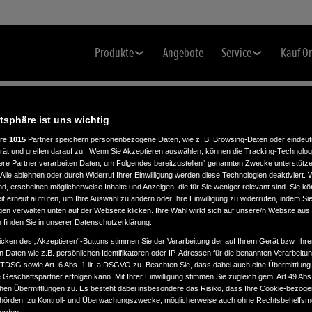
Produkte
Angebote
Service
Kauf O
atsphäre ist uns wichtig
ere
1015
Partner speichern personenbezogene Daten, wie z. B. Browsing-Daten oder eindeu
rät und greifen darauf zu . Wenn Sie Akzeptieren auswählen, können die Tracking-Technologi
ere Partner verarbeiten Daten, um Folgendes bereitzustellen“ genannten Zwecke unterstütze
Alle ablehnen oder durch Widerruf Ihrer Einwilligung werden diese Technologien deaktiviert.
ind, erscheinen möglicherweise Inhalte und Anzeigen, die für Sie weniger relevant sind. Sie k
t erneut aufrufen, um Ihre Auswahl zu ändern oder Ihre Einwilligung zu widerrufen, indem Sie
gen verwalten unten auf der Webseite klicken. Ihre Wahl wirkt sich auf unsere/n Website aus
n finden Sie in unserer Datenschutzerklärung.
icken des „Akzeptieren“-Buttons stimmen Sie der Verarbeitung der auf Ihrem Gerät bzw. Ihre
n Daten wie z.B. persönlichen Identifikatoren oder IP-Adressen für die benannten Verarbei
TTDSG sowie Art. 6 Abs. 1 lit. a DSGVO zu. Beachten Sie, dass dabei auch eine Übermittlung
Geschäftspartner erfolgen kann. Mit Ihrer Einwilligung stimmen Sie zugleich gem. Art.49 Abs.1
n Übermittlungen zu. Es besteht dabei insbesondere das Risiko, dass Ihre Cookie-bezog
örden, zu Kontroll- und Überwachungszwecke, möglicherweise auch ohne Rechtsbehelfsmö