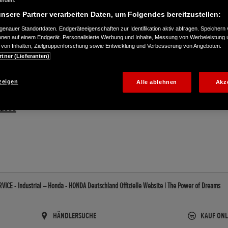
werden.
nsere Partner verarbeiten Daten, um Folgendes bereitzustellen:
enauer Standortdaten. Endgeräteeigenschaften zur Identifikation aktiv abfragen. Speichern 
ionen auf einem Endgerät. Personalisierte Werbung und Inhalte, Messung von Werbeleistung 
von Inhalten, Zielgruppenforschung sowie Entwicklung und Verbesserung von Angeboten.
rtner (Lieferanten)
zeigen
Alle ablehnen
Akz
42500
CE - Industrial – Honda - HONDA Deutschland Offizielle Website | The Power of Dreams
HÄNDLERSUCHE
KAUF ONL