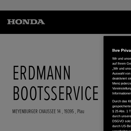
Ihre Priv
Wir und uns
ERDMANN
auf Ihrem Ge
„Wir und uns
Auswahl von 
deaktiviert s
BOOTSSERVICE
Menü jederzei
Voreinstellun
Informatione
Durch das Kl
gespeicherte
MEYENBURGER CHAUSSEE 14
,
19395
,
Plau
§ 25 Abs. 1 
durch unsere 
DSGVO solche
durch US-Beh