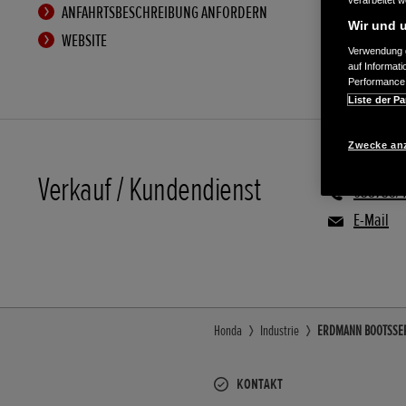
verarbeitet 
ANFAHRTSBESCHREIBUNG ANFORDERN
Wir und u
WEBSITE
Verwendung g
auf Informat
Performance 
Liste der Pa
Zwecke an
Verkauf / Kundendienst
038735/
E-Mail
Honda
Industrie
ERDMANN BOOTSSERVI
KONTAKT