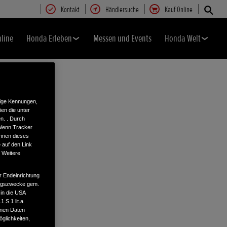
Kontakt
Händlersuche
Kauf Online
nline
Honda Erleben
Messen und Events
Honda Welt
tige Kennungen,
en die unter
n. . Durch
 Wenn Tracker
önnen dieses
 auf den Link
. Weitere
r Endeinrichtung
tungszwecke gem.
 in die USA
 S.1 lit.a
enen Daten
glichkeiten,