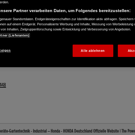
werden.
nsere Partner verarbeiten Daten, um Folgendes bereitzustellen:
enauer Standortdaten. Endgeräteeigenschaften zur Identifikation aktiv abfragen. Speichern 
ionen auf einem Endgerät. Personalisierte Werbung und Inhalte, Messung von Werbeleistung 
von Inhalten, Zielgruppenforschung sowie Entwicklung und Verbesserung von Angeboten.
rtner (Lieferanten)
zeigen
Alle ablehnen
Akz
448
räte-Gartentechnik - Industrial – Honda - HONDA Deutschland Offizielle Website | The Pow