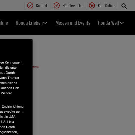
Kontakt
Händlersuche
Kauf Online
nline
Honda Erleben
Messen und Events
Honda Welt
tige Kennungen,
en die unter
n. . Durch
 Wenn Tracker
önnen dieses
 auf den Link
. Weitere
r Endeinrichtung
tungszwecke gem.
 in die USA
 S.1 lit.a
enen Daten
glichkeiten,