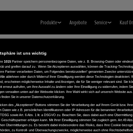
Produkte
Angebote
Service
Kauf O
atsphäre ist uns wichtig
ere
1015
Partner speichern personenbezogene Daten, wie z. B. Browsing-Daten oder eindeu
rät und greifen darauf zu . Wenn Sie Akzeptieren auswählen, können die Tracking-Technologi
ere Partner verarbeiten Daten, um Folgendes bereitzustellen“ genannten Zwecke unterstütze
Alle ablehnen oder durch Widerruf Ihrer Einwilligung werden diese Technologien deaktiviert.
ind, erscheinen möglicherweise Inhalte und Anzeigen, die für Sie weniger relevant sind. Sie k
t erneut aufrufen, um Ihre Auswahl zu ändern oder Ihre Einwilligung zu widerrufen, indem Sie
gen verwalten unten auf der Webseite klicken. Ihre Wahl wirkt sich auf unsere/n Website aus
n finden Sie in unserer Datenschutzerklärung.
icken des „Akzeptieren“-Buttons stimmen Sie der Verarbeitung der auf Ihrem Gerät bzw. Ihre
n Daten wie z.B. persönlichen Identifikatoren oder IP-Adressen für die benannten Verarbei
TTDSG sowie Art. 6 Abs. 1 lit. a DSGVO zu. Beachten Sie, dass dabei auch eine Übermittlung
Geschäftspartner erfolgen kann. Mit Ihrer Einwilligung stimmen Sie zugleich gem. Art.49 Abs.1
n Übermittlungen zu. Es besteht dabei insbesondere das Risiko, dass Ihre Cookie-bezog
örden, zu Kontroll- und Überwachungszwecke, möglicherweise auch ohne Rechtsbehelfsmö