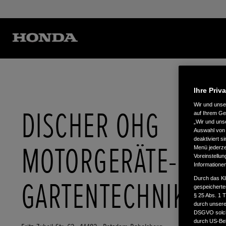
Ihre Priv
Wir und uns
DISCHER OHG
auf Ihrem Ge
„Wir und uns
Auswahl von 
deaktiviert s
MOTORGERÄTE-
Menü jederzei
Voreinstellun
Informatione
Durch das Kl
GARTENTECHNIK
gespeicherte
§ 25 Abs. 1 
durch unsere 
DSGVO solche
durch US-Beh