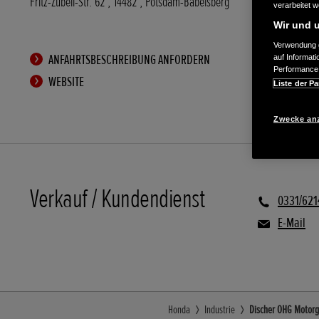
Fritz-Zubeil-Str. 62
,
14482
,
Potsdam-Babelsberg
verarbeitet 
Wir und u
Verwendung g
ANFAHRTSBESCHREIBUNG ANFORDERN
auf Informat
Performance 
WEBSITE
Liste der Pa
Zwecke an
Verkauf / Kundendienst
0331/621
E-Mail
Honda
Industrie
Discher OHG Motorge