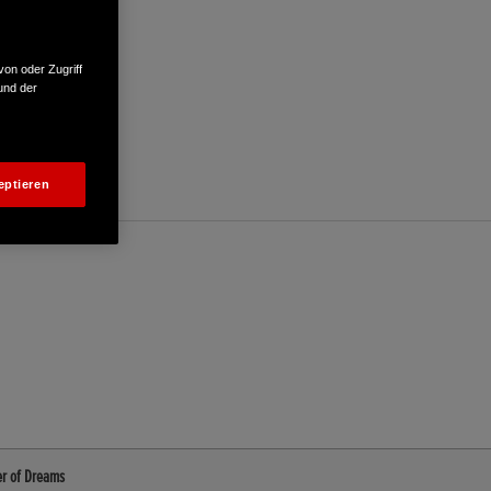
von oder Zugriff
und der
eptieren
er of Dreams