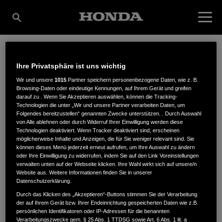
BEHRENS
Ihre Privatsphäre ist uns wichtig
Wir und unsere
1015
Partner speichern personenbezogene Daten, wie z. B.
Browsing-Daten oder eindeutige Kennungen, auf Ihrem Gerät und greifen
darauf zu . Wenn Sie Akzeptieren auswählen, können die Tracking-
FAHRRÄDER, FORST-
Technologien die unter „Wir und unsere Partner verarbeiten Daten, um
Folgendes bereitzustellen“ genannten Zwecke unterstützen. . Durch Auswahl
von Alle ablehnen oder durch Widerruf Ihrer Einwilligung werden diese
Technologien deaktiviert. Wenn Tracker deaktiviert sind, erscheinen
& GARTENTECHNIK
möglicherweise Inhalte und Anzeigen, die für Sie weniger relevant sind. Sie
können dieses Menü jederzeit erneut aufrufen, um Ihre Auswahl zu ändern
oder Ihre Einwilligung zu widerrufen, indem Sie auf den Link Voreinstellungen
verwalten unten auf der Webseite klicken. Ihre Wahl wirkt sich auf unsere/n
Website aus. Weitere Informationen finden Sie in unserer
Friedrich-Ludwig-Jahn-Str. 26a
,
19309
,
Lenzen / Elbe
Datenschutzerklärung.
Durch das Klicken des „Akzeptieren“-Buttons stimmen Sie der Verarbeitung
der auf Ihrem Gerät bzw. Ihrer Endeinrichtung gespeicherten Daten wie z.B.
persönlichen Identifikatoren oder IP-Adressen für die benannten
Verarbeitungszwecke gem. § 25 Abs. 1 TTDSG sowie Art. 6 Abs. 1 lit. a