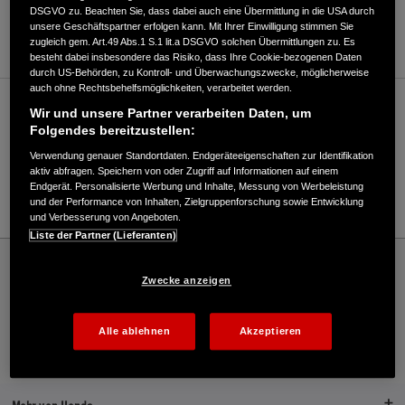
DSGVO zu. Beachten Sie, dass dabei auch eine Übermittlung in die USA durch
unsere Geschäftspartner erfolgen kann. Mit Ihrer Einwilligung stimmen Sie
ANFAHRTSBESCHREIBUNG ANFORDERN
zugleich gem. Art.49 Abs.1 S.1 lit.a DSGVO solchen Übermittlungen zu. Es
besteht dabei insbesondere das Risiko, dass Ihre Cookie-bezogenen Daten
durch US-Behörden, zu Kontroll- und Überwachungszwecke, möglicherweise
auch ohne Rechtsbehelfsmöglichkeiten, verarbeitet werden.
Verkauf / Kundendienst
Wir und unsere Partner verarbeiten Daten, um
Folgendes bereitzustellen:
Verwendung genauer Standortdaten. Endgeräteeigenschaften zur Identifikation
aktiv abfragen. Speichern von oder Zugriff auf Informationen auf einem
038792/7516
Endgerät. Personalisierte Werbung und Inhalte, Messung von Werbeleistung
E-Mail
und der Performance von Inhalten, Zielgruppenforschung sowie Entwicklung
und Verbesserung von Angeboten.
Liste der Partner (Lieferanten)
Honda
Industrie
Behrens Fahrräder, Forst- & Gartentechnik - Industrie – Honda - HONDA
Zwecke anzeigen
Deutschland Offizielle Website | The Power of Dreams
Alle ablehnen
Akzeptieren
Kontakt
Händlersuche
Kauf Online