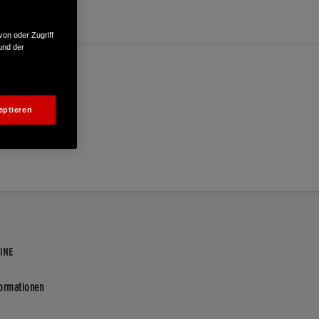
von oder Zugriff
und der
eptieren
INE
formationen