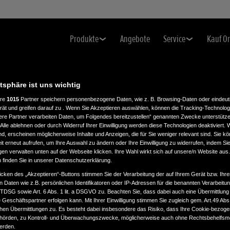
Produkte
Angebote
Service
Kauf O
atsphäre ist uns wichtig
ere
1015
Partner speichern personenbezogene Daten, wie z. B. Browsing-Daten oder eindeu
rät und greifen darauf zu . Wenn Sie Akzeptieren auswählen, können die Tracking-Technologi
ere Partner verarbeiten Daten, um Folgendes bereitzustellen“ genannten Zwecke unterstütze
Alle ablehnen oder durch Widerruf Ihrer Einwilligung werden diese Technologien deaktiviert.
ind, erscheinen möglicherweise Inhalte und Anzeigen, die für Sie weniger relevant sind. Sie k
t erneut aufrufen, um Ihre Auswahl zu ändern oder Ihre Einwilligung zu widerrufen, indem Sie
gen verwalten unten auf der Webseite klicken. Ihre Wahl wirkt sich auf unsere/n Website aus
n finden Sie in unserer Datenschutzerklärung.
icken des „Akzeptieren“-Buttons stimmen Sie der Verarbeitung der auf Ihrem Gerät bzw. Ihre
n Daten wie z.B. persönlichen Identifikatoren oder IP-Adressen für die benannten Verarbei
TTDSG sowie Art. 6 Abs. 1 lit. a DSGVO zu. Beachten Sie, dass dabei auch eine Übermittlung
Geschäftspartner erfolgen kann. Mit Ihrer Einwilligung stimmen Sie zugleich gem. Art.49 Abs.1
n Übermittlungen zu. Es besteht dabei insbesondere das Risiko, dass Ihre Cookie-bezog
örden, zu Kontroll- und Überwachungszwecke, möglicherweise auch ohne Rechtsbehelfsmö
werden.