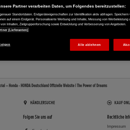
nsere Partner verarbeiten Daten, um Folgendes bereitzustellen:
enauer Standortdaten. Endgeräteeigenschaften zur Identifikation aktiv abfragen. Speichern 
ionen auf einem Endgerät. Personalisierte Werbung und Inhalte, Messung von Werbeleistung 
von Inhalten, Zielgruppenforschung sowie Entwicklung und Verbesserung von Angeboten.
rtner (Lieferanten)
534-0
zeigen
Alle ablehnen
Akz
rial – Honda - HONDA Deutschland Offizielle Website | The Power of Dreams
HÄNDLERSUCHE
KAUF ONL
Folgen Sie uns auf
Rechtliche In
Impressum