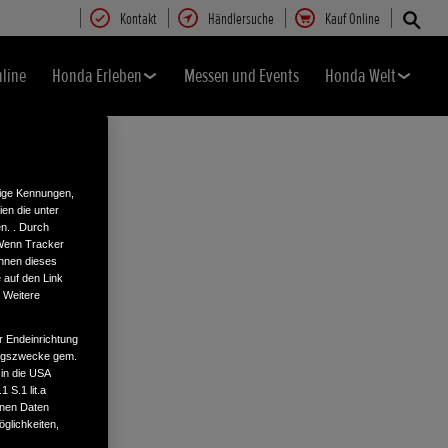
Kontakt
Händlersuche
Kauf Online
nline
Honda Erleben
Messen und Events
Honda Welt
tige Kennungen,
en die unter
n. . Durch
 Wenn Tracker
önnen dieses
 auf den Link
. Weitere
r Endeinrichtung
tungszwecke gem.
 in die USA
 S.1 lit.a
enen Daten
glichkeiten,