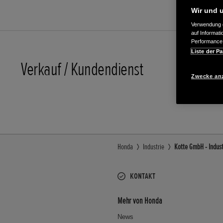
Wir und u
Verwendung g
auf Informat
Performance 
Liste der Pa
Verkauf / Kundendienst
034651-4
Zwecke an
E-Mail
Honda
Industrie
Kotte GmbH - Indust
KONTAKT
Mehr von Honda
News