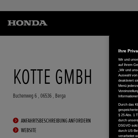
Ihre Priv
Wir und uns
auf Ihrem Ge
KOTTE GMBH
„Wir und uns
Auswahl von 
deaktiviert s
Menü jederzei
Voreinstellun
Buchenweg 6
,
06536
,
Berga
Informatione
Durch das Kl
gespeicherte
§ 25 Abs. 1 
ANFAHRTSBESCHREIBUNG ANFORDERN
durch unsere 
DSGVO solche
WEBSITE
durch US-Beh
verarbeitet 