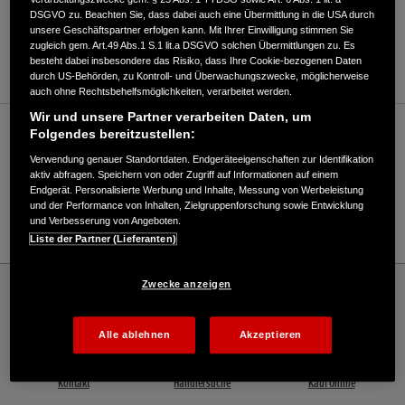
DSGVO zu. Beachten Sie, dass dabei auch eine Übermittlung in die USA durch
ANFAHRTSBESCHREIBUNG ANFORDERN
unsere Geschäftspartner erfolgen kann. Mit Ihrer Einwilligung stimmen Sie
zugleich gem. Art.49 Abs.1 S.1 lit.a DSGVO solchen Übermittlungen zu. Es
WEBSITE
besteht dabei insbesondere das Risiko, dass Ihre Cookie-bezogenen Daten
durch US-Behörden, zu Kontroll- und Überwachungszwecke, möglicherweise
auch ohne Rechtsbehelfsmöglichkeiten, verarbeitet werden.
Wir und unsere Partner verarbeiten Daten, um
Verkauf / Kundendienst
Folgendes bereitzustellen:
Verwendung genauer Standortdaten. Endgeräteeigenschaften zur Identifikation
aktiv abfragen. Speichern von oder Zugriff auf Informationen auf einem
Endgerät. Personalisierte Werbung und Inhalte, Messung von Werbeleistung
0851/96629970
und der Performance von Inhalten, Zielgruppenforschung sowie Entwicklung
und Verbesserung von Angeboten.
E-Mail
Liste der Partner (Lieferanten)
Honda
Industrie
Zwecke anzeigen
Zillinger Kommunal- und Gartentechnik - Industrial – Honda - HONDA Deutschland
Offizielle Website | The Power of Dreams
Alle ablehnen
Akzeptieren
Kontakt
Händlersuche
Kauf Online