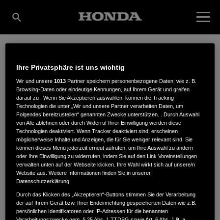
ZILLINGER
Ihre Privatsphäre ist uns wichtig
Wir und unsere
1013
Partner speichern personenbezogene Daten, wie z. B.
Browsing-Daten oder eindeutige Kennungen, auf Ihrem Gerät und greifen
KOMMUNAL- UND
darauf zu . Wenn Sie Akzeptieren auswählen, können die Tracking-
Technologien die unter „Wir und unsere Partner verarbeiten Daten, um
Folgendes bereitzustellen“ genannten Zwecke unterstützen. . Durch Auswahl
von Alle ablehnen oder durch Widerruf Ihrer Einwilligung werden diese
Technologien deaktiviert. Wenn Tracker deaktiviert sind, erscheinen
GARTENTECHNIK
möglicherweise Inhalte und Anzeigen, die für Sie weniger relevant sind. Sie
können dieses Menü jederzeit erneut aufrufen, um Ihre Auswahl zu ändern
oder Ihre Einwilligung zu widerrufen, indem Sie auf den Link Voreinstellungen
verwalten unten auf der Webseite klicken. Ihre Wahl wirkt sich auf unsere/n
Website aus. Weitere Informationen finden Sie in unserer
Spitalhofstr. 102
,
94032
,
Passau
Datenschutzerklärung.
Durch das Klicken des „Akzeptieren“-Buttons stimmen Sie der Verarbeitung
der auf Ihrem Gerät bzw. Ihrer Endeinrichtung gespeicherten Daten wie z.B.
persönlichen Identifikatoren oder IP-Adressen für die benannten
Verarbeitungszwecke gem. § 25 Abs. 1 TTDSG sowie Art. 6 Abs. 1 lit. a