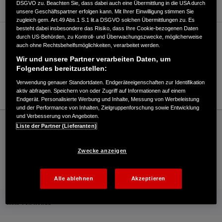
DSGVO zu. Beachten Sie, dass dabei auch eine Übermittlung in die USA durch
unsere Geschäftspartner erfolgen kann. Mit Ihrer Einwilligung stimmen Sie
zugleich gem. Art.49 Abs.1 S.1 lit.a DSGVO solchen Übermittlungen zu. Es
besteht dabei insbesondere das Risiko, dass Ihre Cookie-bezogenen Daten
durch US-Behörden, zu Kontroll- und Überwachungszwecke, möglicherweise
Verkauf / Kundendienst
auch ohne Rechtsbehelfsmöglichkeiten, verarbeitet werden.
Wir und unsere Partner verarbeiten Daten, um
Folgendes bereitzustellen:
06002/1775
Verwendung genauer Standortdaten. Endgeräteeigenschaften zur Identifikation
E-Mail
aktiv abfragen. Speichern von oder Zugriff auf Informationen auf einem
Endgerät. Personalisierte Werbung und Inhalte, Messung von Werbeleistung
und der Performance von Inhalten, Zielgruppenforschung sowie Entwicklung
und Verbesserung von Angeboten.
Honda
Industrie
Liste der Partner (Lieferanten)
ZFS Motorradtreff Vertriebs GmbH - Industrial – Honda - HONDA Deutschland
Offizielle Website | The Power of Dreams
Zwecke anzeigen
Kontakt
Händlersuche
Kauf Online
Alle ablehnen
Akzeptieren
Mehr von Honda