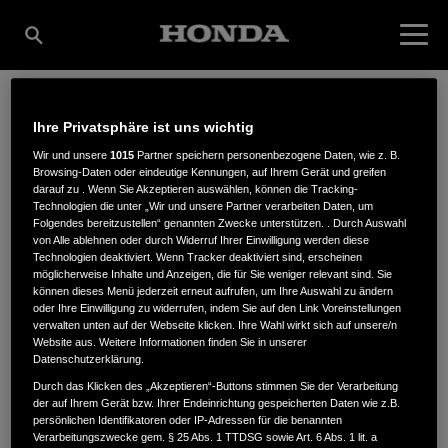
Ihre Privatsphäre ist uns wichtig
ZFS MOTORRADTREFF
Wir und unsere
1015
Partner speichern personenbezogene Daten, wie z. B.
Browsing-Daten oder eindeutige Kennungen, auf Ihrem Gerät und greifen
darauf zu . Wenn Sie Akzeptieren auswählen, können die Tracking-
VERTRIEBS GMBH
Technologien die unter „Wir und unsere Partner verarbeiten Daten, um
Folgendes bereitzustellen“ genannten Zwecke unterstützen. . Durch Auswahl
von Alle ablehnen oder durch Widerruf Ihrer Einwilligung werden diese
Technologien deaktiviert. Wenn Tracker deaktiviert sind, erscheinen
möglicherweise Inhalte und Anzeigen, die für Sie weniger relevant sind. Sie
Dieselstr. 20
,
61239
,
Obermörlen
können dieses Menü jederzeit erneut aufrufen, um Ihre Auswahl zu ändern
oder Ihre Einwilligung zu widerrufen, indem Sie auf den Link Voreinstellungen
verwalten unten auf der Webseite klicken. Ihre Wahl wirkt sich auf unsere/n
Website aus. Weitere Informationen finden Sie in unserer
Datenschutzerklärung.
Durch das Klicken des „Akzeptieren“-Buttons stimmen Sie der Verarbeitung
der auf Ihrem Gerät bzw. Ihrer Endeinrichtung gespeicherten Daten wie z.B.
ANFAHRTSBESCHREIBUNG ANFORDERN
persönlichen Identifikatoren oder IP-Adressen für die benannten
WEBSITE
Verarbeitungszwecke gem. § 25 Abs. 1 TTDSG sowie Art. 6 Abs. 1 lit. a